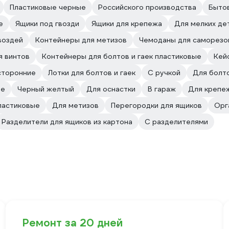
Пластиковые черные
Российского производства
Быто
е
Ящики под гвозди
Ящики для крепежа
Для мелких де
воздей
Контейнеры для метизов
Чемоданы для саморезо
я винтов
Контейнеры для болтов и гаек пластиковые
Кей
торонние
Лотки для болтов и гаек
С ручкой
Для болто
ые
Черный желтый
Для оснастки
В гараж
Для крепе
ластиковые
Для метизов
Перегородки для ящиков
Орг
Разделители для ящиков из картона
С разделителями
Ремонт за 20 дней