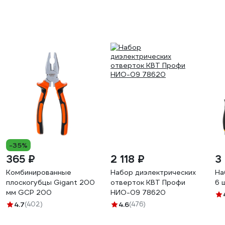
-35%
365 ₽
2 118 ₽
3
Комбинированные
Набор диэлектрических
На
плоскогубцы Gigant 200
отверток КВТ Профи
6 
мм GCP 200
НИО-09 78620
4.7
(402)
4.6
(476)