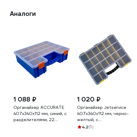
Аналоги
1 088 ₽
1 020 ₽
Органайзер ACCURATE
Органайзер Jetservice
407x340x112 мм, синий, с
407х340х112 мм, черно-
разделителями, 22
желтый, с
ячейки AC40712
разделителями, 22
4.2
(5)
ячейки, JS40712