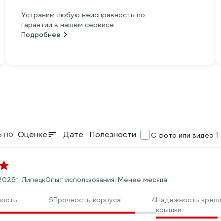
Устраним любую неисправность по
гарантии в нашем сервисе
Подробнее
 по:
Оценке
Дате
Полезности
1
С фото или видео
2026
г. Липецк
Опыт использования: Менее месяца
ность
5
Прочность корпуса
4
Надежность креп
крышки