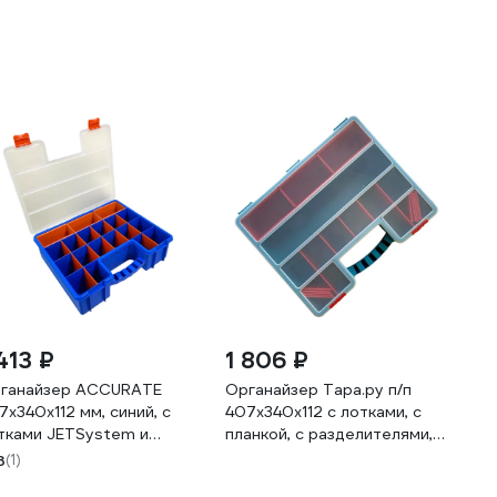
413 ₽
1 806 ₽
ганайзер ACCURATE
Органайзер Тара.ру п/п
7x340x112 мм, синий, с
407x340x112 с лотками, с
тками JETSystem и
планкой, с разделителями,
зделителями, 22 ячейки
22 ячейки цв. бирюзовый
3
(1)
40721
36995