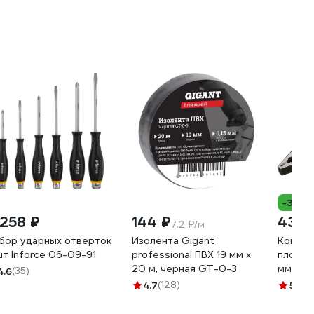
-35%
 258 ₽
144 ₽
435 
7.2 ₽/м
бор ударных отверток
Изолента Gigant
Комбин
шт Inforce 06-09-91
professional ПВХ 19 мм х
плоско
20 м, черная GT-0-3
мм 06-
4.6
(35)
4.7
(128)
5
(36)