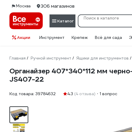
306 магазинов
Москва
Каталог
Акции
Инструмент
Крепеж
Всё для сада
Э
Главная
Ручной инструмент
Ящики для инструментов
/
/
/
Органайзер 407*340*112 мм черно-
JS407-22
Код товара:
39784632
4.3
(4 отзыва)
1 вопрос