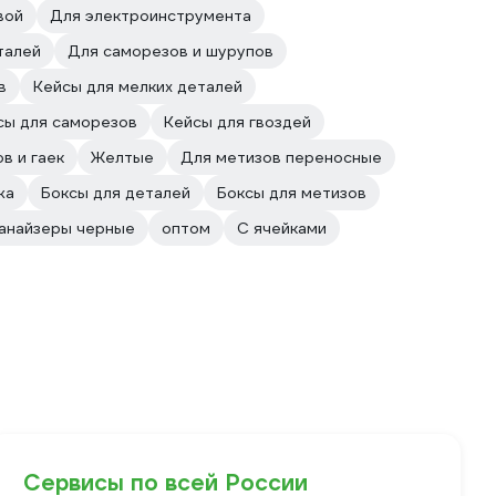
вой
Для электроинструмента
талей
Для саморезов и шурупов
в
Кейсы для мелких деталей
сы для саморезов
Кейсы для гвоздей
в и гаек
Желтые
Для метизов переносные
жа
Боксы для деталей
Боксы для метизов
анайзеры черные
оптом
С ячейками
Сервисы по всей России