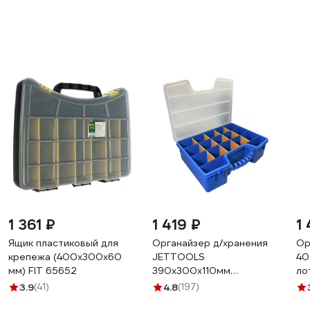
1 361 ₽
1 419 ₽
1 
Ящик пластиковый для
Органайзер д/хранения
Ор
крепежа (400х300х60
JETTOOLS
40
мм) FIT 65652
390x300x110мм
ло
JT170390
ра
3.9
(41)
4.8
(197)
AC