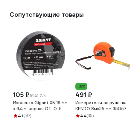
Сопутствующие товары
-3%
105 ₽
491 ₽
16.41 ₽/м
Изолента Gigant ХБ 19 мм
Измерительная рулетка
х 6,4 м, черная GT-0-5
KENDO 8мх25 мм 35057
4.1
(50)
4.4
(35)