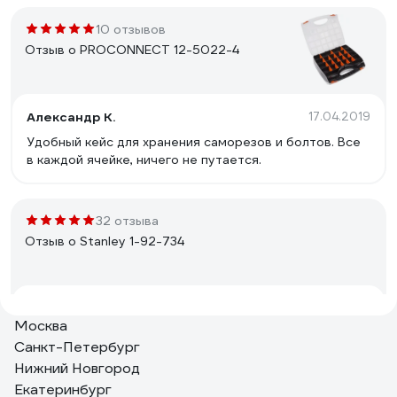
10 отзывов
Отзыв о PROCONNECT 12-5022-4
Александр К.
17.04.2019
Удобный кейс для хранения саморезов и болтов. Все
в каждой ячейке, ничего не путается.
32 отзыва
Отзыв о Stanley 1-92-734
Алексей
04.01.2019
Москва
Ящик исключительно для переноски и хранения
Санкт-Петербург
инструмента , сидеть или стоять на нем не получится,
Нижний Новгород
я думаю это и не нужно. Довольно бюджетный
вариант ящиков линейки Stanley. На многих сайтах
Екатеринбург