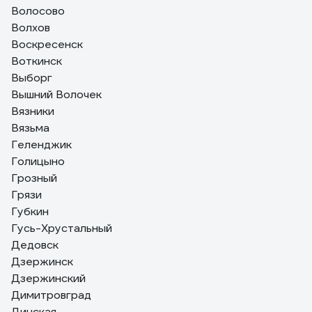
Волосово
Волхов
Воскресенск
Воткинск
Выборг
Вышний Волочек
Вязники
Вязьма
Геленджик
Голицыно
Грозный
Грязи
Губкин
Гусь-Хрустальный
Дедовск
Дзержинск
Дзержинский
Димитровград
Динская