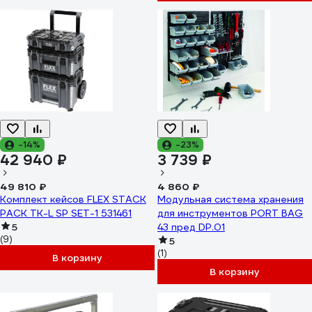
-14%
-23%
42 940 ₽
3 739 ₽
49 810 ₽
4 860 ₽
Комплект кейсов FLEX STACK
Модульная система хранения
PACK TK-L SP SET-1 531461
для инструментов PORT BAG
5
43 пред DP.01
(9)
5
(1)
В корзину
В корзину