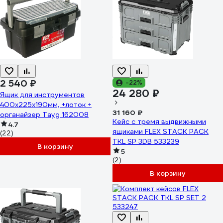
2 540 ₽
-22%
24 280 ₽
Ящик для инструментов
400x225x190мм, +лоток +
31 160 ₽
органайзер Tayg 162008
Кейс с тремя выдвижными
4.7
ящиками FLEX STACK PACK
(22)
TKL SP 3DB 533239
В корзину
5
(2)
В корзину