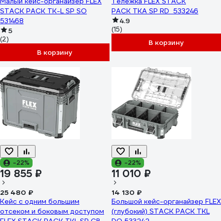
Малый кейс-органайзер FLEX
Тележка FLEX STACK
STACK PACK TK-L SP SO
PACK TKA SP RD 533246
531468
4.9
(15)
5
(2)
В корзину
В корзину
-22%
-22%
19 855 ₽
11 010 ₽
25 480 ₽
14 130 ₽
Кейс с одним большим
Большой кейс-органайзер FLEX
отсеком и боковым доступом
(глубокий) STACK PACK TKL