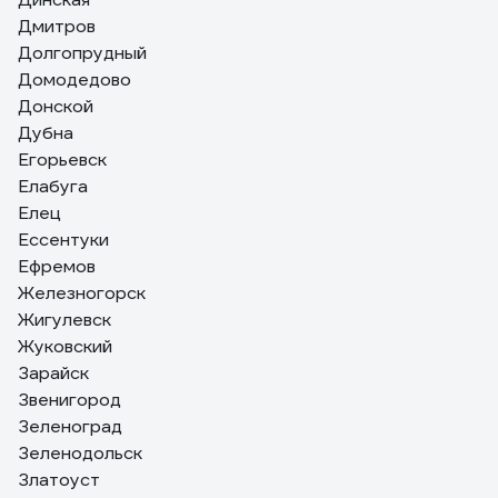
Дмитров
Долгопрудный
Домодедово
Донской
Дубна
Егорьевск
Елабуга
Елец
Ессентуки
Ефремов
Железногорск
Жигулевск
Жуковский
Зарайск
Звенигород
Зеленоград
Зеленодольск
Златоуст