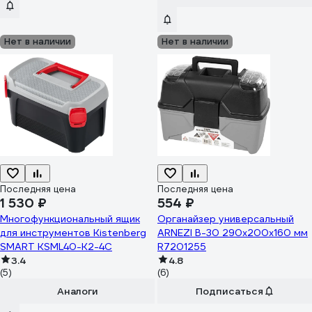
Нет в наличии
Нет в наличии
Последняя цена
Последняя цена
1 530 ₽
554 ₽
Многофункциональный ящик
Органайзер универсальный
для инструментов Kistenberg
ARNEZI B-30 290x200x160 мм
SMART KSML40-K2-4C
R7201255
3.4
4.8
(5)
(6)
Аналоги
Подписаться