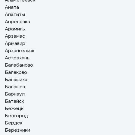
может, вам задуматься о том, чтобы покупателям
Анапа
фотографии разрешить добавлять?
Апатиты
Апрелевка
Арамиль
Арзамас
Армавир
Архангельск
Астрахань
Балабаново
Балаково
Балашиха
Балашов
Барнаул
Батайск
Бежецк
Белгород
Бердск
Березники