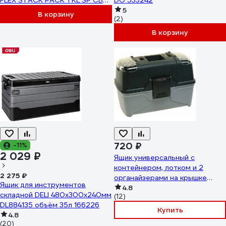
FLEX STACK PACK TKL SP CB
DO 533242
533241
5
В корзину
(2)
В корзину
720 ₽
-11%
2 029 ₽
Ящик универсальный с
контейнером, лотком и 2
2 275 ₽
органайзерами на крышке
Ящик для инструментов
Эврика ER-10333 458954
4.8
складной DELI 480х300х240мм
(12)
DL884135 объём 35л 166226
Купить
4.8
(20)