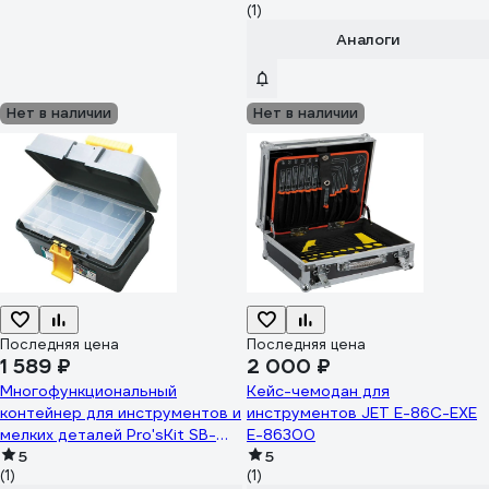
(1)
Аналоги
Нет в наличии
Нет в наличии
Последняя цена
Последняя цена
1 589 ₽
2 000 ₽
Многофункциональный
Кейс-чемодан для
контейнер для инструментов и
инструментов JET E-86C-EXE
мелких деталей Pro'sKit SB-
E-86300
2918 00252389
5
5
(1)
(1)