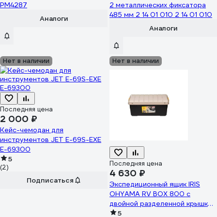
PM4287
2 металлических фиксатора
485 мм 2 14 01 010 2 14 01 010
Аналоги
Аналоги
Нет в наличии
Нет в наличии
Последняя цена
2 000 ₽
Кейс-чемодан для
инструментов JET E-69S-EXE
E-69300
5
Последняя цена
(2)
4 630 ₽
Подписаться
Экспедиционный ящик IRIS
OHYAMA RV BOX 800 c
двойной разделенной крышкой
ORCHER/BLACK 78,5x37x32,5
5