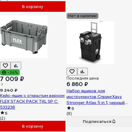
В корзину
Нет в наличии
-24%
7 009 ₽
Последняя цена
6 860 ₽
9 240 ₽
Набор ящиков для
Кейс-ящик с открытым верхом
инструментов СпрингХауз
FLEX STACK PACK TKL SP C
Stronger Atlas 5 in 1, черный
533238
920115
5
5
(8)
(2)
Подписаться
В корзину