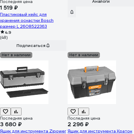
Аналоги
Последняя цена
1 519 ₽
Пластиковый кейс для
хранения оснастки Bosch
размер L 2608522363
4.9
(48)
Подписаться
Нет в наличии
Нет в наличии
Последняя цена
Последняя цена
3 680 ₽
2 296 ₽
Ящик для инструмента Zipower
Ящик для инструмента Кратон