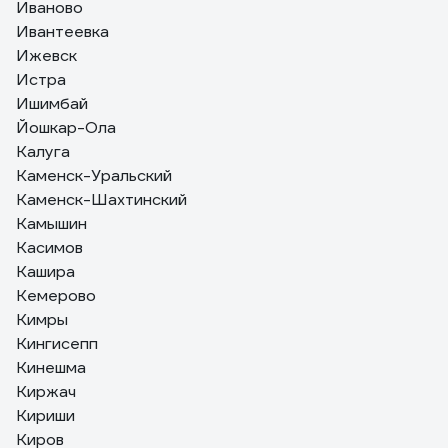
Иваново
Ивантеевка
Ижевск
Истра
Ишимбай
Йошкар-Ола
Калуга
Каменск-Уральский
Каменск-Шахтинский
Камышин
Касимов
Кашира
Кемерово
Кимры
Кингисепп
Кинешма
Киржач
Кириши
Киров