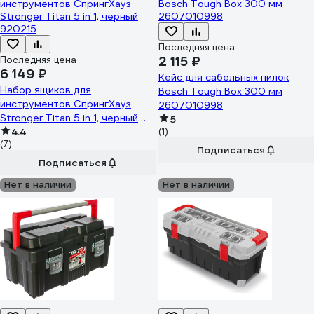
Последняя цена
2 115 ₽
Последняя цена
6 149 ₽
Кейс для сабельных пилок
Набор ящиков для
Bosch Tough Box 300 мм
инструментов СпрингХауз
2607010998
Stronger Titan 5 in 1, черный
5
920215
4.4
(1)
(7)
Подписаться
Подписаться
Нет в наличии
Нет в наличии