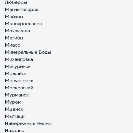
Люберцы
Магнитогорск
Майкоп
Малоярославец
Махачкала
Мегион
Миасс
Минеральные Воды
Михайловка
Мичуринск
Можайск
Мончегорск
Московский
Мурманск
Муром
Мценск
Мытищи
Набережные Челны
Назрань