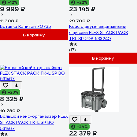
-12%
-22%
9 999 ₽
23 145 ₽
11 308 ₽
29 700 ₽
Вставка Капитан 70735
Кейс с двумя выдвижными
ящиками FLEX STACK PACK
В корзину
TKL SP 2DB 533240
5
(17)
В корзину
-23%
8 325 ₽
10 780 ₽
Большой кейс-органайзер FLEX
STACK PACK TK-L SP BO
-24%
531467
22 379 ₽
5