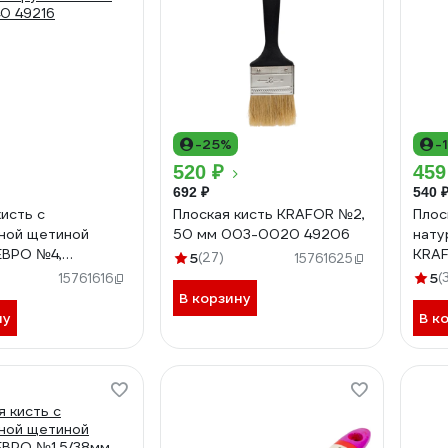
-25%
-
520 ₽
459
692 ₽
540 
кисть с
Плоская кисть KRAFOR №2,
Плос
ной щетиной
50 мм 003-0020 49206
нату
ЕВРО №4,
KRA
5
(27)
15761625
ая ручка 100мм
плас
5
(
15761616
0 49216
0010
В корзину
ну
В к