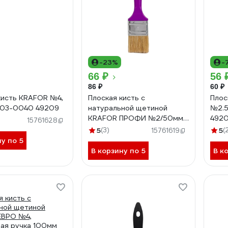
-23%
-
66 ₽
56 
86 ₽
60 ₽
кисть KRAFOR №4,
Плоская кисть с
Плос
003-0040 49209
натуральной щетиной
№2.5
KRAFOR ПРОФИ №2/50мм,
492
15761628
пластиковая ручка 005-
5
(3)
5
(
15761619
0020 49219
ну по 5
В корзину по 5
В к