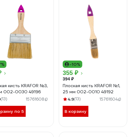
7%
-10%
₽
355 ₽
394 ₽
кая кисть KRAFOR №3,
Плоская кисть KRAFOR №1,
м 002-0030 49196
25 мм 002-0010 49192
9
(13)
4.9
(13)
15761608
15761604
орзину по 5
В корзину