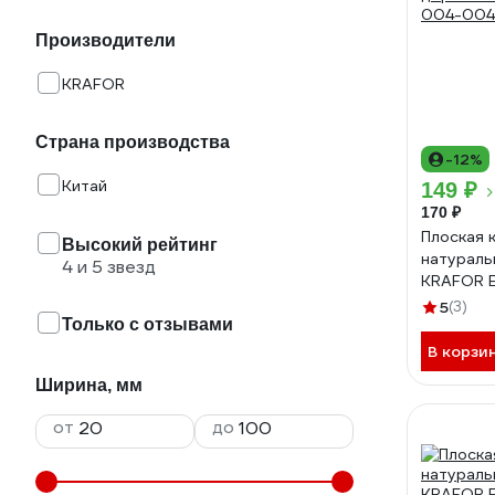
Производители
KRAFOR
Страна производства
-12%
Китай
149 ₽
170 ₽
Плоская 
Высокий рейтинг
натураль
4 и 5 звезд
KRAFOR 
деревянн
5
(3)
Только с отзывами
004-004
В корзи
Ширина, мм
от
до