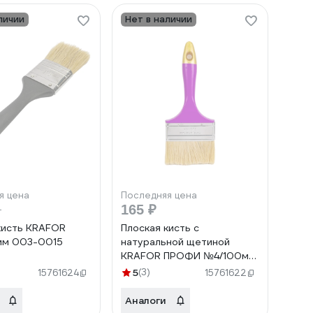
личии
Нет в наличии
я цена
Последняя цена
165 ₽
т
кисть KRAFOR
Плоская кисть с
 мм 003-0015
натуральной щетиной
KRAFOR ПРОФИ №4/100мм,
пластиковая ручка 005-
5
(3)
15761624
15761622
0040 49222
Аналоги