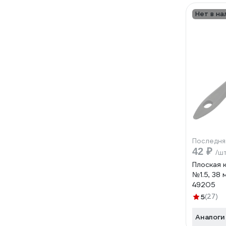
Нет в на
Последня
42 ₽
/ш
Плоская 
№1.5, 38
49205
5
(27)
Аналоги