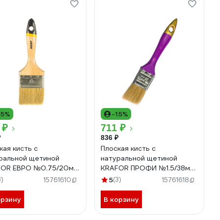
15%
-15%
 ₽
711 ₽
₽
836 ₽
кая кисть с
Плоская кисть с
ральной щетиной
натуральной щетиной
OR ЕВРО №0.75/20мм,
KRAFOR ПРОФИ №1.5/38мм,
вянная ручка 004-
пластиковая ручка 005-
3)
5
(3)
15761610
15761618
 49210
0015 49218
орзину
В корзину