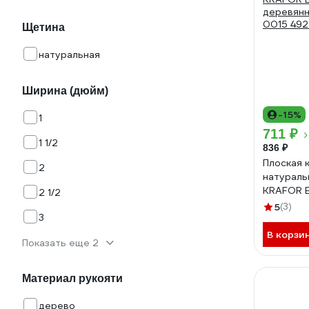
Щетина
натуральная
Ширина (дюйм)
-15%
1
711 ₽
1 1/2
836 ₽
Плоская 
2
натураль
KRAFOR Е
2 1/2
деревянн
5
(3)
3
0015 492
В корзи
Показать еще 2
Материал рукояти
дерево