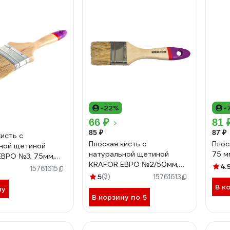
-22%
-
66 ₽
81 
85 ₽
87 ₽
кисть с
Плоская кисть с
Плос
ной щетиной
натуральной щетиной
75 м
ВРО №3, 75мм,
KRAFOR ЕВРО №2/50мм,
ая ручка 004-
4.
15761615
деревянная ручка 004-
215
5
(3)
15761613
0020 49213
В к
ну
В корзину по 5