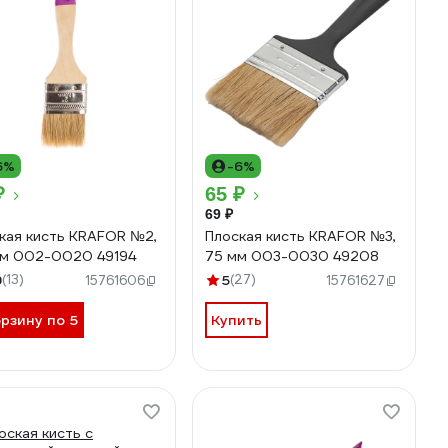
6%
-6%
₽
65 ₽
69 ₽
кая кисть KRAFOR №2,
Плоская кисть KRAFOR №3,
м 002-0020 49194
75 мм 003-0030 49208
9
(13)
5
(27)
15761606
15761627
орзину по 5
Купить