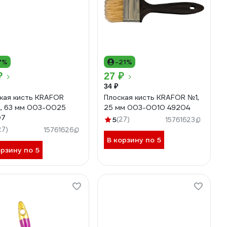
7%
-21%
₽
27 ₽
34 ₽
кая кисть KRAFOR
Плоская кисть KRAFOR №1,
, 63 мм 003-0025
25 мм 003-0010 49204
07
5
(27)
15761623
27)
15761626
В корзину по 5
орзину по 5