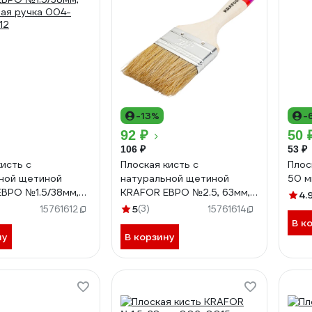
-13%
-
92 ₽
50 
106 ₽
53 ₽
кисть с
Плоская кисть с
Плос
ной щетиной
натуральной щетиной
50 м
ВРО №1.5/38мм,
KRAFOR ЕВРО №2.5, 63мм,
4.
ая ручка 004-
деревянная ручка 004-
5
(3)
15761612
15761614
12
0025 49214
В к
ну
В корзину