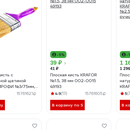
-5%
-
39 ₽
1 1
41 ₽
1 296
кисть с
Плоская кисть KRAFOR
Плос
ной щетиной
№1.5, 38 мм 002-0015
нату
ПРОФИ №3/75мм,
49193
KRA
вая ручка 005-
№2.5
4.9
(13)
5
(
15761621
15761605
221
ручк
ну
В корзину по 5
В к