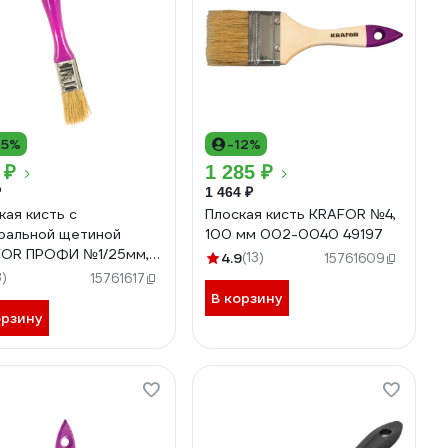
15%
-12%
 ₽
1 285 ₽
₽
1 464 ₽
кая кисть с
Плоская кисть KRAFOR №4,
ральной щетиной
100 мм 002-0040 49197
FOR ПРОФИ №1/25мм,
4.9
(13)
15761609
тиковая ручка 005-
3)
15761617
 49217
В корзину
орзину