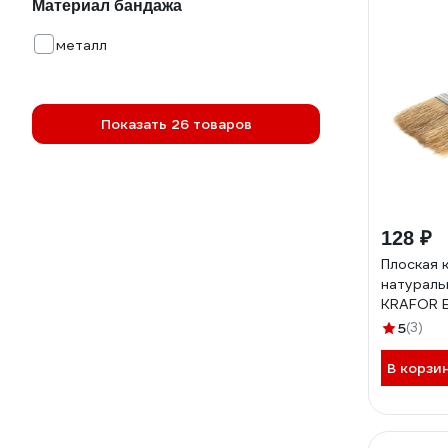
Материал бандажа
металл
Показать 26 товаров
128 ₽
Плоская 
натураль
KRAFOR Е
деревянн
5
(3)
0030 49
В корзи