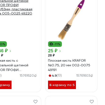
10%
-11%
66 ₽
25 ₽
 ₽
28 ₽
кая кисть с
Плоская кисть KRAFOR
ральной щетиной
№0.75, 20 мм 002-0075
FOR ПРОФИ
49191
/63мм, пластиковая
3)
4.9
(13)
15761620
15761603
а 005-0025 49220
орзину
В корзину по 5