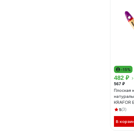
-15%
482 ₽
567 ₽
Плоская 
натураль
KRAFOR 
деревянн
5
(3)
0010 492
В корзи