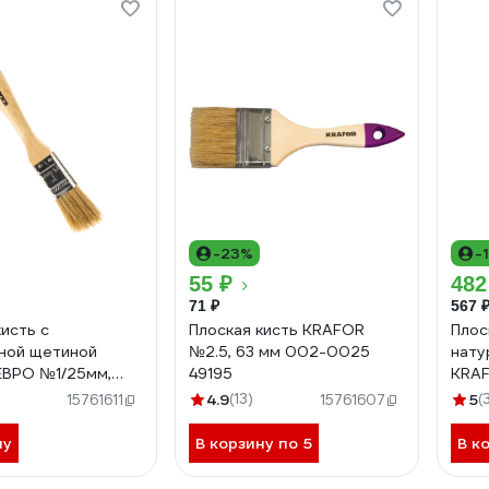
-23%
-
55 ₽
482
71 ₽
567 
кисть с
Плоская кисть KRAFOR
Плос
ной щетиной
№2.5, 63 мм 002-0025
нату
ЕВРО №1/25мм,
49195
KRAF
ая ручка 004-
дере
4.9
(13)
5
(
15761611
15761607
11
0075
ну
В корзину по 5
В к