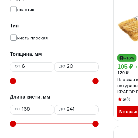
пластик
Тип
кисть плоская
Толщина, мм
-13%
от
до
105 ₽
120 ₽
Плоская 
натураль
KRAFOR 
Длина кисти, мм
пластико
5
(3)
0030 49
от
до
В корзи