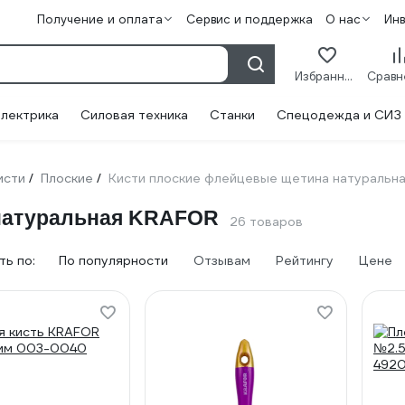
Получение и оплата
Сервис и поддержка
О нас
Ин
Избранное
лектрика
Силовая техника
Станки
Спецодежда и СИЗ
исти
Плоские
Кисти плоские флейцевые щетина натуральн
/
/
 натуральная KRAFOR
26 товаров
ь по:
По популярности
Отзывам
Рейтингу
Цене