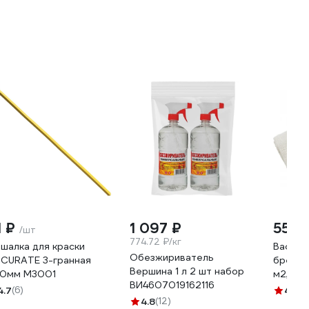
1 ₽
1 097 ₽
555 
/шт
774.72 ₽/кг
шалка для краски
Вафель
Обезжириватель
CURATE 3-гранная
бренда
Вершина 1 л 2 шт набор
0мм М3001
м2, 0.4
ВИ4607019162116
4.7
(6)
4.3
(6
4.8
(12)