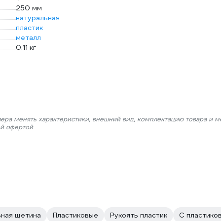
250 мм
натуральная
пластик
металл
0.11 кг
лера менять характеристики, внешний вид, комплектацию товара и м
ой офертой
ьная щетина
Пластиковые
Рукоять пластик
С пластико