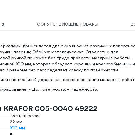
Ы
3
СОПУТСТВУЮЩИЕ ТОВАРЫ
В
ериалами, применяется для окрашивания различных поверхнос
ручки: пластик; Обойма: металлическая; Отверстие для
тиковой ручкой поможет без труда провести малярные работы.
ириной 100 мм, которая обладает хорошими краскообменными
ал и равномерно распределяет краску по поверхности.
у или специальный держатель после окончания малярных работ
окрашивание; - Долговечность; - Надежность.
ти KRAFOR 005-0040 49222
кисть плоская
22 мм
100 мм
4