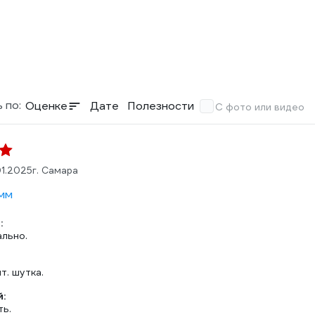
 по:
Оценке
Дате
Полезности
С фото или видео
01.2025
г. Самара
мм
:
ально.
т. шутка.
:
ть.