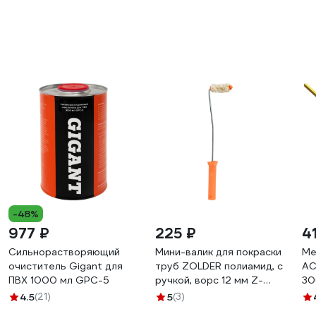
-48%
977 ₽
225 ₽
4
Сильнорастворяющий
Мини-валик для покраски
Ме
очиститель Gigant для
труб ZOLDER полиамид, с
AC
ПВХ 1000 мл GPC-5
ручкой, ворс 12 мм Z-
30
105126 ЭК000135628
4.5
(21)
5
(3)