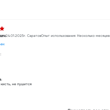
вич
24.01.2025
г. Саратов
Опыт использования: Несколько месяцев
мм
:
т
:
кисть, не пушится