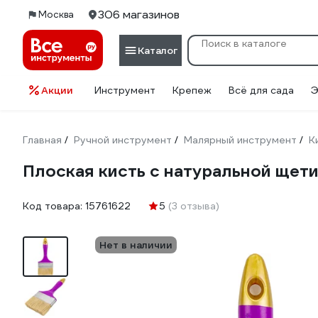
306 магазинов
Москва
Каталог
Акции
Инструмент
Крепеж
Всё для сада
Э
Главная
Ручной инструмент
Малярный инструмент
К
/
/
/
Плоская кисть с натуральной ще
Код товара:
15761622
5
(3 отзыва)
Нет в наличии