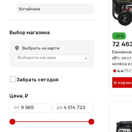
Китайские
Выбор магазина
-31%
72 46
Выбрать на карте
Бензинов
Выберите магазин
кВт; эл.с
колёса и 
8000 04
4.4
(192
Забрать сегодня
В корзи
Цена, ₽
от
до