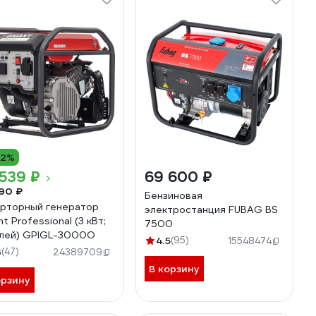
12%
539 ₽
69 600 ₽
90 ₽
Бензиновая
рторный генератор
электростанция FUBAG BS
t Professional (3 кВт;
7500
лей) GPIGL-3000O
4.5
(95)
15548474
3
(47)
24389709
В корзину
орзину