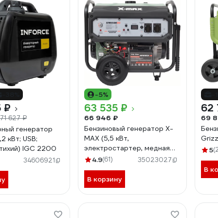
-38%
-5%
-
 ₽
63 535 ₽
62 
66 946 ₽
69 8
71 627 ₽
Бензиновый генератор X-
Бенз
ный генератор
MAX (5,5 кВт,
Griz
,2 кВт; USB;
электростартер, медная
 тихий) IGC 2200
5
(
обмотка, с АКБ) ХМ6500EC
4.9
(61)
35023027
34606921
В к
В корзину
ну