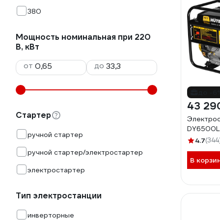
380
Мощность номинальная при 220
В, кВт
от
до
до -6
43 29
Стартер
Электрос
DY6500L 
ручной стартер
4.7
(344
ручной стартер/электростартер
В корзи
электростартер
Тип электростанции
инверторные