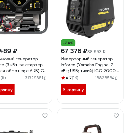
-24%
489 ₽
67 376 ₽
88 653 ₽
иновый генератор
Инверторный генератор
ce (3 кВт; эл.стартер;
Inforce (Yamaha Engine; 2
ая обмотка; с АКБ) GL
кВт; USB; тихий) IGC 2000
0E
04-03-23
7
(9)
4.7
(13)
31329381
18828564
орзину
В корзину