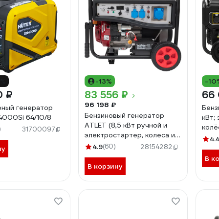
4%
-13%
-10
0 ₽
83 556 ₽
66 
96 198 ₽
ный генератор
Бенз
Бензиновый генератор
4000Si 64/10/8
кВт;
ATLET (8,5 кВт ручной и
колё
)
31700097
электростартер, колеса и
6500
4.
ручки) SC11000-I
4.9
(60)
28154282
ну
В к
В корзину