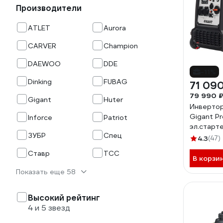
Производители
ATLET
Aurora
CARVER
Champion
DAEWOO
DDE
-11%
Dinking
FUBAG
71 09
79 990 
Gigant
Huter
Инвертор
Gigant Pr
Inforce
Patriot
эл.старте
ЗУБР
Спец
колёса и
4.3
(47)
3800E
Ставр
ТСС
В корзи
Показать еще 58
Высокий рейтинг
4 и 5 звезд