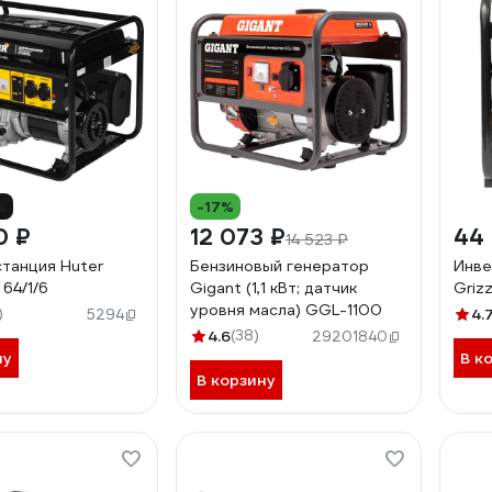
%
-17%
0 ₽
12 073 ₽
44
14 523 ₽
танция Huter
Бензиновый генератор
Инве
64/1/6
Gigant (1,1 кВт; датчик
Griz
уровня масла) GGL-1100
)
4.
5294
4.6
(38)
29201840
ну
В к
В корзину