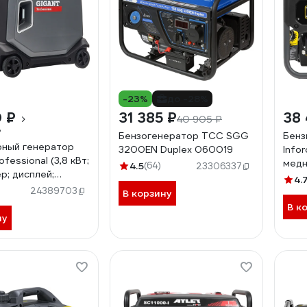
-23%
до -28%
0 ₽
31 385 ₽
38 
40 905 ₽
₽
Бензогенератор ТСС SGG
Бенз
ный генератор
3200EN Duplex 060019
Infor
ofessional (3,8 кВт;
медн
4.5
(64)
23306337
р; дисплей;
300
4.
 ручки) GPIGL-
24389703
В корзину
В к
ну