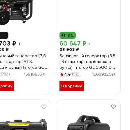
10%
-5%
703 ₽
60 647 ₽
66 ₽
63 903 ₽
иновый генератор (7,5
Бензиновый генератор (5,5
 эл.стартер; ATS,
кВт; эл.стартер; колёса и
са и ручки) Inforce GL
ручки) Inforce GL 5500 04-
 04-03-17
03-21
4
(192)
4.4
(192)
15910955
16039320
орзину
В корзину