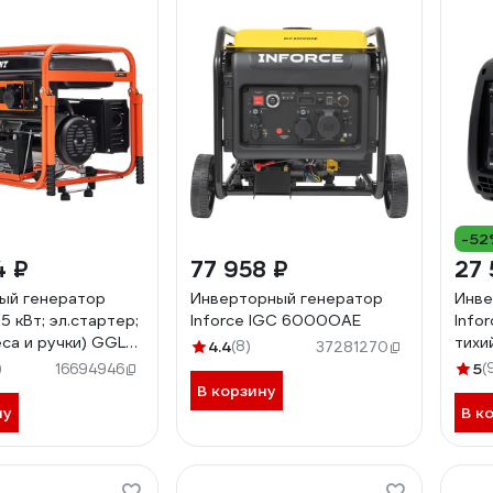
-52
4 ₽
77 958 ₽
27 
ый генератор
Инверторный генератор
Инве
,5 кВт; эл.стартер;
Inforce IGC 6000OAE
Infor
ёса и ручки) GGL-
тихи
4.4
(8)
37281270
)
5
(
16694946
В корзину
ну
В к