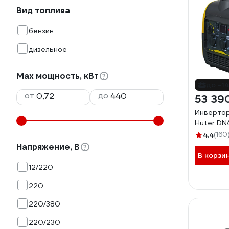
Вид топлива
бензин
дизельное
Max мощность, кВт
до -1
от
до
53 39
Инвертор
Huter DN
4.4
(160
Напряжение, В
В корзи
12/220
220
220/380
220/230