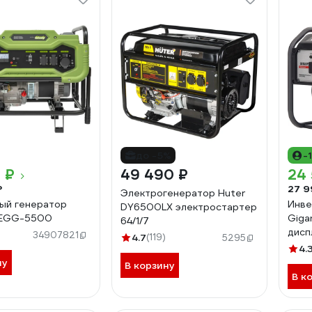
до -5%
-
 ₽
49 490 ₽
24 
₽
27 9
Электрогенератор Huter
ый генератор
Инве
DY6500LX электростартер
GEGG-5500
Gigan
64/1/7
дисп
34907821
4.7
(119)
5295
4.
ну
В корзину
В к