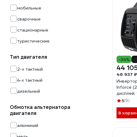
мобильные
сварочные
стационарные
туристические
Тип двигателя
-34%
44 105
2-х тактный
46 937 ₽
4-х тактный
Инвертор
Inforce (2
дизельный
дисплей;
5
(9)
Обмотка альтернатора
двигателя
В корзи
алюминий
медь