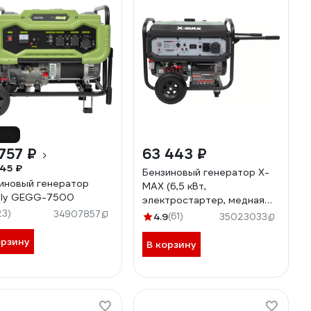
10%
757 ₽
63 443 ₽
45 ₽
Бензиновый генератор X-
иновый генератор
MAX (6,5 кВт,
zly GEGG-7500
электростартер, медная
23)
обмотка, с АКБ) ХМ8000EC
34907857
4.9
(61)
35023033
орзину
В корзину