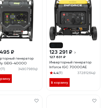
-3%
 495 ₽
123 291 ₽
127 631 ₽
рторный генератор
Инверторный генератор
zly GEIG-4000O
Inforce IGC 7000OAE
7
(11)
34907989
4.4
(8)
37281264
орзину
В корзину