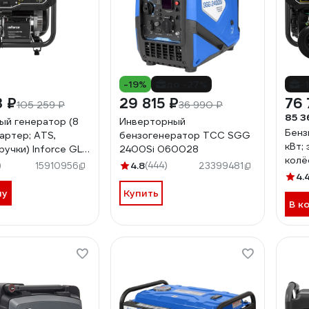
-19%
до -27%
-
3 ₽
29 815 ₽
76 
105 259 ₽
36 990 ₽
85 3
ый генератор (8
Инверторный
Бенз
тартер; ATS,
бензогенератор ТСС SGG
кВт;
ручки) Inforce GL
2400Si 060028
колё
-03-16
)
4.8
(444)
15910956
23399481
7500
4.
ну
Купить
В к