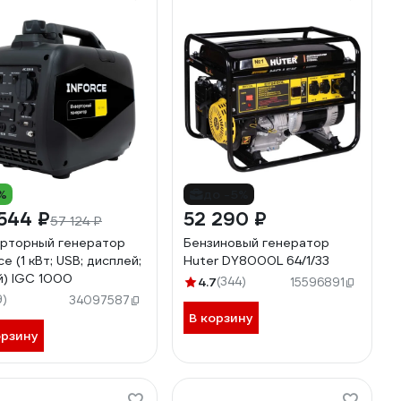
%
до -5%
544 ₽
52 290 ₽
57 124 ₽
рторный генератор
Бензиновый генератор
ce (1 кВт; USB; дисплей;
Huter DY8000L 64/1/33
й) IGC 1000
4.7
(344)
15596891
9)
34097587
В корзину
орзину