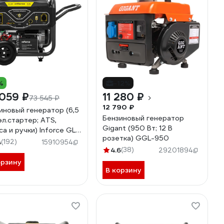
%
-12%
059 ₽
11 280 ₽
73 545 ₽
12 790 ₽
иновый генератор (6,5
Бензиновый генератор
 эл.стартер; ATS,
Gigant (950 Вт; 12 В
са и ручки) Inforce GL
розетка) GGL-950
 04-03-15
4
(192)
15910954
4.6
(38)
29201894
орзину
В корзину