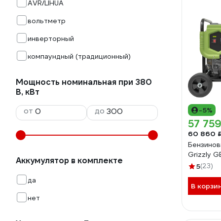
AVR/LIHUA
вольтметр
инверторный
компаундный (традиционный)
Мощность номинальная при 380
В, кВт
от
до
-5%
57 759
60 860 
Бензинов
Grizzly 
Аккумулятор в комплекте
5
(23)
да
В корзи
нет