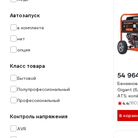
Автозапуск
в комплекте
нет
опция
Класс товара
54 96
Бытовой
Бензинов
Полупрофессиональный
Gigant (6
ATS; кол
Профессиональный
6500E
4.4
(160
В корзи
Контроль напряжения
AVR