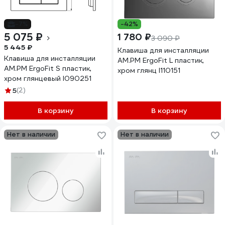
-7%
-42%
5 075 ₽
1 780 ₽
3 090 ₽
5 445 ₽
Клавиша для инсталляции
Клавиша для инсталляции
AM.PM ErgoFit L пластик,
AM.PM ErgoFit S пластик,
хром глянц I110151
хром глянцевый I090251
5
(2)
В корзину
В корзину
Нет в наличии
Нет в наличии