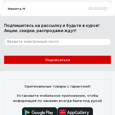
Никита Н.
25.03.2021
Качественная кнопка. Удобная в монтаже и
использовании. Два режима слива.
Подпишитесь
на рассылку
и будьте в курсе!
Акции, скидки, распродажи ждут!
32 отзыва
Отзыв о Geberit Sigma 01 белая
Подписаться
Р. К.
11.01.2020
Достоинства: Кнопка хорошая пластик качественный
!!! Очень глянцевый но не чисто белый
Оригинальные товары с гарантией!
Установите мобильное приложение, чтобы
информация по заказам всегда была под рукой