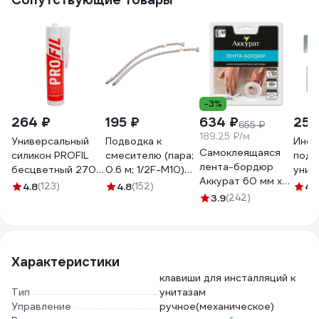
-3%
264 ₽
195 ₽
634 ₽
25 
655 ₽
189.25 ₽/м
Универсальный
Подводка к
Инст
Самоклеящаяся
силикон PROFIL
смесителю (пара;
подв
лента-бордюр
бесцветный 270
0.6 м; 1/2F-M10)
унит
Аккурат 60 мм x
мл 123081
VRT 521795
пнев
4.8
(123)
4.8
(152)
4.
3.35 м белая
3.9
(242)
клав
hk41764
Pro 
Характеристики
клавиши для инсталляций к
Тип
унитазам
Управление
ручное(механическое)