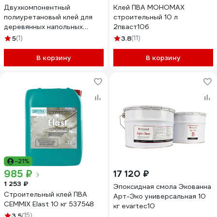
Двухкомпонентный
Клей ПВА МОНОМАХ
полиуретановый клей для
строительный 10 л
деревянных напольных
2пваст10б
покрытий. SIKA Bond-2K PU
5
(1)
3.8
(11)
(AB) Пластиковое ведро 10
кг. 761869
В корзину
В корзину
-21%
985 ₽
17 120 ₽
1 253 ₽
Эпоксидная смола Экованна
Строительный клей ПВА
Арт-Эко универсальная 10
CEMMIX Elast 10 кг 537548
кг evartec10
3.5
(15)