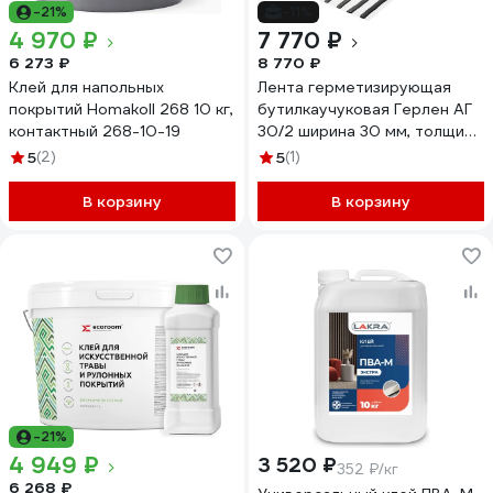
-21%
-11%
4 970 ₽
7 770 ₽
6 273 ₽
8 770 ₽
Клей для напольных
Лента герметизирующая
покрытий Homakoll 268 10 кг,
бутилкаучуковая Герлен АГ
контактный 268-10-19
30/2 ширина 30 мм, толщина
2 мм, черн., 120 м
5
(2)
5
(1)
00000000047
В корзину
В корзину
-21%
4 949 ₽
3 520 ₽
352 ₽/кг
6 268 ₽