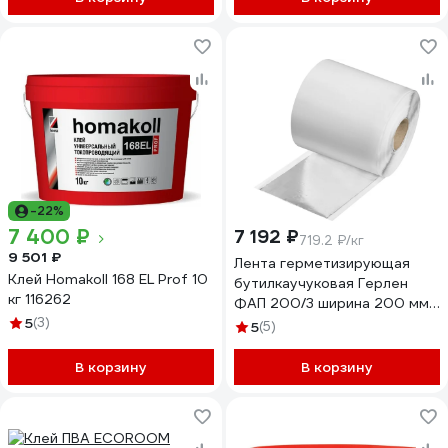
-22%
7 400 ₽
7 192 ₽
719.2 ₽/кг
9 501 ₽
Лента герметизирующая
Клей Homakoll 168 EL Prof 10
бутилкаучуковая Герлен
кг 116262
ФАП 200/3 ширина 200 мм,
5
(3)
толщина 3 мм, дублированна
5
(5)
алюминиевой фольгой,
бежевая 12 м
В корзину
В корзину
00000000064