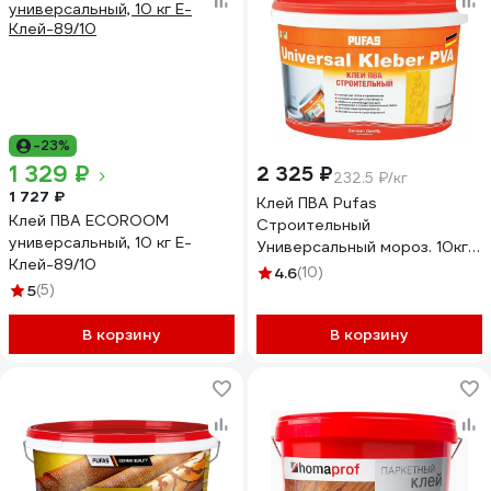
-23%
1 329 ₽
2 325 ₽
232.5 ₽/кг
1 727 ₽
Клей ПВА Pufas
Клей ПВА ECOROOM
Строительный
универсальный, 10 кг E-
Универсальный мороз. 10кг
Клей-89/10
тов-122871
4.6
(10)
5
(5)
В корзину
В корзину