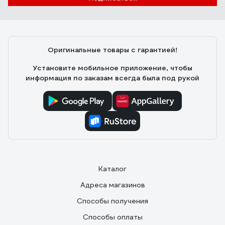
Алексей М.
11.05.2023
Недорогой полиуретановый клей. Ровно наносится,
заполняет пустоты и допускает не идеальеую
Оригинальные товары с гарантией!
подгонку склеиваемых поверхностей. Обеспечивает
прочный шов. При положительной температуре
Установите мобильное приложение, чтобы
достаточно быстро склеивает и позволяет через
информация по заказам всегда была под рукой
час-два дальнейшую обработку деталей. В
свежнанесенном виде скользкий, позволяет легко
позиционировать детали друг относительно друга.
Каталог
Адреса магазинов
Способы получения
Способы оплаты