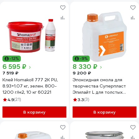
-12%
-9%
6 595 ₽
8 330 ₽
7 519 ₽
9 200 ₽
Клей Homakoll 777 2K PU,
Эпоксидная смола для
8.93+1.07 кг, зелен. 800-
творчества Суперпласт
1200 г/м2, 10 кг 60221
Эпилайт L для толстых
заливок, 10 кг
4.9
(21)
3.3
(3)
4687202268993
В корзину
В корзину