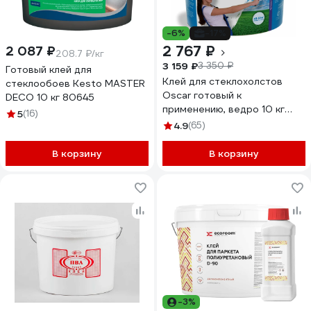
-6%
-17%
2 767 ₽
2 087 ₽
208.7 ₽/кг
3 159 ₽
3 350 ₽
Готовый клей для
Клей для стеклохолстов
стеклообоев Kesto MASTER
Oscar готовый к
DECO 10 кг 80645
применению, ведро 10 кг
5
(16)
GOs10
4.9
(65)
В корзину
В корзину
-3%