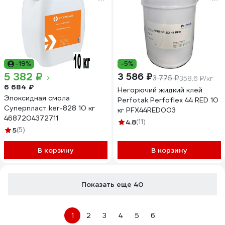
-19%
-5%
5 382 ₽
3 586 ₽
3 775 ₽
358.6 ₽/кг
6 684 ₽
Негорючий жидкий клей
Эпоксидная смола
Perfotak Perfoflex 44 RED 10
Суперпласт ker-828 10 кг
кг PFX44RED003
4687204372711
4.8
(11)
5
(5)
В корзину
В корзину
Показать еще 40
1
2
3
4
5
6