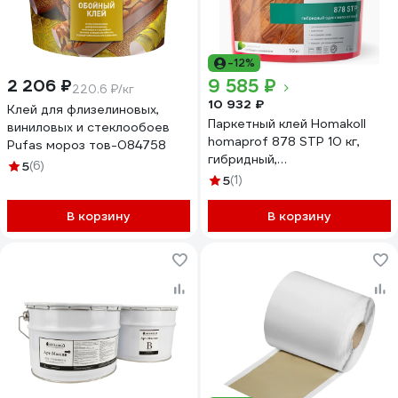
-12%
9 585 ₽
2 206 ₽
220.6 ₽/кг
10 932 ₽
Клей для флизелиновых,
Паркетный клей Homakoll
виниловых и стеклообоев
homaprof 878 STP 10 кг,
Pufas мороз тов-084758
гибридный,
5
(6)
однокомпонентный
5
(1)
4680136700058
В корзину
В корзину