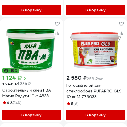
В корзину
В корзину
-16%
1 124 ₽
2 580 ₽
258 ₽/кг
1 246 ₽
1 334 ₽
Готовый клей для
Строительный клей ПВА
стеклообоев PUFAPRO GLS
Магия Радуги 10кг 4833
10 кг М 775033
4.3
(126)
5
(9)
В корзину
В корзину