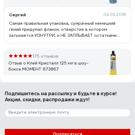
(20)
Сергей
04.03.2018
Самая правильная упаковка, сумрачный немецкий
гений придумал флакон, отверстие в котором
затыкается ИЗНУТРИ, и НЕ ЗАПЛЫВАЕТ остатками
клея. Отверстие можно регулировать- больше или
меньше клея будет вытекать. Потом закрутил и
положил на полочку. Состав клея качественный,
175 отзывов
хорошо все держит.
Отзыв о Клей Кристалл 125 мл в шоу-
боксе МОМЕНТ 873867
Максим
12.04.2025
Подпишитесь
на рассылку
и будьте в курсе!
Мне нравится
Акции, скидки, распродажи ждут!
68 отзывов
Отзыв о Клей полиуретановый Men at
Work PUR универсальный 540 гр 56858
Подписаться