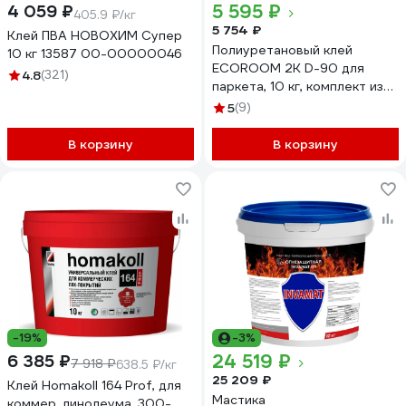
5 595 ₽
4 059 ₽
405.9 ₽/кг
5 754 ₽
Клей ПВА НОВОХИМ Супер
Полиуретановый клей
10 кг 13587 00-00000046
ECOROOM 2К D-90 для
4.8
(321)
паркета, 10 кг, комплект из
2-х частей: А+Б Е-PUКлей
5
(9)
-14488
В корзину
В корзину
-19%
-3%
24 519 ₽
6 385 ₽
7 918 ₽
638.5 ₽/кг
25 209 ₽
Клей Homakoll 164 Prof, для
Мастика
коммер. линолеума, 300-