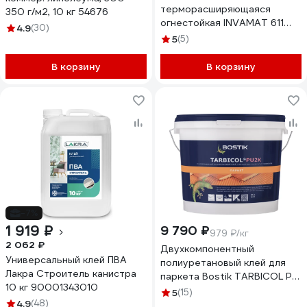
терморасширяющаяся
350 г/м2, 10 кг 54676
огнестойкая INVAMAT 611
4.9
(30)
серый 10 кг 1019
5
(5)
В корзину
В корзину
-7%
1 919 ₽
9 790 ₽
979 ₽/кг
2 062 ₽
Двухкомпонентный
Универсальный клей ПВА
полиуретановый клей для
Лакра Строитель канистра
паркета Bostik TARBICOL PU
10 кг 90001343010
2K 10 кг 50615386
5
(15)
4.9
(48)