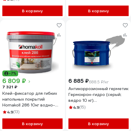
В корзину
В корзину
-7%
6 809 ₽
6 885 ₽
688.5 ₽/кг
7 321 ₽
Антикоррозионный герметик
Клей-фиксатор для гибких
Гермокрон-гидро (серый;
напольных покрытий
ведро 10 кг)
Homakoll 286 10кг водно-
4605578000221
4.9
(15)
дисперсионный 286-10-19
4.9
(13)
В корзину
В корзину