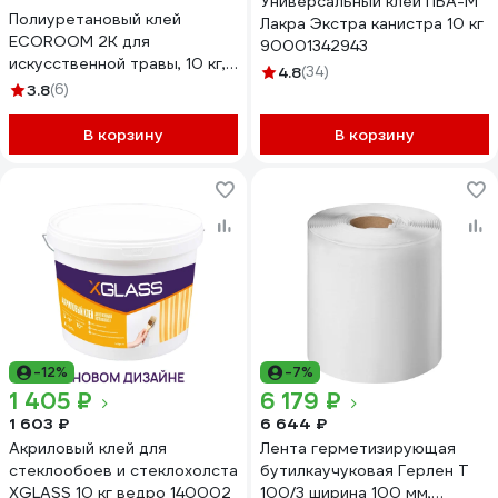
Универсальный клей ПВА-М
Полиуретановый клей
Лакра Экстра канистра 10 кг
ECOROOM 2К для
90001342943
искусственной травы, 10 кг,
4.8
(34)
комплект из 2-х частей: А+Б
3.8
(6)
Е-PUКлей -16586
В корзину
В корзину
-12%
-7%
1 405 ₽
6 179 ₽
1 603 ₽
6 644 ₽
Акриловый клей для
Лента герметизирующая
стеклообоев и стеклохолста
бутилкаучуковая Герлен Т
XGLASS 10 кг ведро 140002
100/3 ширина 100 мм,