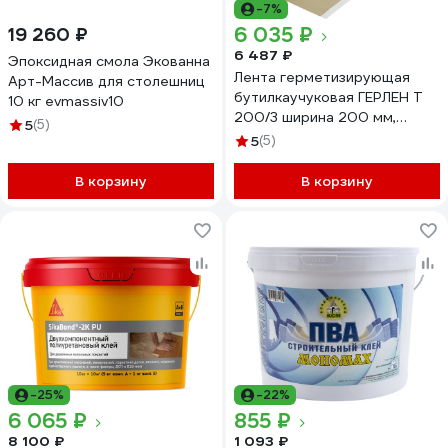
-7%
6 035 ₽
19 260 ₽
6 487 ₽
Эпоксидная смола Экованна
Лента герметизирующая
Арт-Массив для столешниц
бутилкаучуковая ГЕРЛЕН Т
10 кг evmassiv10
200/3 ширина 200 мм,
5
(5)
толщина 3 мм, липкая с двух
5
(5)
сторон, бежевая 12м
00000000093
В корзину
В корзину
-25%
-22%
6 065 ₽
855 ₽
8 100 ₽
1 093 ₽