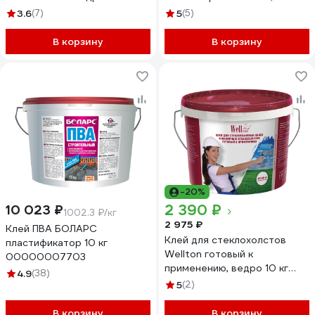
толщина 3 мм, липкая с двух
3.6
(7)
5
(5)
сторон, бежевая 24 м
00000000083
В корзину
В корзину
-20%
2 390 ₽
10 023 ₽
1002.3 ₽/кг
2 975 ₽
Клей ПВА БОЛАРС
Клей для стеклохолстов
пластификатор 10 кг
Wellton готовый к
00000007703
применению, ведро 10 кг
4.9
(38)
GW-10
5
(2)
В корзину
В корзину