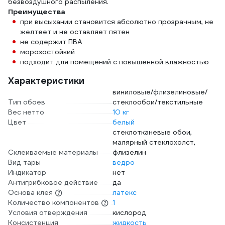
безвоздушного распыления.
Преимущества
при высыхании становится абсолютно прозрачным, не
желтеет и не оставляет пятен
не содержит ПВА
морозостойкий
подходит для помещений с повышенной влажностью
Характеристики
виниловые/флизелиновые/
Тип обоев
стеклообои/текстильные
Вес нетто
10 кг
Цвет
белый
стеклотканевые обои,
малярный стеклохолст,
Склеиваемые материалы
флизелин
Вид тары
ведро
Индикатор
нет
Антигрибковое действие
да
Основа клея
латекс
Количество компонентов
1
Условия отверждения
кислород
Консистенция
жидкость