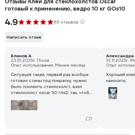
Отзывы Клей для стеклохолстов Oscar
готовый к применению, ведро 10 кг GOs10
4.9
65 отзывов
Написать отзыв
Блинов А.
Александра
23.10.2025
г. Псков
10.11.2025
г. М
Опыт использования: Менее месяца
Опыт использ
Ситуация такая, первый раз вообще
Хороший клей
готовил стены под покраску, нужно
наносить.
было поклеить стеклохолст, взял
стеклохолст oscar 50 г/м2, так, чтобы
наверняка, на подготовленную
поверхность начал наносить клей
валиком, плохо разглаживается,
большой расход, ага думаю я, беру и
1
развожу его водой и это была
фатальная ошибка, он стал гораздо
легче наноситься на стену валиком, я