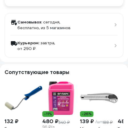
Самовывоз:
сегодня,
бесплатно
, из 5 магазинов
Курьером:
завтра,
от 290 ₽
Сопутствующие товары
-11%
-26%
132 ₽
480 ₽
139 ₽
484
/шт
540 ₽
188 ₽
96 ₽/л