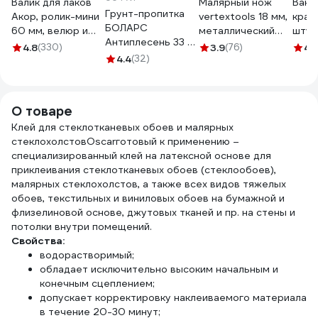
Валик для лаков
Малярный нож
Ванн
Грунт-пропитка
Акор, ролик-мини
vertextools 18 мм,
крас
БОЛАРС
60 мм, велюр и
металлический
штук
Антиплесень 33 5
шерсть 4 мм,
0044-18-02
Accu
4.8
(330)
3.9
(76)
4.
кг 00000042437
кронштейн 6 мм,
4.4
(32)
педа
Мастер 501 30
510х
060
Ван 
О товаре
Клей для стеклотканевых обоев и малярных
стеклохолстовOscarготовый к применению –
специализированный клей на латексной основе для
приклеивания стеклотканевых обоев (стеклообоев),
малярных стеклохолстов, а также всех видов тяжелых
обоев, текстильных и виниловых обоев на бумажной и
флизелиновой основе, джутовых тканей и пр. на стены и
потолки внутри помещений.
Свойства:
водорастворимый;
обладает исключительно высоким начальным и
конечным сцеплением;
допускает корректировку наклеиваемого материала
в течение 20-30 минут;