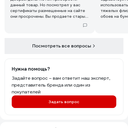
Мое заключение - НЕ РАЗВОДИТЕ
данный товар. Но посмотрел у вас
использовать
КЛЕЙ ПРИ СКЛЕИВАНИИ
сертификаты размещенные на сайте
тяжелых фли
СТЕКЛОХОЛСТА СО СТЕНОЙ.
они просрочены. Вы продаете старый
обоев на бум
товар?
зашпаклеванн
стену. Без ст
какие рекоме
Посмотреть все вопросы
Нужна помощь?
Задайте вопрос – вам ответит наш эксперт,
представитель бренда или один из
покупателей
Задать вопрос