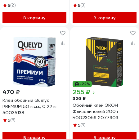
5
(2)
5
(3)
В корзину
В корзину
-22%
255 ₽
470 ₽
326 ₽
Клей обойный Quelyd
Обойный клей ЭКОН
PREMIUM 50 кв.м., 0.22 кг
Флизелиновый 200 г
50035138
Б0023059 2077903
5
(6)
5
(3)
В корзину
В корзину