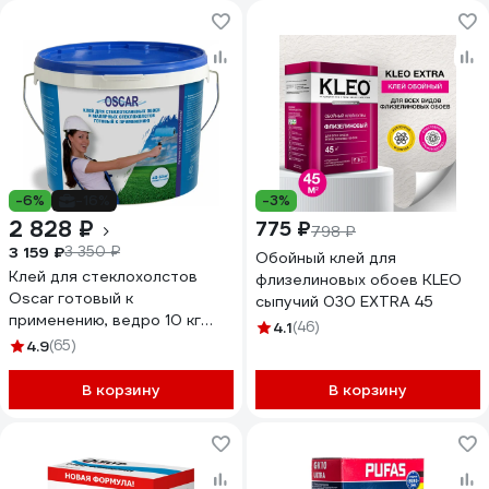
-6%
-16%
-3%
2 828 ₽
775 ₽
798 ₽
3 159 ₽
3 350 ₽
Обойный клей для
Клей для стеклохолстов
флизелиновых обоев KLEO
Oscar готовый к
сыпучий 030 EXTRA 45
применению, ведро 10 кг
4.1
(46)
GOs10
4.9
(65)
В корзину
В корзину