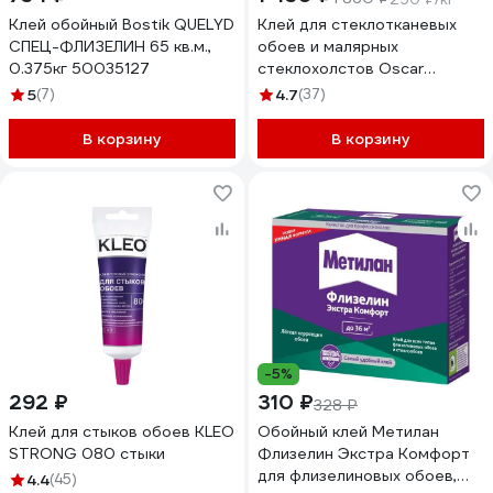
Клей обойный Bostik QUELYD
Клей для стеклотканевых
СПЕЦ-ФЛИЗЕЛИН 65 кв.м.,
обоев и малярных
0.375кг 50035127
стеклохолстов Oscar
готовый к применению,
5
(7)
4.7
(37)
ведро 5 кг GOs5
В корзину
В корзину
-5%
292 ₽
310 ₽
328 ₽
Клей для стыков обоев KLEO
Обойный клей Метилан
STRONG 080 стыки
Флизелин Экстра Комфорт
для флизелиновых обоев,
4.4
(45)