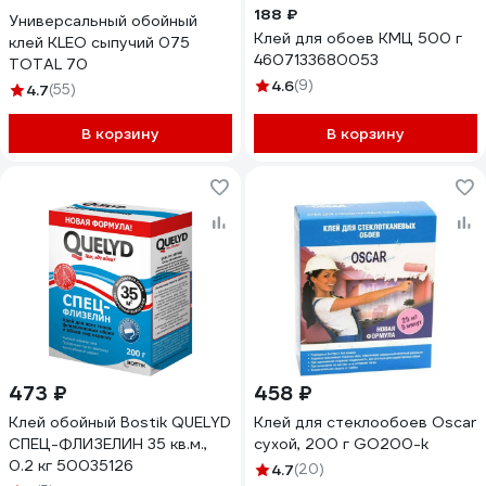
188 ₽
Универсальный обойный
Клей для обоев КМЦ 500 г
клей KLEO сыпучий 075
4607133680053
TOTAL 70
4.6
(9)
4.7
(55)
В корзину
В корзину
473 ₽
458 ₽
Клей обойный Bostik QUELYD
Клей для стеклообоев Oscar
СПЕЦ-ФЛИЗЕЛИН 35 кв.м.,
сухой, 200 г GO200-k
0.2 кг 50035126
4.7
(20)