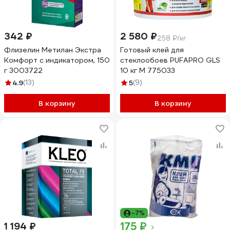
342 ₽
2 580 ₽
258 ₽/кг
Флизелин Метилан Экстра
Готовый клей для
Комфорт с индикатором, 150
стеклообоев PUFAPRO GLS
г 3003722
10 кг М 775033
4.9
(13)
5
(9)
В корзину
В корзину
-7%
175 ₽
1 194 ₽