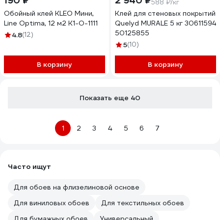
190 ₽
2 940 ₽
588 ₽/кг
Обойный клей KLEO Мини,
Клей для стеновых покрытий
Line Optima, 12 м2 К1-О-1111
Quelyd MURALE 5 кг 30611594
50125855
4.8
(12)
5
(10)
В корзину
В корзину
Показать еще 40
1
2
3
4
5
6
7
Часто ищут
Для обоев на флизелиновой основе
Для виниловых обоев
Для текстильных обоев
Для бумажных обоев
Универсальный