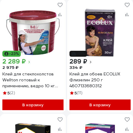
-23%
-13%
2 289 ₽
289 ₽
2 975 ₽
334 ₽
Клей для стеклохолстов
Клей для обоев ECOLUX
Wellton готовый к
Флизелин 250 г
применению, ведро 10 кг
4607133680312
GW-10
5
(2)
5
(11)
В корзину
В корзину