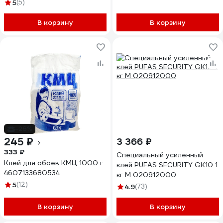
5
(5)
В корзину
В корзину
-26%
245 ₽
3 366 ₽
333 ₽
Специальный усиленный
Клей для обоев КМЦ 1000 г
клей PUFAS SECURITY GK10 1
4607133680534
кг М 020912000
5
(12)
4.9
(73)
В корзину
В корзину