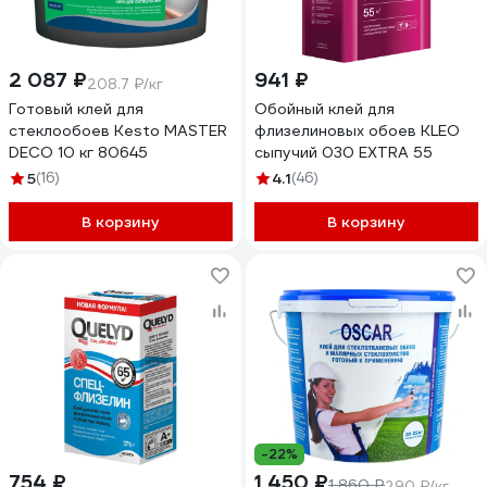
2 087 ₽
941 ₽
208.7 ₽/кг
Готовый клей для
Обойный клей для
стеклообоев Kesto MASTER
флизелиновых обоев KLEO
DECO 10 кг 80645
сыпучий 030 EXTRA 55
5
(16)
4.1
(46)
В корзину
В корзину
-22%
754 ₽
1 450 ₽
1 860 ₽
290 ₽/кг