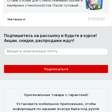
Отзыв о Клей для стеклотканевых обоев и
малярных стеклохолстов Oscar готовый к
применению, ведро 5 кг GOs5
Наташа п.
17.01.2021
Можно разводитьь
Подпишитесь
на рассылку
и будьте в курсе!
Акции, скидки, распродажи ждут!
15 отзывов
Отзыв о Готовый клей для стеклообоев
Kesto MASTER DECO 10 кг 80645
Сергей
04.10.2023
Подписаться
Клеит просто все. Даже соседка начала клеиться)
Оригинальные товары с гарантией!
Установите мобильное приложение, чтобы
информация по заказам всегда была под рукой