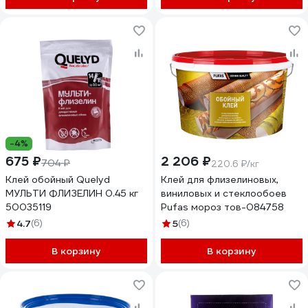
-4%
675 ₽
2 206 ₽
704 ₽
220.6 ₽/кг
Клей обойный Quelyd
Клей для флизелиновых,
МУЛЬТИ ФЛИЗЕЛИН 0.45 кг
виниловых и стеклообоев
50035119
Pufas мороз тов-084758
4.7
(6)
5
(6)
В корзину
В корзину