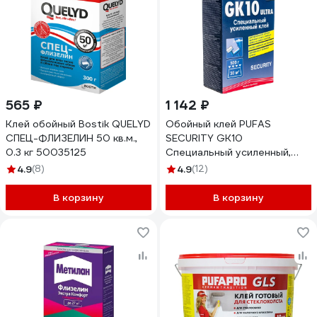
565 ₽
1 142 ₽
Клей обойный Bostik QUELYD
Обойный клей PUFAS
СПЕЦ-ФЛИЗЕЛИН 50 кв.м.,
SECURITY GK10
0.3 кг 50035125
Специальный усиленный,
500 г 046-20911-00
4.9
(8)
4.9
(12)
В корзину
В корзину