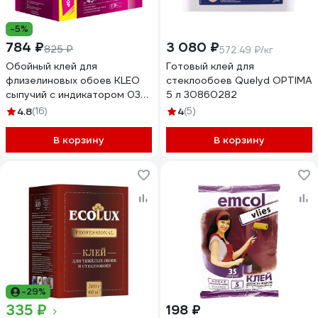
-5%
784 ₽
3 080 ₽
825 ₽
572.49 ₽/кг
Обойный клей для
Готовый клей для
флизелиновых обоев KLEO
стеклообоев Quelyd OPTIMA
сыпучий с индикатором 030
5 л 30860282
EXTRA 45 Инд
4.8
(16)
4
(5)
В корзину
В корзину
-29%
335 ₽
198 ₽