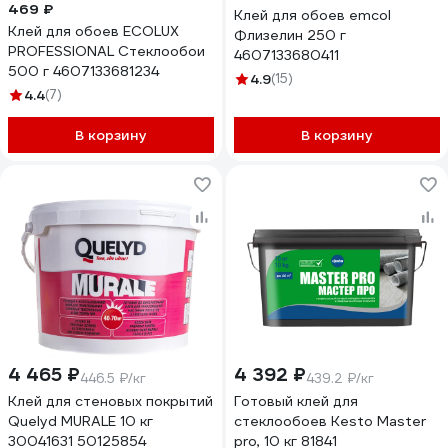
469 ₽
Клей для обоев emcol
Клей для обоев ECOLUX
Флизелин 250 г
PROFESSIONAL Стеклообои
4607133680411
500 г 4607133681234
4.9
(15)
4.4
(7)
В корзину
В корзину
4 465 ₽
4 392 ₽
446.5 ₽/кг
439.2 ₽/кг
Клей для стеновых покрытий
Готовый клей для
Quelyd MURALE 10 кг
стеклообоев Kesto Master
30041631 50125854
pro, 10 кг 81841