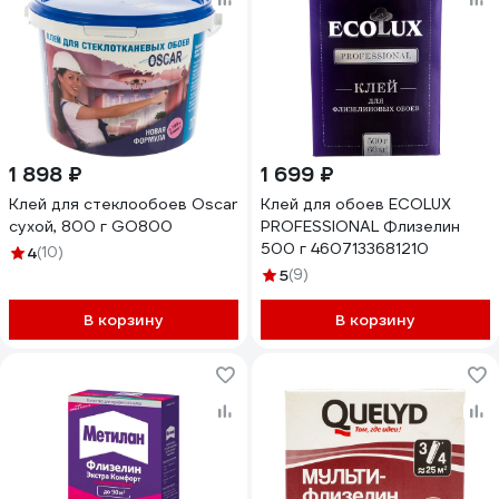
1 898 ₽
1 699 ₽
Клей для стеклообоев Oscar
Клей для обоев ECOLUX
сухой, 800 г GO800
PROFESSIONAL Флизелин
500 г 4607133681210
4
(10)
5
(9)
В корзину
В корзину