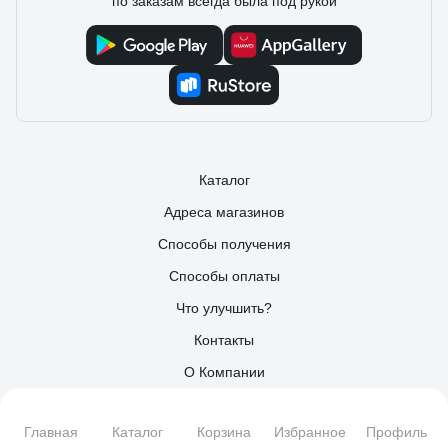
по заказам всегда была под рукой
Каталог
Адреса магазинов
Способы получения
Способы оплаты
Что улучшить?
Контакты
О Компании
Поставщикам
Главная
Каталог
Корзина
Избранное
Профиль
Партнерам