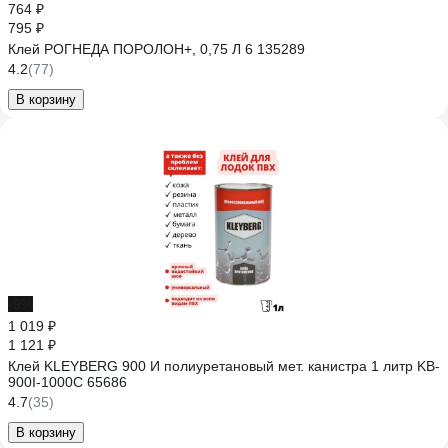
764 ₽
795 ₽
Клей РОГНЕДА ПОРОЛОН+, 0,75 Л 6 135289
4.2
(77)
В корзину
-9%
1 019 ₽
1 121 ₽
Клей KLEYBERG 900 И полиуретановый мет. канистра 1 литр KB-
900I-1000C 65686
4.7
(35)
В корзину