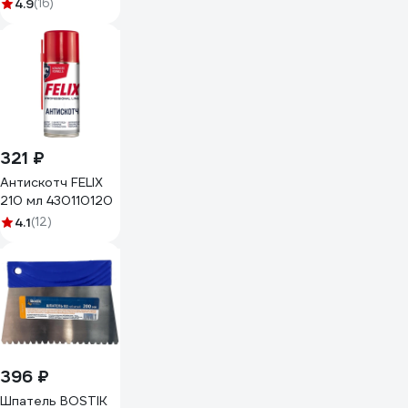
140x115мм Gigant
4.9
(16)
G-1022111
321 ₽
Антискотч FELIX
210 мл 430110120
4.1
(12)
396 ₽
Шпатель BOSTIK