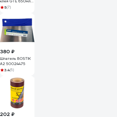
клея GTE 650мл
АНТИСКОТЧ
5
(7)
аэрозоль -AS650
428810
380 ₽
Шпатель BOSTIK
А2 50024475
3.4
(5)
202 ₽