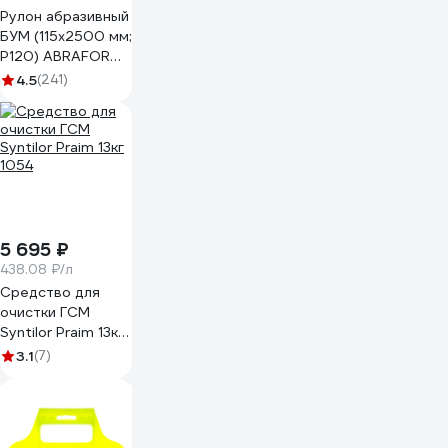
Рулон абразивный
БУМ (115x2500 мм;
P120) ABRAFORM
afr115-2500-120
4.5
(241)
5 695 ₽
438.08 ₽/л
Средство для
очистки ГСМ
Syntilor Praim 13кг
1054
3.1
(7)