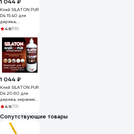
1 044 ₽
Клей SILATON PUR
D4 15.40 для
дерева,
полиуретановый,
4.8
(58)
не ПВА, 1 кг
PURD416.50/1
1 044 ₽
Клей SILATON PUR
D4 20.60 для
дерева, керамики,
металла и стекла,
4.9
(73)
полиуретановый, 1
Сопутствующие товары
кг PURD4/1