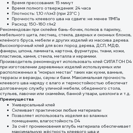
Время прессования: 15 минут
Время полного отверждения: 24 часа
Плотность: 1,10 г/см3 (при 23°С )
Прочность клеевого шва на сдвиге: не менее 11МПа
Расход: 150-160 г/м2
Рекомендован при склейке бань-бочек, полков в парилку,
мебельного щита, лестниц, стекла, дверных и оконных блоков,
клеёного бруса, мебели и других изделий из массива дерева.
Высокопрочный клей для всех пород дерева, ДСП, МДФ,
фанеры, шпона, ламината, картона, фурнитуры, ткани, кожи,
пластиков, камня, стекла, металла и керамики.
Производитель рекомендует использовать клей СИЛАТОН D4
при изготовлении деревянных изделий используемых или
расположенных в "мокрых местах" таких как кухни, ванные,
террасы и веранды, сауны и бани. Максимальная прочность
клеевого шва наряду с влаго и термостойкостью обеспечат
долговечную службу уличной мебели, обеденного стола,
стульев, лавочки или скамейки, банной утвари, шезлонга и т.д.
Преимущества
Универсальный клей
Склеивает практически любые материалы
Позволяет использовать изделия во влажных
помещениях, влагостойкость D4
За счёт проникновения вглубь материала обеспечивает
максимальную жёсткость клеевого шва и