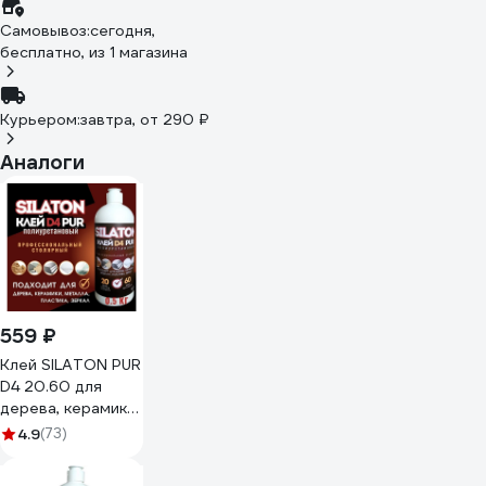
Самовывоз:
сегодня,
бесплатно
, из 1 магазина
Курьером:
завтра,
от 290 ₽
Аналоги
559 ₽
Клей SILATON PUR
D4 20.60 для
дерева, керамики,
металла и стекла,
4.9
(73)
полиуретановый,
0.5 кг PURD4/05