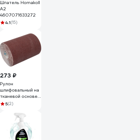
Шпатель Homakoll
А2
4607071633272
4.1
(15)
273 ₽
Рулон
шлифовальный на
тканевой основе
115мм х 5м Р80
5
(2)
Gigant GRS-101111