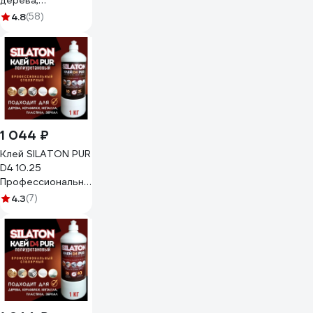
дерева,
полиуретановый,
4.8
(58)
не ПВА, 0.5 кг
PURD416.50/05
1 044 ₽
Клей SILATON PUR
D4 10.25
Профессиональный
столярный,
4.3
(7)
полиуретановый
для дерева, 1 кг
PURD410.25/1