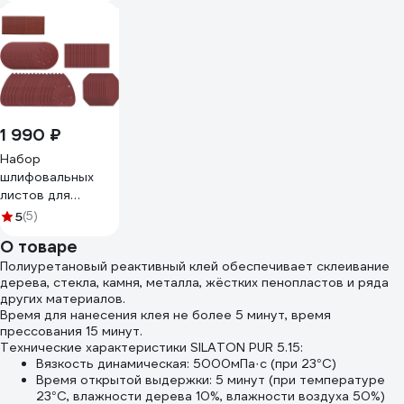
1 990 ₽
Набор
шлифовальных
листов для
виброшлифмашины
5
(5)
75 штук WORX
О товаре
WA2028
Полиуретановый реактивный клей обеспечивает склеивание
дерева, стекла, камня, металла, жёстких пенопластов и ряда
других материалов.
Время для нанесения клея не более 5 минут, время
прессования 15 минут.
Технические характеристики SILATON PUR 5.15:
Вязкость динамическая: 5000мПа·с (при 23°С)
Время открытой выдержки: 5 минут (при температуре
23°С, влажности дерева 10%, влажности воздуха 50%)