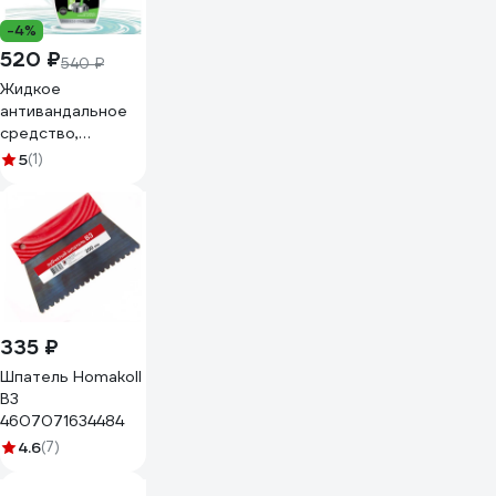
-4%
520 ₽
540 ₽
Жидкое
антивандальное
средство,
антиклей,
5
(1)
антискотч,
антиграффити
спрей NOVELHIM
NovelGuard NG
Antivandal
42300500
335 ₽
Шпатель Homakoll
В3
4607071634484
4.6
(7)