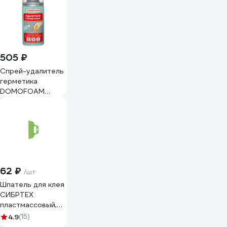
505 ₽
Спрей-удалитель
герметика
DOMOFOAM
0.210л 9782551
62 ₽
/шт
Шпатель для клея
СИБРТЕХ
пластмассовый,
зубчатый 4x4 мм
4.9
(15)
86014