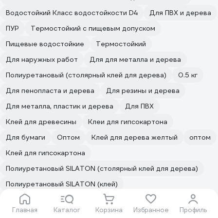
Водостойкий Класс водостойкости D4
Для ПВХ и дерева
ПУР
Термостойкий с пищевым допуском
Пищевые водостойкие
Термостойкий
Для наружных работ
Для для металла и дерева
Полиуретановый (столярный клей для дерева)
0.5 кг
Для пенопласта и дерева
Для резины и дерева
Для металла, пластик и дерева
Для ПВХ
Клей для древесины
Клеи для гипсокартона
Для бумаги
Оптом
Клей для дерева желтый
оптом
Клей для гипсокартона
Полиуретановый SILATON (столярный клей для дерева)
Полиуретановый SILATON (клей)
Сервисное обслуживание
Главная
Каталог
Корзина
Избранное
Профиль