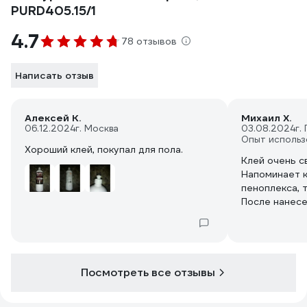
PURD405.15/1
4.7
78 отзывов
Написать отзыв
Алексей К.
Михаил Х.
06.12.2024
г. Москва
03.08.2024
г.
Опыт использ
Хороший клей, покупал для пола.
Клей очень с
Напоминает к
пеноплекса, 
После нанесения вспенивае
Очень липкий
Бензином не 
Растворение
успел, клей 
Посмотреть все отзывы