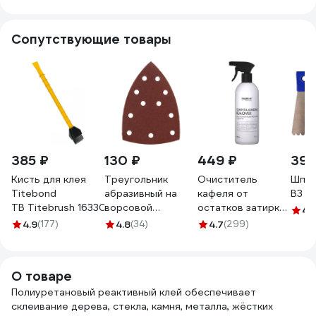
Сопутствующие товары
385 ₽
130 ₽
449 ₽
396
Кисть для клея
Треугольник
Очиститель
Шпат
Titebond
абразивный на
кафеля от
В3 5
TB Titebrush 16330
ворcовой
остатков затирки
4.
подложке под
и цементного
4.9
(177)
4.8
(34)
4.7
(299)
"липучку"
налета PREMIUM
перфорированный
HOUSE 0,5 л PH-
P120, 150x150x100
очист/каф-0,5 PH
О товаре
мм, 5 шт Denzel
очист/каф-0,5
Полиуретановый реактивный клей обеспечивает
738627
склеивание дерева, стекла, камня, металла, жёстких