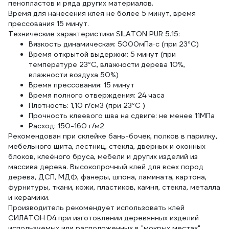
пенопластов и ряда других материалов.
Время для нанесения клея не более 5 минут, время
прессования 15 минут.
Технические характеристики SILATON PUR 5.15:
Вязкость динамическая: 5000мПа·с (при 23°С)
Время открытой выдержки: 5 минут (при
температуре 23°С, влажности дерева 10%,
влажности воздуха 50%)
Время прессования: 15 минут
Время полного отверждения: 24 часа
Плотность: 1,10 г/см3 (при 23°С )
Прочность клеевого шва на сдвиге: не менее 11МПа
Расход: 150-160 г/м2
Рекомендован при склейке бань-бочек, полков в парилку,
мебельного щита, лестниц, стекла, дверных и оконных
блоков, клеёного бруса, мебели и других изделий из
массива дерева. Высокопрочный клей для всех пород
дерева, ДСП, МДФ, фанеры, шпона, ламината, картона,
фурнитуры, ткани, кожи, пластиков, камня, стекла, металла
и керамики.
Производитель рекомендует использовать клей
СИЛАТОН D4 при изготовлении деревянных изделий
используемых или расположенных в "мокрых местах"