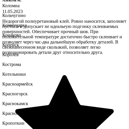
Алексей М.
Коломна
11.05.2023
Кольчугино
Недорогой полиуретановый клей. Ровно наносится, заполняет
Коммунарка
пустоты и допускает не идеальеую подгонку склеиваемых
поверхностей. Обеспечивает прочный шов. При
Конаково
положительной температуре достаточно быстро склеивает и
позволяет через час-два дальнейшую обработку деталей. В
Копейск
свежнанесенном виде скользкий, позволяет легко
позиционировать детали друг относительно друга.
Королёв
Кострома
Котельники
Красноармейск
Красногорск
Краснокамск
Красноярск
Кропоткин