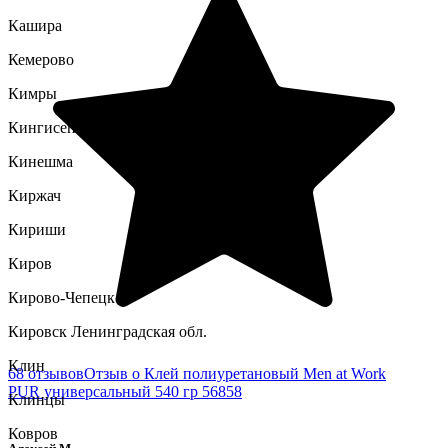
Кашира
Кемерово
Кимры
Кингисепп
Кинешма
Киржач
Кириши
Киров
Кирово-Чепецк
Кировск Ленинградская обл.
Клин
68 отзывов
Отзыв о Клей полиуретановый Men at Work
PUR универсальный 540 гр 56858
Клинцы
Ковров