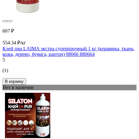
607 ₽
554.34 ₽/кг
Клей пва LAIMA экстра суперпрочный 1 кг (керамика, ткань,
кожа, дерево, бумага, картон) 88066 880664
5
(1)
В корзину
Нет в наличии