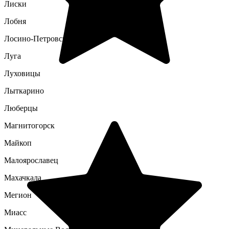
Лиски
Лобня
Лосино-Петровский
Луга
Луховицы
Лыткарино
Люберцы
Магнитогорск
Майкоп
Малоярославец
Махачкала
Мегион
Миасс