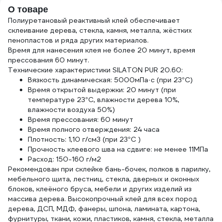
О товаре
Полиуретановый реактивный клей обеспечивает
склеивание дерева, стекла, камня, металла, жёстких
пенопластов и ряда других материалов.
Время для нанесения клея не более 20 минут, время
прессования 60 минут.
Технические характеристики SILATON PUR 20.60:
Вязкость динамическая: 5000мПа·с (при 23°С)
Время открытой выдержки: 20 минут (при
температуре 23°С, влажности дерева 10%,
влажности воздуха 50%)
Время прессования: 60 минут
Время полного отверждения: 24 часа
Плотность: 1,10 г/см3 (при 23°С )
Прочность клеевого шва на сдвиге: не менее 11МПа
Расход: 150-160 г/м2
Рекомендован при склейке бань-бочек, полков в парилку,
мебельного щита, лестниц, стекла, дверных и оконных
блоков, клеёного бруса, мебели и других изделий из
массива дерева. Высокопрочный клей для всех пород
дерева, ДСП, МДФ, фанеры, шпона, ламината, картона,
фурнитуры, ткани, кожи, пластиков, камня, стекла, металла