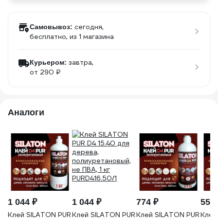
сегодня,
Самовывоз:
бесплатно
, из 1 магазина
завтра,
Курьером:
от 290 ₽
Аналоги
1 044 ₽
1 044 ₽
774 ₽
559 
Клей SILATON PUR
Клей SILATON PUR
Клей SILATON PUR
Клей