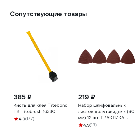
Сопутствующие товары
385 ₽
219 ₽
Кисть для клея Titebond
Набор шлифовальных
TB Titebrush 16330
листов дельтавидных (80
мм) 12 шт. ПРАКТИКА
4.9
(177)
240-423
4.9
(19)