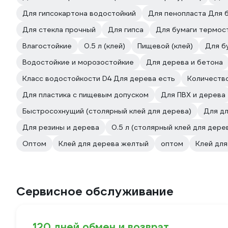
Для гипсокартона водостойкий
Для пенопласта Для 
Для стекла прочный
Для гипса
Для бумаги термос
Влагостойкие
0.5 л (клей)
Пищевой (клей)
Для б
Водостойкие и морозостойкие
Для дерева и бетона
Класс водостойкости D4 Для дерева есть
Количество
Для пластика с пищевым допуском
Для ПВХ и дерева
Быстросохнущий (столярный клей для дерева)
Для дл
Для резины и дерева
0.5 л (столярный клей для дере
Оптом
Клей для дерева желтый
оптом
Клей для
Сервисное обслуживание
120 дней обмен и возврат