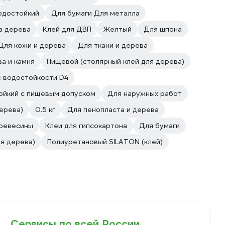
одостойкий
Для бумаги Для металла
з дерева
Клей для ДВП
Желтый
Для шпона
Для кожи и дерева
Для ткани и дерева
а и камня
Пищевой (столярный клей для дерева)
с водостойкости D4
ойкий с пищевым допуском
Для наружных работ
ерева)
0.5 кг
Для пенопласта и дерева
древесины
Клеи для гипсокартона
Для бумаги
я дерева)
Полиуретановый SILATON (клей)
Сервисы по всей России