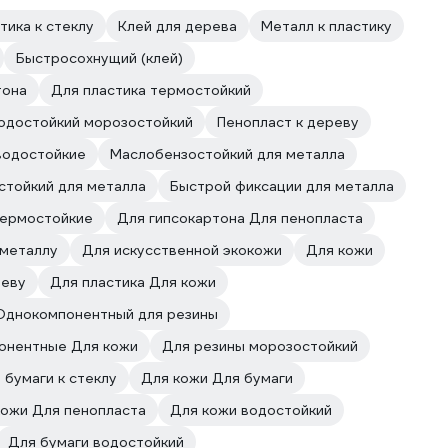
тика к стеклу
Клей для дерева
Металл к пластику
Быстросохнущий (клей)
тона
Для пластика термостойкий
одостойкий морозостойкий
Пенопласт к дереву
водостойкие
Маслобензостойкий для металла
тойкий для металла
Быстрой фиксации для металла
термостойкие
Для гипсокартона Для пенопласта
 металлу
Для искусственной экокожи
Для кожи
реву
Для пластика Для кожи
Однокомпонентный для резины
онентные Для кожи
Для резины морозостойкий
 бумаги к стеклу
Для кожи Для бумаги
кожи Для пенопласта
Для кожи водостойкий
Для бумаги водостойкий