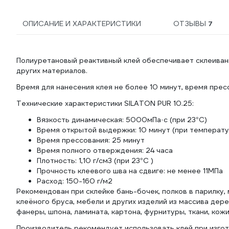
ОПИСАНИЕ И ХАРАКТЕРИСТИКИ
ОТЗЫВЫ
7
Полиуретановый реактивный клей обеспечивает склеивание
других материалов.
Время для нанесения клея не более 10 минут, время прес
Технические характеристики SILATON PUR 10.25:
Вязкость динамическая: 5000мПа·с (при 23°С)
Время открытой выдержки: 10 минут (при температу
Время прессования: 25 минут
Время полного отверждения: 24 часа
Плотность: 1,10 г/см3 (при 23°С )
Прочность клеевого шва на сдвиге: не менее 11МПа
Расход: 150-160 г/м2
Рекомендован при склейке бань-бочек, полков в парилку, 
клеёного бруса, мебели и других изделий из массива дер
фанеры, шпона, ламината, картона, фурнитуры, ткани, кожи,
Производитель рекомендует использовать клей при изго