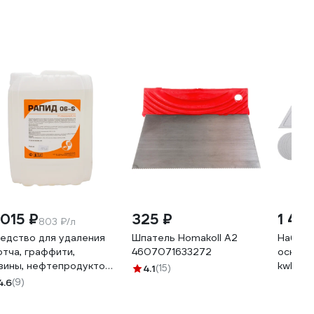
 015 ₽
325 ₽
1 42
803 ₽/л
едство для удаления
Шпатель Homakoll А2
Набор 
отча, граффити,
4607071633272
оснаст
зины, нефтепродуктов
kwb 49
4.1
(15)
пид 06-S 5 л
4.6
(9)
07002304585