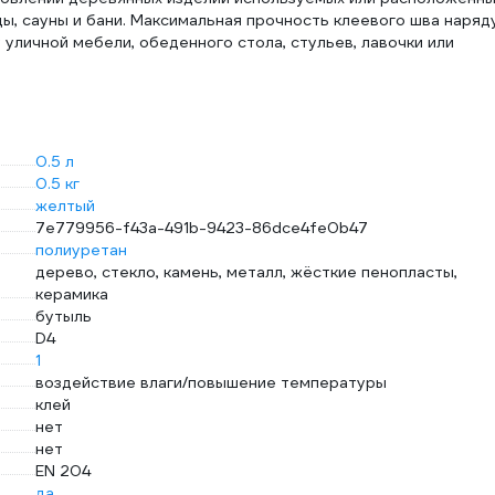
нды, сауны и бани. Максимальная прочность клеевого шва наряд
уличной мебели, обеденного стола, стульев, лавочки или
0.5 л
0.5 кг
желтый
7e779956-f43a-491b-9423-86dce4fe0b47
полиуретан
дерево, стекло, камень, металл, жёсткие пенопласты,
керамика
бутыль
D4
1
воздействие влаги/повышение температуры
клей
нет
нет
EN 204
да