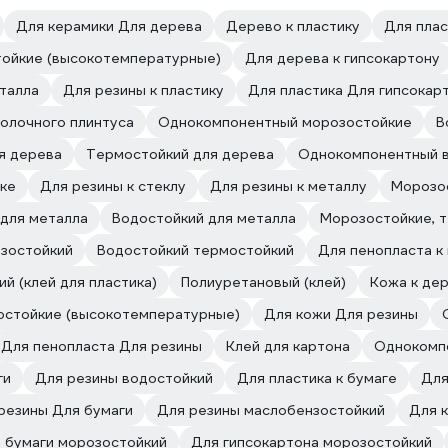
Для керамики Для дерева
Дерево к пластику
Для плас
ойкие (высокотемпературные)
Для дерева к гипсокартону
талла
Для резины к пластику
Для пластика Для гипсокар
толочного плинтуса
Однокомпонентный морозостойкие
В
я дерева
Термостойкий для дерева
Однокомпонентный 
ике
Для резины к стеклу
Для резины к металлу
Морозос
для металла
Водостойкий для металла
Морозостойкие, 
нзостойкий
Водостойкий термостойкий
Для пенопласта к
й (клей для пластика)
Полиуретановый (клей)
Кожа к де
стойкие (высокотемпературные)
Для кожи Для резины
Для пенопласта Для резины
Клей для картона
Однокомп
ги
Для резины водостойкий
Для пластика к бумаге
Для
резины Для бумаги
Для резины маслобензостойкий
Для 
 бумаги морозостойкий
Для гипсокартона морозостойкий