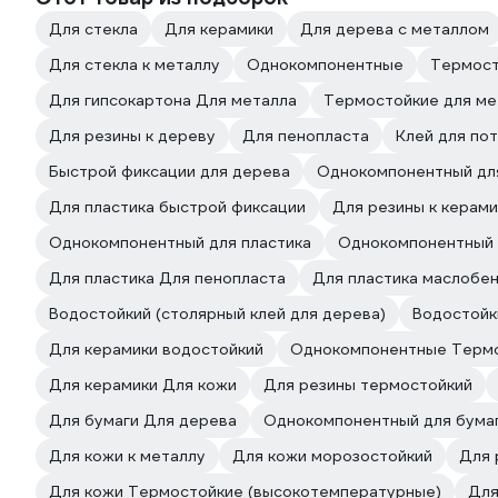
Для стекла
Для керамики
Для дерева с металлом
Для стекла к металлу
Однокомпонентные
Термост
Для гипсокартона Для металла
Термостойкие для ме
Для резины к дереву
Для пенопласта
Клей для по
Быстрой фиксации для дерева
Однокомпонентный дл
Для пластика быстрой фиксации
Для резины к керам
Однокомпонентный для пластика
Однокомпонентный 
Для пластика Для пенопласта
Для пластика маслобе
Водостойкий (столярный клей для дерева)
Водостойки
Для керамики водостойкий
Однокомпонентные Термо
Для керамики Для кожи
Для резины термостойкий
Для бумаги Для дерева
Однокомпонентный для бума
Для кожи к металлу
Для кожи морозостойкий
Для 
Для кожи Термостойкие (высокотемпературные)
Для