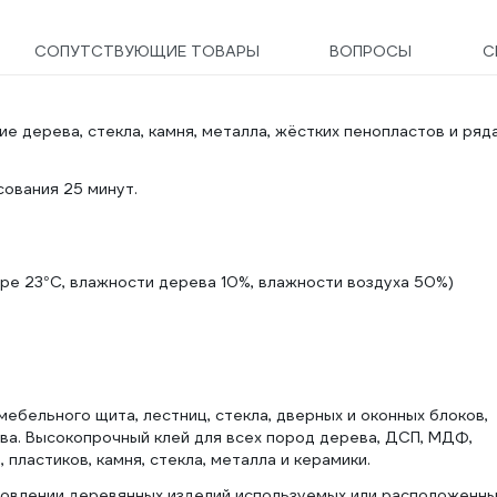
СОПУТСТВУЮЩИЕ ТОВАРЫ
ВОПРОСЫ
С
 дерева, стекла, камня, металла, жёстких пенопластов и ряд
сования 25 минут.
ре 23°С, влажности дерева 10%, влажности воздуха 50%)
мебельного щита, лестниц, стекла, дверных и оконных блоков,
ева. Высокопрочный клей для всех пород дерева, ДСП, МДФ,
 пластиков, камня, стекла, металла и керамики.
товлении деревянных изделий используемых или расположенны