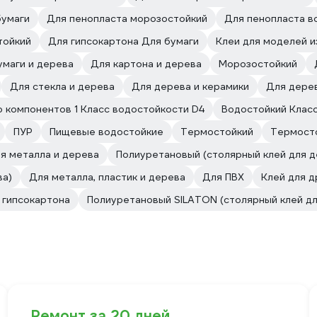
бумаги
Для пенопласта морозостойкий
Для пенопласта в
тойкий
Для гипсокартона Для бумаги
Клеи для моделей и
умаги и дерева
Для картона и дерева
Морозостойкий
Для стекла и дерева
Для дерева и керамики
Для дерев
 компонентов 1 Класс водостойкости D4
Водостойкий Клас
ПУР
Пищевые водостойкие
Термостойкий
Термост
я металла и дерева
Полиуретановый (столярный клей для д
ва)
Для металла, пластик и дерева
Для ПВХ
Клей для 
 гипсокартона
Полиуретановый SILATON (столярный клей дл
Ремонт за 20 дней