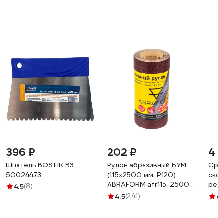
396 ₽
202 ₽
4
Шпатель BOSTIK В3
Рулон абразивный БУМ
Ср
50024473
(115x2500 мм; P120)
ск
ABRAFORM afr115-2500-
ре
4.5
(8)
120
Ра
4.5
(241)
46