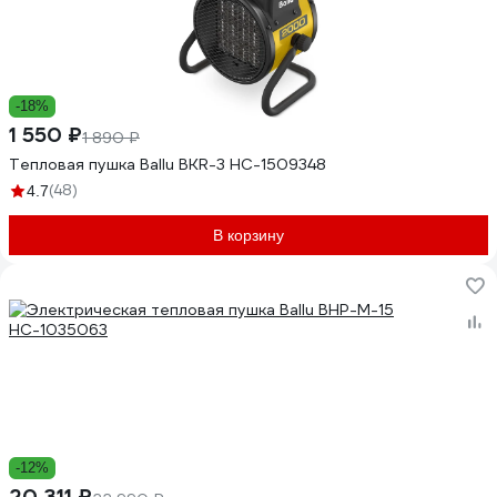
-18%
1 550 ₽
1 890 ₽
Тепловая пушка Ballu BKR-3 НС-1509348
(48)
4.7
В корзину
-12%
20 311 ₽