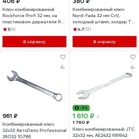
406 ₽
380 ₽
Ключ комбинированный
Комбинированный ключ
Rockforce Profi 32 мм, на
Nord-Yada 32 мм CrV,
пластиковом держателе RF-
холодный штамп, холдер TM
75632(18310)
Nord YADA 904770
5
(4)
4.7
(12)
В корзину
В корзину
-9%
1 610 ₽
961 ₽
1 760 ₽
Комбинированный ключ
Ключ комбинированный JTC
32х32 АвтоDело Professional
32x32 мм, AE2432 681642
36032 10786