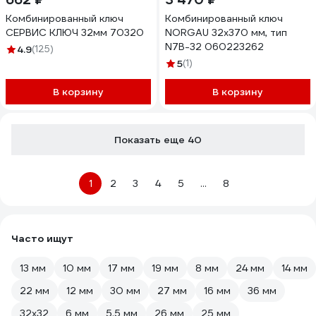
Комбинированный ключ
Комбинированный ключ
СЕРВИС КЛЮЧ 32мм 70320
NORGAU 32х370 мм, тип
N7B-32 060223262
4.9
(125)
5
(1)
В корзину
В корзину
Показать еще 40
1
2
3
4
5
...
8
Часто ищут
13 мм
10 мм
17 мм
19 мм
8 мм
24 мм
14 мм
22 мм
12 мм
30 мм
27 мм
16 мм
36 мм
32х32
6 мм
5.5 мм
26 мм
25 мм