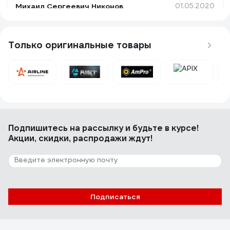
Михаил Сергеевич Никонов
01.05.2020
Красивый внешний вид. Довольно точный в
размерности , минимальные люфты на крепеже.
Только оригинальные товары
37 отзывов
Отзыв о Дело Техники 511019
Константин
21.02.2020
Подпишитесь
на рассылку
и будьте в курсе!
Качество, цена
Акции, скидки, распродажи ждут!
Подписаться