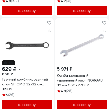
MATRIX 14818
4.8
(102)
4.7
(31)
В корзину
В корзину
-5%
629 ₽
5 971 ₽
660 ₽
Комбинированный
Гаечный комбинированный
удлиненный ключ NORGAU
ключ SITOMO 32х32 окс.
32 мм 060227032
31905
4.9
(28)
5
(26)
В корзину
В корзину