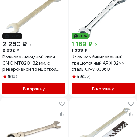
-20%
-11%
2 260 ₽
1 189 ₽
2 832 ₽
1 339 ₽
Рожково-накидной ключ
Ключ комбинированный
CNIC MT8201 32 мм, с
трещоточный APIX 32мм,
реверсивной трещоткой,
сталь Cr-V 83360
CrV 73076
5
(12)
4.9
(35)
В корзину
В корзину