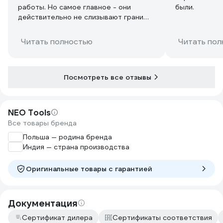
работы. Но самое главное - они
были.
действительно не слизывают грани
гаек или болтов за счет своей
шестигранной формы. Прикладываю
Читать полностью
Читать пол
фото, где наглядно видно разницу с
обычным ключем с рожковой стороны
- обычный ключ только две грани
касается, а ключ HEX/V за четыре
Посмотреть все отзывы
грани! Про накидную сторону ключа и
говорить нечего, там все шесть
граней охвачены, вместо вершин гаек
NEO Tools
обычным 12-гранным ключем.
Все товары бренда
Польша — родина бренда
Индия — страна производства
Оригинальные товары c гарантией
Документация
Сертификат дилера
Сертификаты соответствия