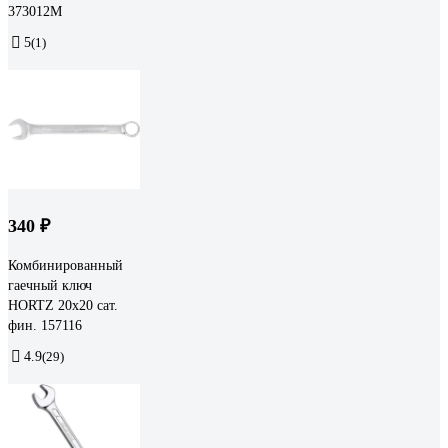
373012M
5
(1)
340 ₽
Комбинированный
гаечный ключ
HORTZ 20x20 сат.
фин. 157116
4.9
(29)