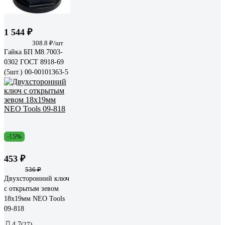
1 544 ₽
308.8 ₽/шт
Гайка БП М8.7003-
0302 ГОСТ 8918-69
(5шт.) 00-00101363-5
-15%
453 ₽
536 ₽
Двухсторонний ключ
с открытым зевом
18x19мм NEO Tools
09-818
4.7
(27)