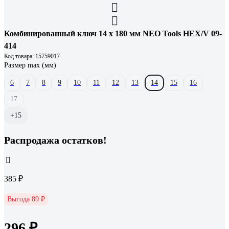
Комбинированный ключ 14 x 180 мм NEO Tools HEX/V 09-
414
Код товара: 15759017
Размер max (мм)
6
7
8
9
10
11
12
13
14
15
16
17
+15
Распродажа остатков!
385 ₽
Выгода 89 ₽
296 ₽