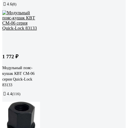
4.6
(8)
1 772 ₽
Модульный пояс-
кушак КВТ СМ-06
серия Quick-Lock
83133
4.4
(116)