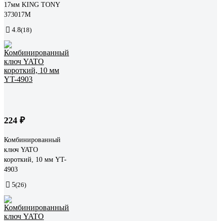
17мм KING TONY
373017M
4.8
(18)
224 ₽
Комбинированный
ключ YATO
короткий, 10 мм YT-
4903
5
(26)