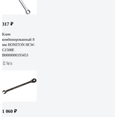
317 ₽
Ключ
комбинированный 8
мм HONITON HCW-
G1508E
В0000000193453
5
(1)
1 060 ₽