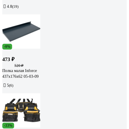
4.8
(19)
-9%
473 ₽
520 ₽
Полка малая Inforce
437х176х62 05-03-09
5
(6)
-33%