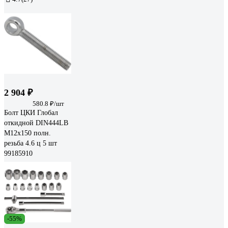
2 904 ₽
580.8 ₽/шт
Болт ЦКИ Глобал
откидной DIN444LB
М12х150 полн.
резьба 4.6 ц 5 шт
99185910
-55%