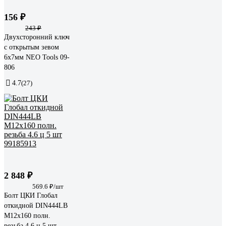
156 ₽
243 ₽
Двухсторонний ключ
с открытым зевом
6x7мм NEO Tools 09-
806
4.7
(27)
2 848 ₽
569.6 ₽/шт
Болт ЦКИ Глобал
откидной DIN444LB
М12х160 полн.
резьба 4.6 ц 5 шт