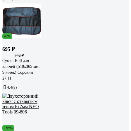
-6%
695 ₽
742 ₽
Сумка-Roll для
ключей (510х365 мм;
9 ячеек) Сорокин
27.11
4.4
(9)
-36%