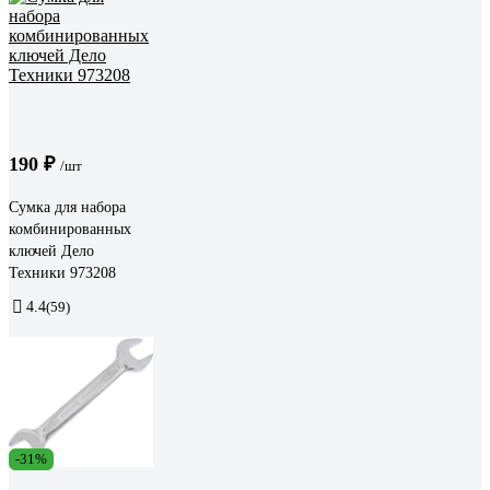
190 ₽
/шт
Сумка для набора
комбинированных
ключей Дело
Техники 973208
4.4
(59)
-31%