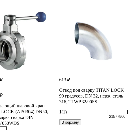
 ₽
613 ₽
Отвод под сварку TITAN LOCK
 ₽
90 градусов, DN 32, нерж. сталь
316, TLWB32/90SS
веющий шаровой кран
 LOCK (AISI304) DN50,
1
(1)
21577960
варка-сварка DIN
В корзину
V050WDS