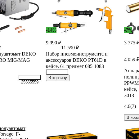
-14%
-7%
9 990 ₽
3 775 
₽
11 590 ₽
луавтомат DEKO
Набор пневмоинструмента и
4 059 
RO MIG/MAG
аксессуаров DEKO PT61D в
кейсе, 61 предмет 085-1083
Аппара
полип
39155818
В корзину
25565559
PPWM2
кейсе,
3013
4.6
(7)
В корз