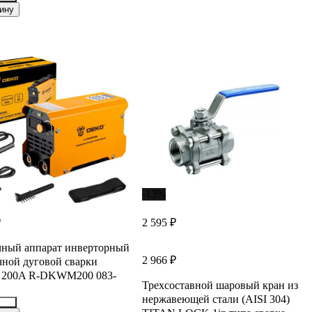
785
ину
-13%
₽
2 595 ₽
чный аппарат инверторный
2 966 ₽
чной дуговой сварки
200A R-DKWM200 083-
Трехсоставной шаровый кран из
нержавеющей стали (AISI 304)