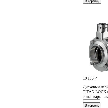
34269721
В корзину
10 186 ₽
Дисковый нер
TITAN LOCK (
типа сварка-
22153959
В корзину