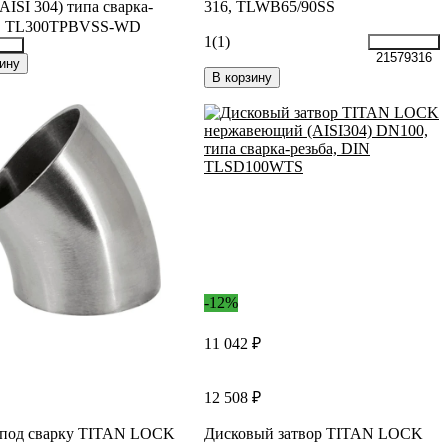
(AISI 304) типа сварка-
316, TLWB65/90SS
а, TL300TPBVSS-WD
1
(1)
21579316
507
ину
В корзину
-12%
11 042 ₽
12 508 ₽
 под сварку TITAN LOCK
Дисковый затвор TITAN LOCK