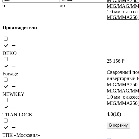
от
до
Производители
DEKO
25 156 ₽
Сварочный по
Forsage
инверторный Fo
MIG/MMA250 (2
MIG/MAG/MMA,
NEWKEY
1.0 мм, с аксес
MIG/MMA250(
4.8
(18)
TITAN LOCK
В корзину
ТПК «Московия»