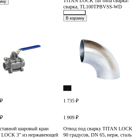
TITAN LOCK 1in типа сварка-
648
ину
сварка, TL100TPBVSS-WD
21881848
В корзину
-9%
 ₽
1 735 ₽
 ₽
1 909 ₽
ставной шаровый кран
Отвод под сварку TITAN LOCK
 LOCK 3" из нержавеющей
90 градусов, DN 65, нерж. сталь