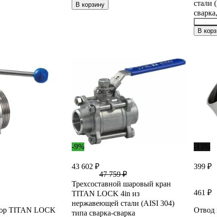
стали 
36624504
В корзину
сварк
22110
В корз
-9%
-13%
43 602 ₽
399 ₽
47 759 ₽
Трехсоставной шаровый кран
461 ₽
TITAN LOCK 4in из
нержавеющей стали (AISI 304)
вор TITAN LOCK
Отвод
типа сварка-сварка