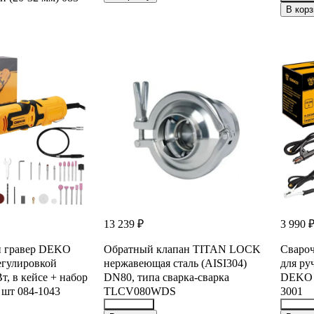
24985
В корз
13 239 ₽
3 990 
й гравер DEKO
Обратный клапан TITAN LOCK
Сваро
егулировкой
нержавеющая сталь (AISI304)
для ру
Вт, в кейсе + набор
DN80, типа сварка-сварка
DEKO 
 шт 084-1043
TLCV080WDS
3001