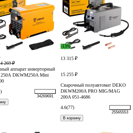
-13%
₽
13 315 ₽
4 269 ₽
чный аппарат инверторный
15 255 ₽
250А DKWM250A Mini
00
Сварочный полуавтомат DEKO
DKWM200A PRO MIG/MAG
)
34269691
200A 051-4686
ину
4.6
(77)
25565553
В корзину