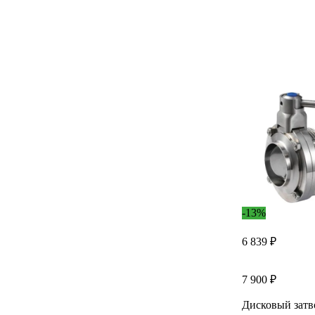
-13%
6 839 ₽
7 900 ₽
Дисковый зат