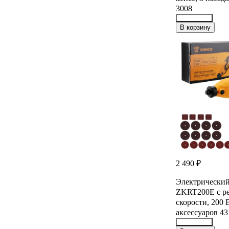
3008
37582650
В корзину
2 490 ₽
Электрически
ZKRT200E с р
скорости, 200 
аксессуаров 43