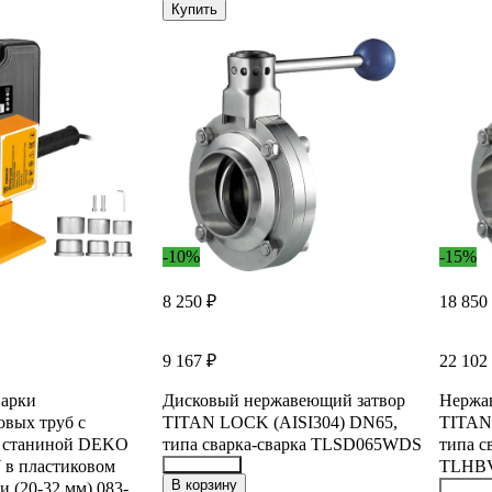
Купить
-10%
-15%
8 250 ₽
18 850
9 167 ₽
22 102
варки
Дисковый нержавеющий затвор
Нержа
вых труб с
TITAN LOCK (AISI304) DN65,
TITAN
й станиной DEKO
типа сварка-сварка TLSD065WDS
типа с
в пластиковом
TLHB
22153953
В корзину
и (20-32 мм) 083-