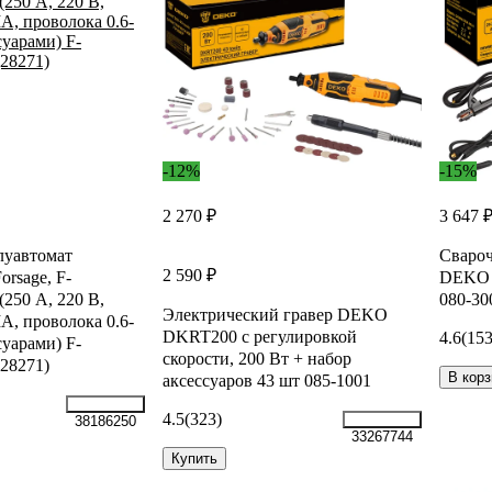
-12%
-15%
2 270 ₽
3 647 
луавтомат
Сваро
2 590 ₽
rsage, F-
DEKO 
50 А, 220 В,
080-30
Электрический гравер DEKO
 проволока 0.6-
DKRT200 с регулировкой
4.6
(153
суарами) F-
скорости, 200 Вт + набор
28271)
В корз
аксессуаров 43 шт 085-1001
4.5
(323)
38186250
33267744
Купить