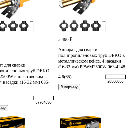
₽
3 490 ₽
Аппарат для сварки
₽
полипропиленовых труб DEKO в
металлическом кейсе, 4 насадки
т для сварки
(16-32 мм) PPWM2500W 063-4248
ропиленовых труб DEKO
500W в пластиковом
4.6
(65)
20360056
 4 насадки (16-32 мм) 085-
В корзину
37704690
ину