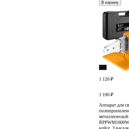
В корзину
-6%
1 120 ₽
1 190 ₽
Аппарат для с
полипропилено
металлическо
RPPWM1600W 
кейсе, 3 насадк