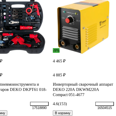
-9%
 ₽
4 465 ₽
 ₽
4 885 ₽
пневмоинструмента и
Инверторный сварочный аппарат
суаров DEKO DKPT61 018-
DEKO 220А DKWM220A
Compact 051-4677
4.6
(153)
17518890
16504515
ину
В корзину