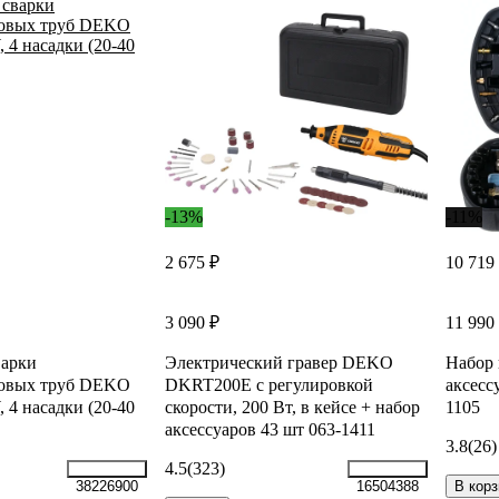
-13%
-11%
2 675 ₽
10 719
3 090 ₽
11 990
варки
Электрический гравер DEKO
Набор 
овых труб DEKO
DKRT200E с регулировкой
аксес
4 насадки (20-40
скорости, 200 Вт, в кейсе + набор
1105
аксессуаров 43 шт 063-1411
3.8
(26)
4.5
(323)
В корз
38226900
16504388