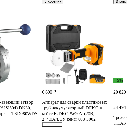
21743122
38548
В корзину
В корз
-15%
6 690 ₽
20 820
жавеющий затвор
Аппарат для сварки пластиковых
24 494
AISI304) DN80,
труб аккумуляторный DEKO в
сварка TLSD080WDS
кейсе R-DKCPW20V (20В,
Трехсо
2_4.0Ач, ЗУ, кейс) 083-3002
TITAN