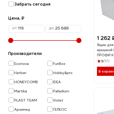
Забрать сегодня
Цена, ₽
от
до
1 262 
Ящик для
крышкой
Производители
ПРОФИ Ко
прозрач
5
(10)
Econova
FunBox
437950
В корзи
Hatber
Hobby&pro
HONEYCOMB
IDEA
Martika
Palladium
PLAST TEAM
Violet
Архимед
ГЕЛЕОС