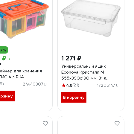
17%
 ₽
1 271 ₽
₽
Универсальный ящик
ейнер для хранения
Econova Кристалл М
ИС 4 л РК4
555х390х190 мм, 31 л
19)
бесцветный 431265901
24440307
4.6
(21)
17206147
орзину
В корзину