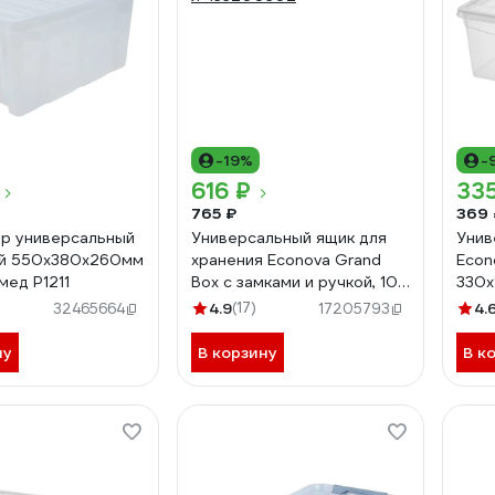
-19%
-
616 ₽
335
765 ₽
369 
р универсальный
Универсальный ящик для
Унив
ой 550x380x260мм
хранения Econova Grand
Econ
мед Р1211
Box с замками и ручкой, 10
330х
л 433200302
бесц
4.9
(17)
4.
32465664
17205793
ну
В корзину
В к