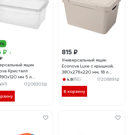
9%
 ₽
815 ₽
₽
Универсальный ящик
ерсальный ящик
Econova Luxe с крышкой,
ova Кристалл
380х276х220 мм, 18 л
190х120 мм 5 л
светло-бежевый
4.8
(62)
17206891
ветный 431249201
6
(41)
433205834
17206303
В корзину
орзину