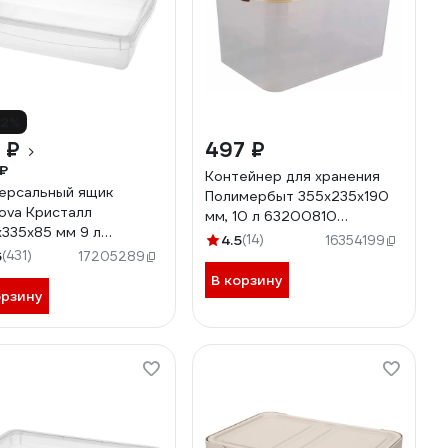
12%
 ₽
497 ₽
₽
Контейнер для хранения
ерсальный ящик
Полимербыт 355х235х190
ova Кристалл
мм, 10 л 63200810
335х85 мм 9 л
438100000
4.5
(14)
16354199
ветный 431249401
6
(431)
17205289
В корзину
орзину