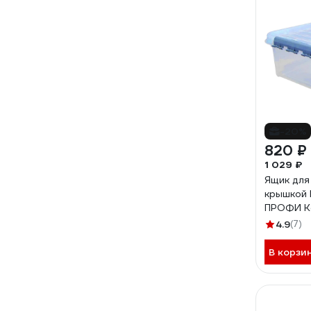
-20%
820 ₽
1 029 ₽
Ящик для
крышкой
ПРОФИ Ко
прозрач
4.9
(7)
4379400
В корзи