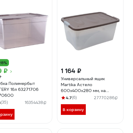
28%
9 ₽
1 164 ₽
₽
Универсальный ящик
бка Полимербыт
Martika Астело
ERY 16л 63271706
600x400x280 мм, на
170600
колесиках, коричнево-
4.7
(6)
27770286
6
(35)
серый С665КСЕР
16354438
В корзину
орзину