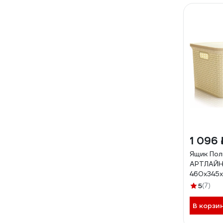
1 096 
Ящик По
АРТЛАЙН 
460x345
5
(7)
В корзи