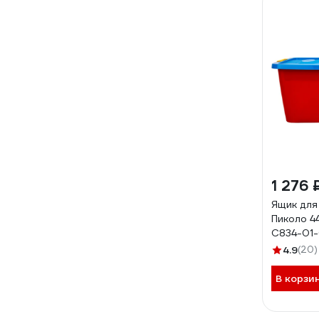
1 276 
Ящик для
Пиколо 44
С834-01
4.9
(20)
В корзи