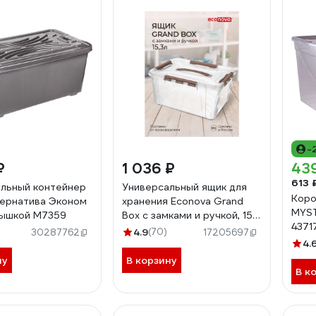
-
₽
1 036 ₽
43
613 
льный контейнер
Универсальный ящик для
Коро
ернатива Эконом
хранения Econova Grand
MYST
крышкой М7359
Box с замками и ручкой, 15,3
437
л 433200414
4.9
(70)
30287762
17205697
4.
ну
В корзину
В к