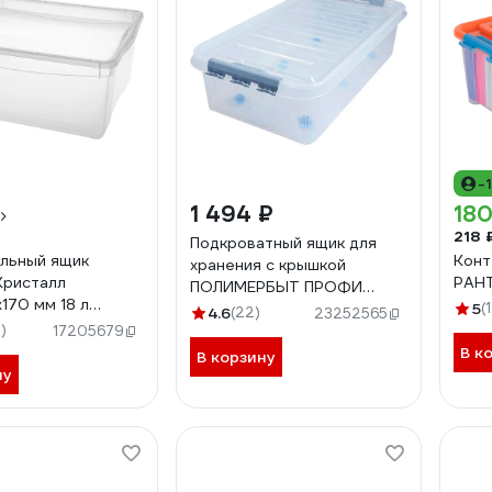
-
1 494 ₽
180
218 
Подкроватный ящик для
льный ящик
Конт
хранения с крышкой
Кристалл
РАНТ
ПОЛИМЕРБЫТ ПРОФИ
170 мм 18 л
Комфорт 35 л, на колесах,
5
(
4.6
(22)
23252565
ый 431249301
)
прозрачный 63200797
17205679
437970000
В к
В корзину
ну