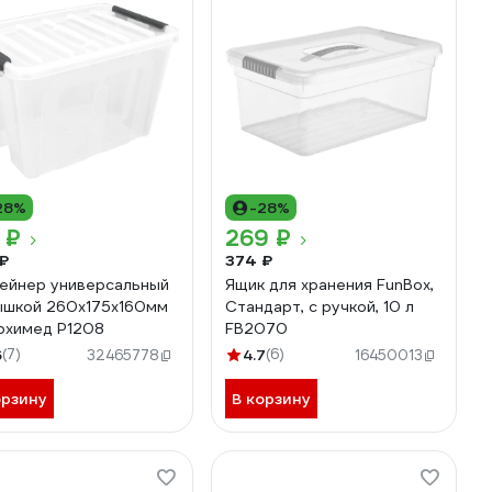
28%
-28%
 ₽
269 ₽
₽
374 ₽
ейнер универсальный
Ящик для хранения FunBox,
ышкой 260x175x160мм
Стандарт, с ручкой, 10 л
рхимед Р1208
FB2070
6
(7)
4.7
(6)
32465778
16450013
орзину
В корзину