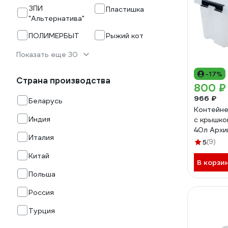
ЗПИ
Пластишка
"Альтернатива"
ПОЛИМЕРБЫТ
Рыжий кот
Показать еще 30
-17%
Страна производства
800 ₽
966 ₽
Беларусь
Контейне
Индия
с крышк
40л Архи
Италия
5
(9)
Китай
В корзи
Польша
Россия
Турция