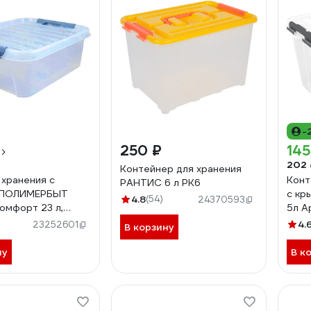
-
250 ₽
145
202 
Контейнер для хранения
 хранения с
Конт
РАНТИС 6 л РК6
 ПОЛИМЕРБЫТ
с кр
4.8
(54)
24370593
мфорт 23 л,
5л А
ный 63200794
4.
23252601
В корзину
00
ну
В к