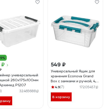
19%
 ₽
549 ₽
₽
Универсальный Ящик для
ейнер универсальный
хранения Econova Grand
ышкой 260x175x100мм
Box с замками и ручкой, 4,2
 Архимед Р1207
л 433200102
4.9
(7)
17205457
6)
32465688
В корзину
орзину