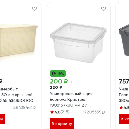
-9%
₽
200 ₽
757
220 ₽
лимербыт
Унив
Универсальный ящик
30 л с крышкой
Econ
Econova Кристалл
x245 434950000
380х
190х157х90 мм 2 л
серы
4.
28439444
бесцветный 431249101
4.6
(218)
17205559
ну
В к
В корзину