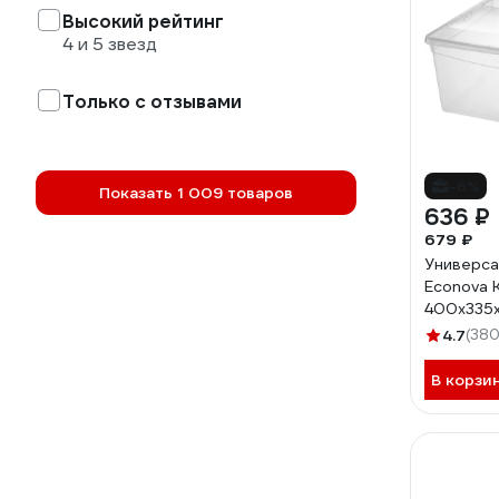
Высокий рейтинг
4 и 5 звезд
Только с отзывами
-6%
Показать 1 009 товаров
636 ₽
679 ₽
Универса
Econova 
400х335х
бесцветн
4.7
(380
В корзи