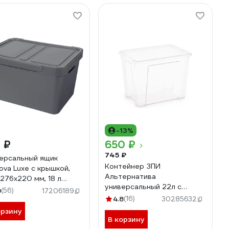
-13%
 ₽
650 ₽
745 ₽
ерсальный ящик
Контейнер ЗПИ
ova Luxe с крышкой,
Альтернатива
276х220 мм, 18 л
универсальный 22л с
й 433205811
9
(56)
17206189
крышкой М8312
4.8
(16)
30285632
орзину
В корзину