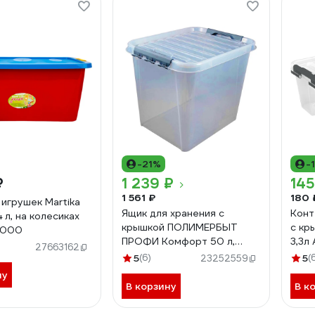
-21%
-
₽
1 239 ₽
145
1 561 ₽
180 
 игрушек Martika
Ящик для хранения с
Конт
 л, на колесиках
крышкой ПОЛИМЕРБЫТ
с кр
-000
ПРОФИ Комфорт 50 л,
3,3л
27663162
прозрачный 63200796
5
(6)
5
(
23252559
437960000
ну
В корзину
В к