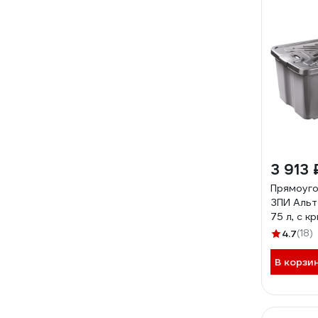
3 913 
Прямоуго
ЗПИ Альт
75 л, с 
4.7
(18)
В корзи