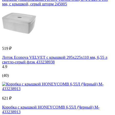
мм, с крышкой, серый шторм 245005
519 ₽
Лоток Econova VELVET с крышкой 295x225x110 мм, 6,55 л
светло-серый флэк 433238938
4.9
(40)
621 ₽
Коробка с крышкой HONEYCOMB 6,55Л (Черный) M-
433238913