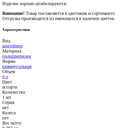
Изделие хорошо штабелируются.
Внимание!
Товар поставляется в цветовом ассортименте.
Отгрузка производится из имеющихся в наличии цветов.
Характеристики
Вид
контейнер
Материал
полипропилен
Форма
прямоугольная
Объем
6 л
Цвет
ассорти
Количество
1 шт
Серия
нет
Колеса
нет
Вес нетто