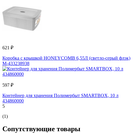
621 ₽
Коробка с крышкой HONEYCOMB 6,55Л (светло-серый флэк)
M-433238938
597 ₽
Контейнер для хранения Полимербыт SMARTBOX, 10 л
434860000
5
(1)
Сопутствующие товары