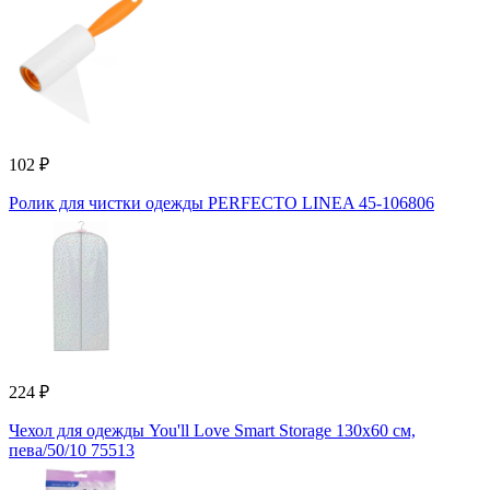
102 ₽
Ролик для чистки одежды PERFECTO LINEA 45-106806
224 ₽
Чехол для одежды You'll Love Smart Storage 130x60 см,
пева/50/10 75513