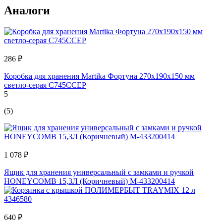
Аналоги
286 ₽
Коробка для хранения Martika Фортуна 270x190x150 мм
светло-серая С745ССЕР
5
(5)
1 078 ₽
Ящик для хранения универсальный с замками и ручкой
HONEYCOMB 15,3Л (Коричневый) M-433200414
640 ₽