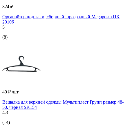
824 ₽
Органайзер под лаки, сборный, прозрачный Megaposm ПК
20106
5
(8)
40 ₽
/шт
Вешалка для верхней одежды Мультипласт Групп размер 48-
50, черная SK154
4.3
(14)