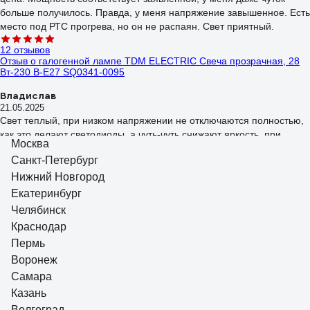
больше получилось. Правда, у меня напряжение завышенное. Есть
место под РТС прогрева, но он не распаян. Свет приятный.
12 отзывов
Отзыв о галогенной лампе TDM ELECTRIC Свеча прозрачная, 28
Вт-230 В-Е27 SQ0341-0095
Владислав
21.05.2025
Свет теплый, при низком напряжении не отключаются полностью,
как это делают светодиоды, а чуть-чуть снижают яркость, при
Москва
долгой эксплуатации не снижается световой поток, нет
Санкт-Петербург
стробоскопического эффекта (для меня этот фактор ключевой,
16 отзывов
поскольку мерцание подсведки экрана накладывается на
Нижний Новгород
Отзыв об эпре Navigator NB-ETL-140-BA3 82435
мерцание лампы /если это светодиод/ и глаза устают.
Екатеринбург
Сергей А.
Челябинск
24.06.2025
Краснодар
Эффектно рвануло!!! И всего за 193 рубля!!! Мне понравилось!!!
Пермь
Воронеж
Самара
Казань
Волгоград