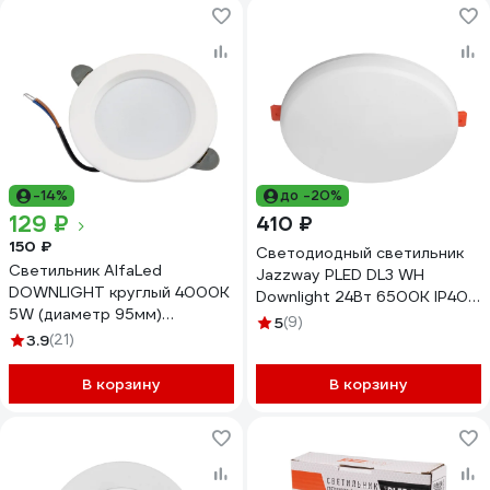
-14%
до -20%
129 ₽
410 ₽
150 ₽
Светодиодный светильник
Светильник AlfaLed
Jazzway PLED DL3 WH
DOWNLIGHT круглый 4000К
Downlight 24Вт 6500К IP40
5W (диаметр 95мм)
ДВО встраиваемый
5
(9)
GFDL006 GFDL0064W
3.9
(21)
5027770
В корзину
В корзину