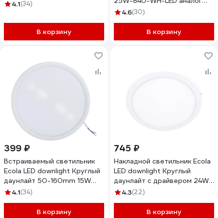
25W-840-WH-LED аналог
220V 4200K 230x20
4.1
(34)
Downlight КЛЛ 2х26 94838
DARV20ELC
4.6
(30)
В корзину
В корзину
399 ₽
745 ₽
Встраиваемый светильник
Накладной светильник Ecola
Ecola LED downlight Круглый
LED downlight Круглый
даунлайт 50-160mm 15W
даунлайт с драйвером 24W
220V 4200K 175x20
220V 6500K 300x32
4.1
(34)
4.3
(22)
DARV15ELC
DRSD24ELC
В корзину
В корзину