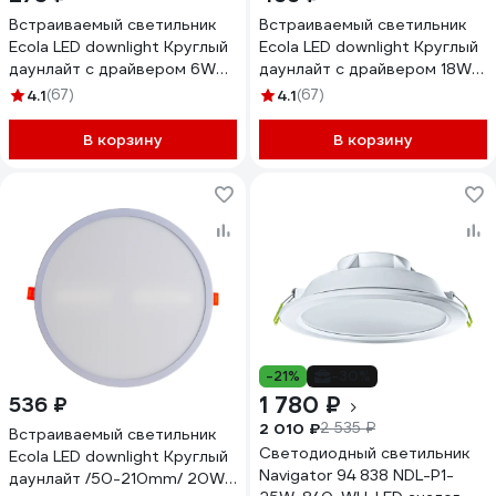
Встраиваемый светильник
Встраиваемый светильник
Ecola LED downlight Круглый
Ecola LED downlight Круглый
даунлайт с драйвером 6W
даунлайт с драйвером 18W
220V 4200K 120x20
220V 4200K 225x20
4.1
(67)
4.1
(67)
DRRV60ELC
DRRV18ELC
В корзину
В корзину
-21%
-30%
1 780 ₽
536 ₽
2 010 ₽
2 535 ₽
Встраиваемый светильник
Светодиодный светильник
Ecola LED downlight Круглый
Navigator 94 838 NDL-P1-
даунлайт /50-210mm/ 20W