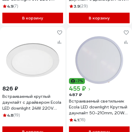
6500K 120x20 DRRD60ELC
220V 4200K 210x32
4.9
(7)
3.9
(29)
DRSV18ELC
В корзину
В корзину
-7%
455 ₽
826 ₽
487 ₽
Встраиваемый круглый
Встраиваемый светильник
даунлайт с драйвером Ecola
Ecola LED downlight Круглый
LED downlight 24W 220V
даунлайт 50-210mm, 20W
6500K 300x20 DRRD24ELC
4.8
(19)
220V 6500K 230x20
4.1
(16)
DARD20ELC
В корзину
В корзину