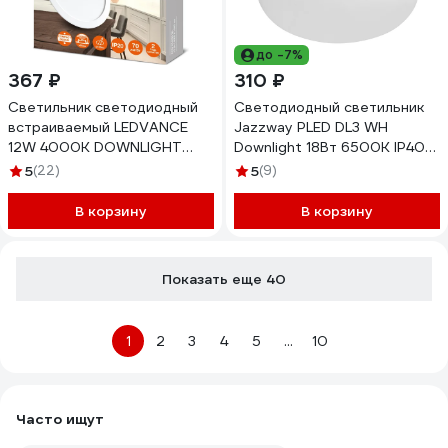
до -7%
367 ₽
310 ₽
Светильник светодиодный
Светодиодный светильник
встраиваемый LEDVANCE
Jazzway PLED DL3 WH
12W 4000K DOWNLIGHT
Downlight 18Вт 6500К IP40
ECO IP20 4607194235520
ДВО встраиваемый
5
(22)
5
(9)
5027756
В корзину
В корзину
Показать еще 40
1
2
3
4
5
...
10
Часто ищут