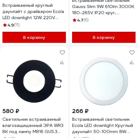
Встраиваемый светильник
Встраиваемый круглый
Gauss Slim 9W 610lm 3000K
даунлайт с драйвером Ecola
180-265V IP20 круг,
LED downlight 12W 220V
939111109
4.7
(6)
6500K 170x20 DRRD12ELC
4.9
(11)
В корзину
В корзину
580 ₽
266 ₽
Светильник встраиваемый
Встраиваемый светильник
влагозащищенный ЭРА WR3
Ecola LED downlight Круглый
BK под лампу MR16 GU5.3
даунлайт 50-100mm 8W
IP44 черный Б0054367
220V 6500K 115x20