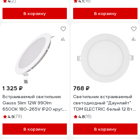
4
(2)
4.1
(16)
DARD80ELC
В корзину
В корзину
1 325 ₽
768 ₽
Встраиваемый светильник
Светильник встраиваемый
Gauss Slim 12W 990lm
светодиодный "Даунлайт"
6500K 180-265V IP20 круг,
TDM ELECTRIC белый 12 Вт
939111312
3000К SQ0329-0012
4.9
(79)
4.8
(16)
В корзину
В корзину