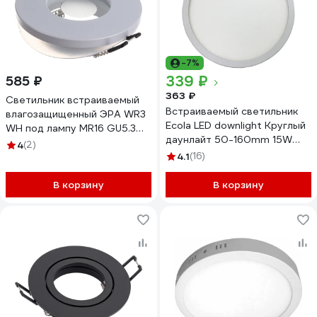
-7%
339 ₽
585 ₽
363 ₽
Светильник встраиваемый
Встраиваемый светильник
влагозащищенный ЭРА WR3
Ecola LED downlight Круглый
WH под лампу MR16 GU5.3
даунлайт 50-160mm 15W
IP44 белый Б0054368
4
(2)
220V 6500K 175x20
4.1
(16)
DARD15ELC
В корзину
В корзину