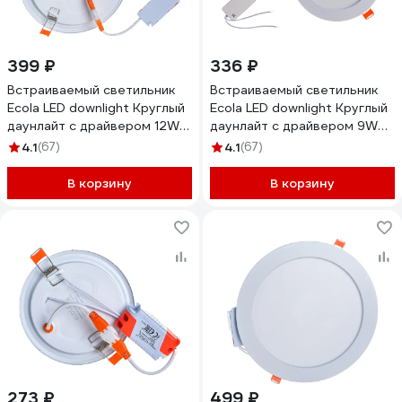
399 ₽
336 ₽
Встраиваемый светильник
Встраиваемый светильник
Ecola LED downlight Круглый
Ecola LED downlight Круглый
даунлайт с драйвером 12W
даунлайт с драйвером 9W
220V 4200K 170x20
220V 4200K 145x20
4.1
(67)
4.1
(67)
DRRV12ELC
DRRV90ELC
В корзину
В корзину
273 ₽
499 ₽