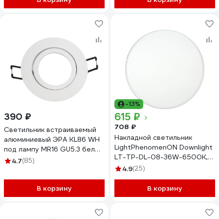
-13%
615 ₽
390 ₽
708 ₽
Светильник встраиваемый
Накладной светильник
алюминиевый ЭРА KL86 WH
LightPhenomenON Downlight
под лампу MR16 GU5.3 белый
LT-TP-DL-08-36W-6500K,
Б0054350
4.7
(85)
круглый, Ф225, LED Е1603-
4.9
(25)
1040
В корзину
В корзину