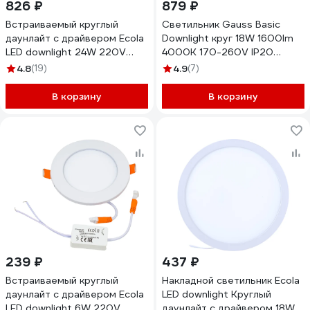
826 ₽
879 ₽
Встраиваемый круглый
Светильник Gauss Basic
даунлайт с драйвером Ecola
Downlight круг 18W 1600lm
LED downlight 24W 220V
4000K 170-260V IP20
4200K 300x20 DRRV24ELC
170x26 белый LED
4.8
(19)
4.9
(7)
9030420218
В корзину
В корзину
239 ₽
437 ₽
Встраиваемый круглый
Накладной светильник Ecola
даунлайт с драйвером Ecola
LED downlight Круглый
LED downlight 6W 220V
даунлайт с драйвером 18W