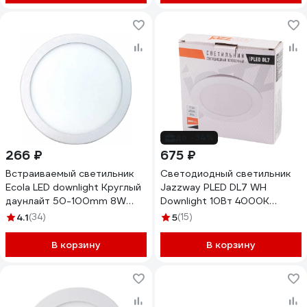
до -34%
266 ₽
675 ₽
Встраиваемый светильник
Светодиодный светильник
Ecola LED downlight Круглый
Jazzway PLED DL7 WH
даунлайт 50-100mm 8W
Downlight 10Вт 4000К
220V 4200K 115x20
120х26мм IP54 ДВО встраив.
4.1
(34)
5
(15)
DARV80ELC
5042520
В корзину
В корзину