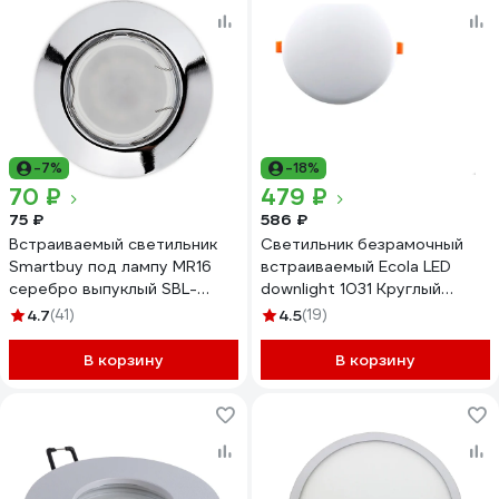
-7%
-18%
70 ₽
479 ₽
75 ₽
586 ₽
Встраиваемый светильник
Светильник безрамочный
Smartbuy под лампу MR16
встраиваемый Ecola LED
серебро выпуклый SBL-
downlight 1031 Круглый
08SL-MR16
даунлайт под любое
4.7
(41)
4.5
(19)
отверстие (55-200mm)
36W 220V 4200K 221x20
В корзину
В корзину
DARV36ELC