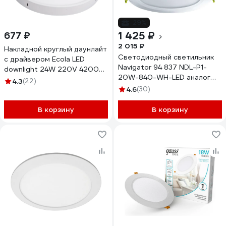
-29%
1 425 ₽
677 ₽
2 015 ₽
Накладной круглый даунлайт
Светодиодный светильник
с драйвером Ecola LED
Navigator 94 837 NDL-P1-
downlight 24W 220V 4200K
20W-840-WH-LED аналог
285x32 DRSV24ELC
4.3
(22)
Downlight КЛЛ 2х18 94837
4.6
(30)
В корзину
В корзину