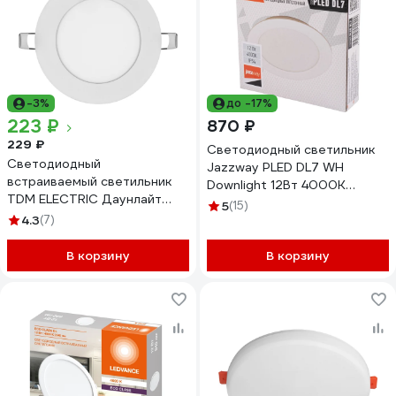
-3%
до -17%
223 ₽
870 ₽
229 ₽
Светодиодный светильник
Светодиодный
Jazzway PLED DL7 WH
встраиваемый светильник
Downlight 12Вт 4000К
TDM ELECTRIC Даунлайт
145х26мм IP54 ДВО встраив.
5
(15)
НАРОДНЫЙ СВО белый 6 Вт
4.3
(7)
5042544
4000К SQ0329-0059
В корзину
В корзину