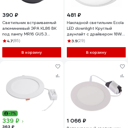
390 ₽
481 ₽
Светильник встраиваемый
Накладной светильник Ecola
алюминиевый ЭРА KL86 BK
LED downlight Круглый
под лампу MR16 GU5.3
даунлайт с драйвером 18W
черный Б0054351
220V 6500K 210x32
4.7
(85)
3.9
(29)
DRSD18ELC
В корзину
В корзину
-7%
339 ₽
1 066 ₽
363 ₽