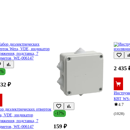
2 435 
2%
632 ₽
Инструме
КВТ WS-
4.7
ор диэлектрических отверток
-17%
(1028)
a, VDE, индикатор
ряжения, подставка, 7
159 ₽
дметов, WE-006147