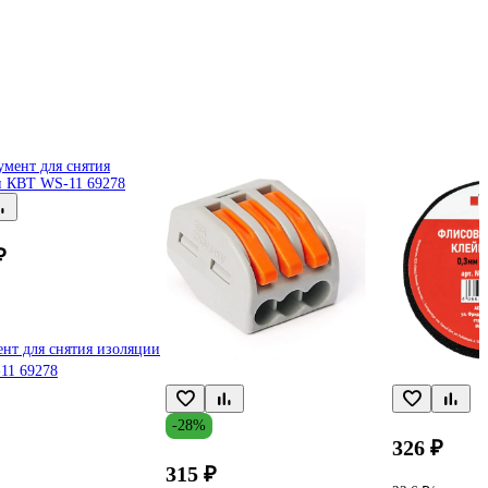
₽
нт для снятия изоляции
11 69278
-28%
326 ₽
315 ₽