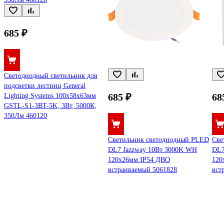
685 ₽
Светодиодный светильник для
подсветки лестниц General
685 ₽
68
Lighting Systems 100х58х63мм
GSTL-S1-3BT-5K, 3Вт, 5000К,
350Лм 460120
Cветильник светодиодный PLED
Cве
DL7 Jazzway 10Вт 3000K WH
DL7
120х26мм IP54 ДВО
120
встраиваемый 5061828
вст