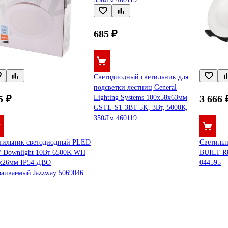
685 ₽
Светодиодный светильник для
подсветки лестниц General
5 ₽
3 666 
Lighting Systems 100х58х63мм
GSTL-S1-3BT-5K, 3Вт, 5000К,
350Лм 460119
тильник светодиодный PLED
Светильн
 Downlight 10Вт 6500K WH
BUILT-R
х26мм IP54 ДВО
044595
раиваемый Jazzway 5069046