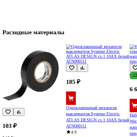
Расходные материалы
-2
185 ₽
6 
Одноклавишный механизм
выключателя Systeme Electric
Наб
ATLAS DESIGN сх.1 10АХ белый
Wer
103 ₽
ATN000111
нап
4.9
пре