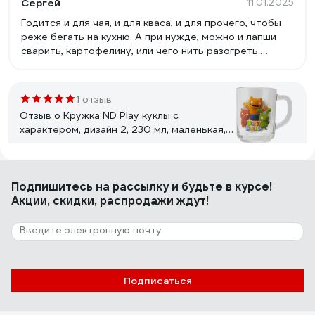
Сергей
11.01.2025
Годится и для чая, и для кваса, и для прочего, чтобы
реже бегать на кухню. А при нужде, можно и лапши
сварить, картофелину, или чего нить разогреть.
Стенки и дно, к слову, вполне толстые.
1 отзыв
Отзыв о Кружка ND Play куклы с
характером, дизайн 2, 230 мл, маленькая,
стекло 285557
Михаил
10.11.2025
Подпишитесь
на рассылку
и будьте в курсе!
++
Акции, скидки, распродажи ждут!
3 отзыва
Отзыв о Кружка керамическая PERFECTO
LINEA 350 мл, LOVELY ANIMALS-1, 30-
Подписаться
063611
Вася
25.06.2025