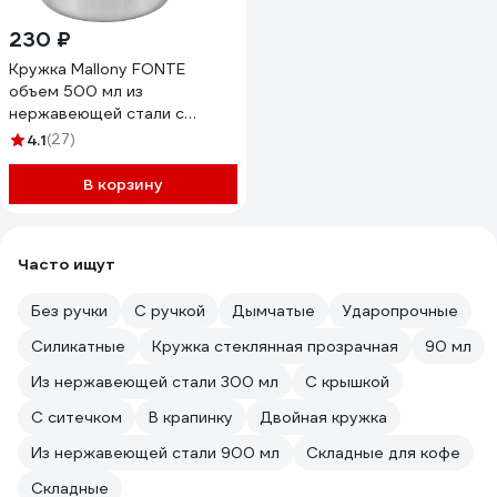
230 ₽
Кружка Mallony FONTE
объем 500 мл из
нержавеющей стали с
загнутыми краями размер
4.1
(27)
9x9 см 00 3057
В корзину
Часто ищут
Без ручки
С ручкой
Дымчатые
Ударопрочные
Силикатные
Кружка стеклянная прозрачная
90 мл
Из нержавеющей стали 300 мл
С крышкой
С ситечком
В крапинку
Двойная кружка
Из нержавеющей стали 900 мл
Складные для кофе
Складные