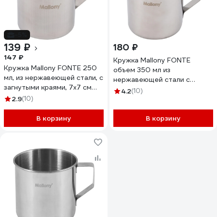
-5%
139 ₽
180 ₽
147 ₽
Кружка Mallony FONTE
Кружка Mallony FONTE 250
объем 350 мл из
мл, из нержавеющей стали, с
нержавеющей стали с
загнутыми краями, 7х7 см
загнутыми краями размер
4.2
(10)
003062
2.9
(10)
8x8 см 003056
В корзину
В корзину