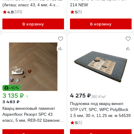
(Акташ; класс 43; 4 мм; 4-х
214 NEW
сторонняя; площадь упаковки
4.8
5
(103)
(5)
2,233 кв.м) 4680427082825
В корзину
В корзину
-10%
3 135 ₽
4 275 ₽
380 ₽/м²
3 483 ₽
Подложка под кварц-винил
Кварц-виниловый ламинат
STP LVT, SPC, WPC PolyBlock
Aspenfloor Резорт SPC 43
1.5 мм, 30 л, 11.25 кв. м 54539
класс, 5 мм, RE8-02 Шамони
5
(1)
4V, 640x128x5мм, 0.3 мм,
1.311 м2, 16 шт.