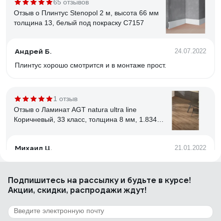
65 отзывов
Отзыв о Плинтус Stenopol 2 м, высота 66 мм
толщина 13, белый под покраску C7157
Андрей Б.
24.07.2022
Плинтус хорошо смотрится и в монтаже прост.
1 отзыв
Отзыв о Ламинат AGT natura ultra line
Коричневый, 33 класс, толщина 8 мм, 1.834
кв.м PRK 504
Михаил Ц.
21.01.2022
Очень качественный ламинат за такие деньги, защёлки
очень тугие и надёжные, покрытие с нижней стороны
Подпишитесь
на рассылку
и будьте в курсе!
досок как будто пластиковое, верхнее приятное на ощупь
Акции, скидки, распродажи ждут!
и взгляд.
1 отзыв