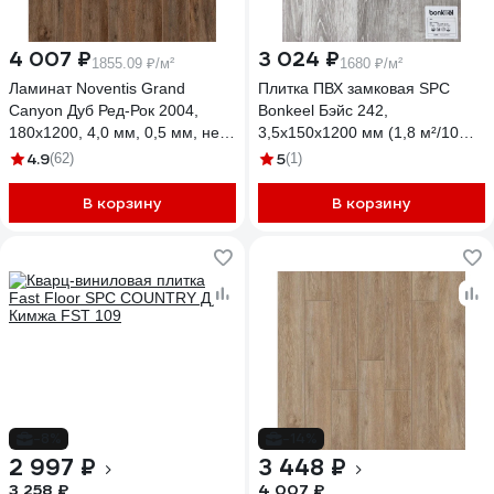
4 007 ₽
3 024 ₽
1855.09 ₽/м²
1680 ₽/м²
Ламинат Noventis Grand
Плитка ПВХ замковая SPC
Сanyon Дуб Ред-Рок 2004,
Bonkeel Бэйс 242,
180x1200, 4,0 мм, 0,5 мм, не в
3,5x150x1200 мм (1,8 м²/10
регистр, 2,16 м, 10 шт.
шт) 644663
4.9
5
(62)
(1)
УП-00049743
В корзину
В корзину
-8%
-14%
2 997 ₽
3 448 ₽
3 258 ₽
4 007 ₽