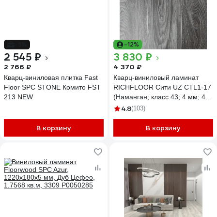
-8%
-12%
2 545 ₽
3 830 ₽
2 766 ₽
4 370 ₽
Кварц-виниловая плитка Fast
Кварц-виниловый ламинат
Floor SPC STONE Комито FST
RICHFLOOR Сити UZ CТL1-17
213 NEW
(Наманган; класс 43; 4 мм; 4-х
сторонняя; площадь упаковки
4.8
(103)
2,233 кв.м) 4680427082887
В корзину
В корзину