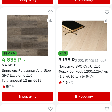
В корзину
В корзину
-12%
-5%
4 835 ₽
3 136 ₽
3 301 ₽
2090.67 ₽/м²
5 466 ₽
Покрытие SPC Стайл Дуб
Виниловый ламинат Alta-Step
Фокси Bonkeel, 1200x125x4мм
SPC Excelente Дуб
(1,5 м²/10 шт) 546474
Платиновый 12 шт 6613
4.8
(27)
5
(20)
В корзину
В корзину