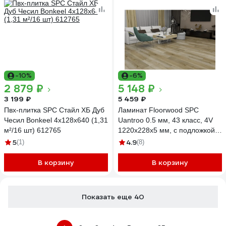
-10%
-6%
2 879 ₽
5 148 ₽
3 199 ₽
5 459 ₽
Пвх-плитка SPC Стайл ХБ Дуб
Ламинат Floorwood SPC
Чесил Bonkeel 4x128x640 (1,31
Uantroo 0.5 мм, 43 класс, 4V
м²/16 шт) 612765
1220x228x5 мм, c подложкой,
Дуб Франк/Frank Oak, 2.23
5
4.9
(1)
(8)
кв.м 6532
В корзину
В корзину
Показать еще 40