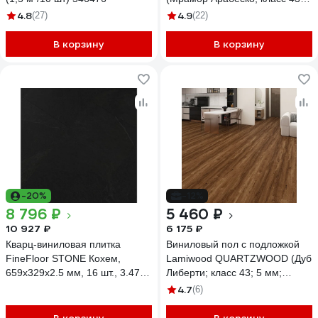
мм, микрофаска; 1,86 кв.м) M-
4.8
4.9
(27)
(22)
03
В корзину
В корзину
-20%
-12%
8 796 ₽
5 460 ₽
10 927 ₽
6 175 ₽
Кварц-виниловая плитка
Виниловый пол с подложкой
FineFloor STONE Кохем,
Lamiwood QUARTZWOOD (Дуб
659х329х2.5 мм, 16 шт., 3.47
Либерти; класс 43; 5 мм;
кв. м FF 1466
микрофаска; площадь
4.7
(6)
упаковки 2,24 кв.м) Q-18