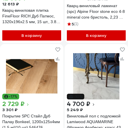
12 613 ₽
Кварц-виниловый ламинат
Кварц-виниловая плитка
(spc) Alpine Floor stone есо 4-8
FineFloor RICH Дуб Патмос,
mineral core бристоль, 2,23 м2
1320х196х2.5 мм, 15 шт., 3.88
ECO 4-8 Mineral Core
5
(1)
кв. м FF 2088
В корзину
В корзину
-17%
-10%
2 729 ₽
4 700 ₽
3 301 ₽
5 249 ₽
Покрытие SPC Стайл Дуб
Виниловый пол с подложкой
Палау Bonkeel, 1200x125x4мм
Lamiwood AQUAMARINE
(1,5 м²/10 шт) 546476
(Мрамор Арабеско; класс 43; 5