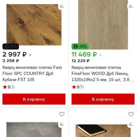
-8%
-6%
2 997 ₽
11 469 ₽
3 258 ₽
12 225 ₽
Кварц-виниловая плитка Fast
Кварц-виниловая плитка
Floor SPC COUNTRY Дуб
FineFloor WOOD Дуб Лиенц,
Кубачи FST 105
1320х196х2.5 мм, 15 шт., 3.88
кв. м FF 1437
5
5
(1)
(5)
В корзину
В корзину