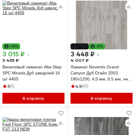
-13%
-14%
-6%
3 015 ₽
3 448 ₽
3 455 ₽
4 007 ₽
Виниловый ламинат Alta-Step
Ламинат Noventis Grand
SPC Mirada Дуб шведский 16
Сanyon Дуб Огайо 2003,
шт 4405
180x1200, 4,0 мм, 0,5 мм, не в
регистр, 2,16 м, 10 шт.
5
4.9
(5)
(62)
УП-00049742
В корзину
В корзину