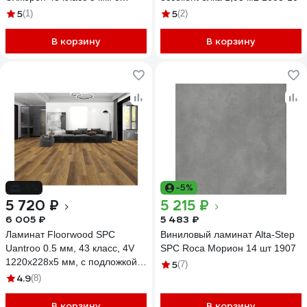
подложкой (2,23 кв.м) 6533
5
5
(1)
(2)
В корзину
В корзину
-5%
-5%
5 720 ₽
5 215 ₽
6 005 ₽
5 483 ₽
Ламинат Floorwood SPC
Виниловый ламинат Alta-Step
Uantroo 0.5 мм, 43 класс, 4V
SPC Roca Морион 14 шт 1907
1220x228x5 мм, c подложкой,
5
(7)
Дуб Томсон/Thomson Oak,
4.9
(8)
2.23 кв.м 8804
В корзину
В корзину