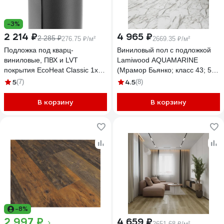
-3%
2 214 ₽
4 965 ₽
2 285 ₽
276.75 ₽/м²
2669.35 ₽/м²
Подложка под кварц-
Виниловый пол с подложкой
виниловые, ПВХ и LVT
Lamiwood AQUAMARINE
покрытия EcoHeat Classic 1x8
(Мрамор Бьянко; класс 43; 5
м 4690642017137
мм, микрофаска; 1,86 кв.м) M-
5
4.5
(7)
(8)
01
В корзину
В корзину
-8%
2 997 ₽
4 659 ₽
2651.68 ₽/м²