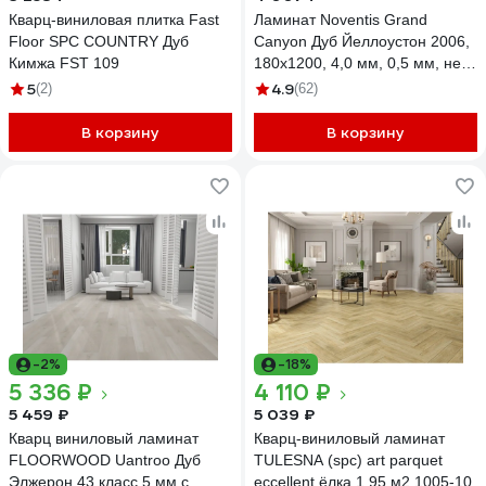
Кварц-виниловая плитка Fast
Ламинат Noventis Grand
Floor SPC COUNTRY Дуб
Сanyon Дуб Йеллоустон 2006,
Кимжа FST 109
180x1200, 4,0 мм, 0,5 мм, не в
регистр, 2,16 м, 10 шт.
5
4.9
(2)
(62)
УП-00049739
В корзину
В корзину
-2%
-18%
5 336 ₽
4 110 ₽
5 459 ₽
5 039 ₽
Кварц виниловый ламинат
Кварц-виниловый ламинат
FLOORWOOD Uantroo Дуб
TULESNA (spc) art parquet
Элжерон 43 класс 5 мм с
eccellent ёлка 1,95 м2 1005-10