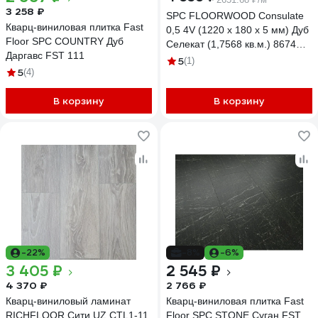
3 258 ₽
SPC FLOORWOOD Consulate
Кварц-виниловая плитка Fast
0,5 4V (1220 х 180 х 5 мм) Дуб
Floor SPC COUNTRY Дуб
Селекат (1,7568 кв.м.) 8674
Даргавс FST 111
Т0039046
5
(1)
5
(4)
В корзину
В корзину
-22%
-8%
-6%
3 405 ₽
2 545 ₽
4 370 ₽
2 766 ₽
Кварц-виниловый ламинат
Кварц-виниловая плитка Fast
RICHFLOOR Сити UZ CТL1-11
Floor SPC STONE Суган FST