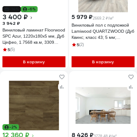
-14%
-6%
3 400 ₽
5 979 ₽
2669.2 ₽/м²
3 942 ₽
Виниловый пол с подложкой
Виниловый ламинат Floorwood
Lamiwood QUARTZWOOD (Дуб
SPC Azur, 1220x180x5 мм, Дуб
Квинс; класс 43; 5 мм;
Цефео, 1.7568 кв.м, 3309
микрофаска; площадь
5
(2)
Р0050285
5
(5)
упаковки 2,24 кв.м) Q-13
В корзину
В корзину
-2%
12 360 ₽
8 426 ₽
3778.48 ₽/м²