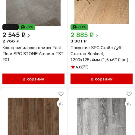
-8%
-6%
-13%
2 545 ₽
2 885 ₽
2 766 ₽
3 301 ₽
Кварц-виниловая плитка Fast
Покрытие SPC Стайл Дуб
Floor SPC STONE Агепста FST
Стоктон Bonkeel,
201
1200x125x4мм (1,5 м²/10 шт)
546475
4.8
(27)
В корзину
В корзину