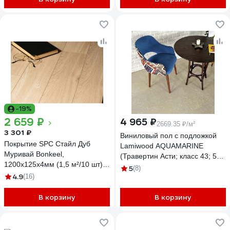
-19%
2 659 ₽
4 965 ₽
2669.35 ₽/м²
3 301 ₽
Виниловый пол с подложкой
Покрытие SPC Стайл Дуб
Lamiwood AQUAMARINE
Муривай Bonkeel,
(Травертин Асти; класс 43; 5
1200x125x4мм (1,5 м²/10 шт)
мм, микрофаска; 1,86 кв.м) M-
5
(8)
546481
4.9
(16)
06
В корзину
В корзину