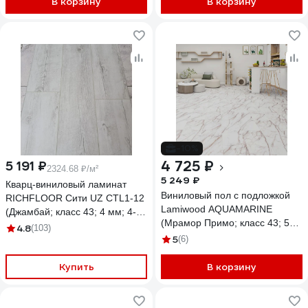
В корзину
В корзину
4680427110634
-10%
4 725 ₽
5 191 ₽
2324.68 ₽/м²
5 249 ₽
Кварц-виниловый ламинат
Виниловый пол с подложкой
RICHFLOOR Сити UZ CТL1-12
Lamiwood AQUAMARINE
(Джамбай; класс 43; 4 мм; 4-х
(Мрамор Примо; класс 43; 5
сторонняя; площадь упаковки
4.8
(103)
мм, микрофаска; 1,86 кв.м) M-
5
2,233 кв.м) 4680427082832
(6)
02
Купить
В корзину