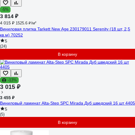
-5%
3 814 ₽
4 015 ₽
1525.6 ₽/м²
Виниловая плитка Tarkett New Age 230179011 Serenity (18 шт, 2,5
кв.м) 70252
5
(24)
В корзину
-13%
3 015 ₽
3 455 ₽
Виниловый ламинат Alta-Step SPC Mirada Дуб шведский 16 шт 4405
5
(5)
В корзину