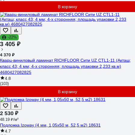
В корзину
-22%
3 405 ₽
4 370 ₽
Кварц-виниловый ламинат RICHFLOOR Сити UZ CТL1-11 (Акташ;
класс 43; 4 мм; 4-х сторонняя; площадь упаковки 2,233 кв.м)
4680427082825
4.8
(103)
В корзину
2 530 ₽
48.19 ₽/м²
Подложка Izoway (4 мм, 1,05x50 м, 52,5 м2) 18631
4.7