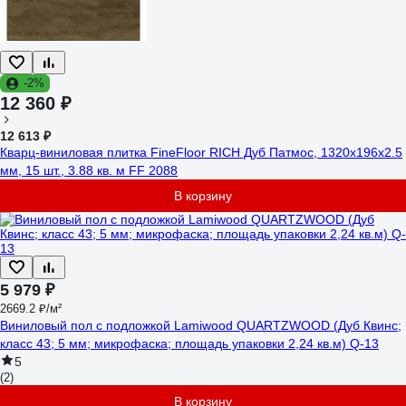
-2%
12 360 ₽
12 613 ₽
Кварц-виниловая плитка FineFloor RICH Дуб Патмос, 1320х196х2.5
мм, 15 шт., 3.88 кв. м FF 2088
В корзину
5 979 ₽
2669.2 ₽/м²
Виниловый пол с подложкой Lamiwood QUARTZWOOD (Дуб Квинс;
класс 43; 5 мм; микрофаска; площадь упаковки 2,24 кв.м) Q-13
5
(2)
В корзину