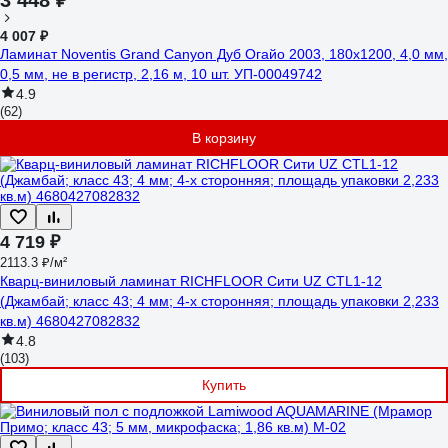
3 448 ₽
4 007 ₽
Ламинат Noventis Grand Сanyon Дуб Огайо 2003, 180x1200, 4,0 мм,
0,5 мм, не в регистр, 2,16 м, 10 шт. УП-00049742
4.9
(62)
В корзину
4 719 ₽
2113.3 ₽/м²
Кварц-виниловый ламинат RICHFLOOR Сити UZ CТL1-12
(Джамбай; класс 43; 4 мм; 4-х сторонняя; площадь упаковки 2,233
кв.м) 4680427082832
4.8
(103)
Купить