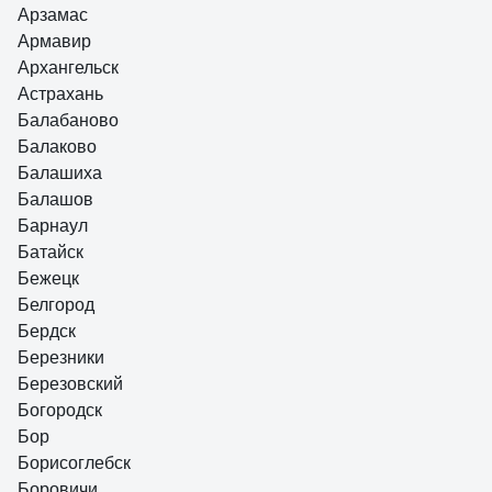
Арзамас
Армавир
Архангельск
Астрахань
Балабаново
Балаково
Балашиха
Балашов
Барнаул
Батайск
Бежецк
Белгород
Бердск
Березники
Березовский
Богородск
Бор
Борисоглебск
Боровичи