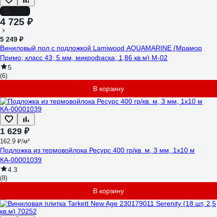
-10%
4 725 ₽
5 249 ₽
Виниловый пол с подложкой Lamiwood AQUAMARINE (Мрамор
Примо; класс 43; 5 мм, микрофаска; 1,86 кв.м) M-02
5
(6)
В корзину
1 629 ₽
162.9 ₽/м²
Подложка из термовойлока Ресурс 400 гр/кв. м, 3 мм, 1х10 м
КА-00001039
4.3
(8)
В корзину