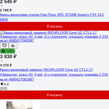
2 545 ₽
2 766 ₽
Кварц-виниловая плитка Fast Floor SPC STONE Комито FST 213
NEW
В корзину
-12%
3 830 ₽
4 370 ₽
Кварц-виниловый ламинат RICHFLOOR Сити UZ CТL1-17
(Наманган; класс 43; 4 мм; 4-х сторонняя; площадь упаковки 2,233
кв.м) 4680427082887
4.8
(103)
В корзину