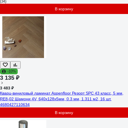
(34)
В корзину
-10%
3 135 ₽
3 483 ₽
Кварц-виниловый ламинат Aspenfloor Резорт SPC 43 класс, 5 мм,
RE8-02 Шамони 4V, 640x128x5мм, 0.3 мм, 1.311 м2, 16 шт.
4680427110634
В корзину