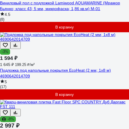
Виниловый пол с подложкой Lamiwood AQUAMARINE (Мрамор
Бьянко; класс 43; 5 мм, микрофаска; 1,86 кв.м) M-01
4.5
(8)
В корзину
-3%
1 594 ₽
1 645 ₽
199.25 ₽/м²
Подложка под напольные покрытия EcoHeat (2 мм; 1x8 м)
4690642014709
5
(17)
В корзину
-8%
2 997 ₽