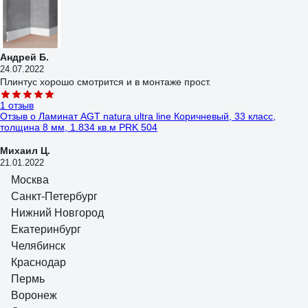
Андрей Б.
24.07.2022
Плинтус хорошо смотрится и в монтаже прост.
1 отзыв
Отзыв о Ламинат AGT natura ultra line Коричневый, 33 класс,
толщина 8 мм, 1.834 кв.м PRK 504
Михаил Ц.
21.01.2022
Очень качественный ламинат за такие деньги, защёлки очень тугие
Москва
и надёжные, покрытие с нижней стороны досок как будто
Санкт-Петербург
пластиковое, верхнее приятное на ощупь и взгляд.
Нижний Новгород
1 отзыв
Екатеринбург
Отзыв о Соединитель для плинтуса DECONIKA (55 мм, 211 Дуб
Челябинск
рустик, 2 шт.) Д-П55-С-Ф2 211 ДУБ РСТ
Краснодар
Пермь
Воронеж