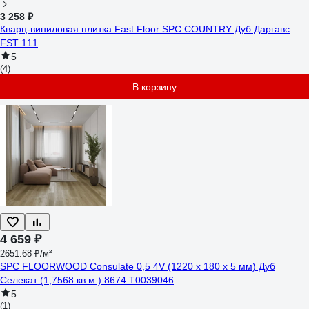
3 258 ₽
Кварц-виниловая плитка Fast Floor SPC COUNTRY Дуб Даргавс
FST 111
5
(4)
В корзину
4 659 ₽
2651.68 ₽/м²
SPC FLOORWOOD Consulate 0,5 4V (1220 х 180 х 5 мм) Дуб
Селекат (1,7568 кв.м.) 8674 Т0039046
5
(1)