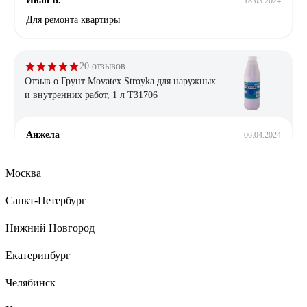
Иван Б.
18.03.2024
Для ремонта квартиры
20 отзывов
Отзыв о Грунт Movatex Stroyka для наружных
и внутренних работ, 1 л Т31706
Анжела
06.04.2024
Отлично создает поверхность под покраску акриловой
водоимульсионкой и под поклейку виниловых обоев на
Москва
бетоне и дереве, годиться для реставрационных работ на
старой побелке на потолке. Так же этой грунтовкой
Санкт-Петербург
покрывала поверхность окрашенную давно масляной
краской и красила акриловой краской.
Нижний Новгород
Екатеринбург
31 отзыв
Челябинск
Отзыв о Грунтовка под обои Farbitex PROF
акриловая, укрывающая, белая, 12 кг