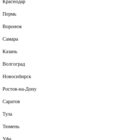
Краснодар
4300012075
Пермь
Юрий
18.02.2025
Хорошая, действительно укрывающая, кипельно белая
Воронеж
грунтовка. То что нужно когда нужно скрыть разную
пятнистость стен. Немного густоватая консистенция.
Самара
Добавил 0,5 воды на 12 кг. Наносил валиком... Хватило на
комнату 16 м. и прихожую 7 м. Рекомендую.
Казань
Волгоград
Новосибирск
Ростов-на-Дону
Саратов
Тула
Тюмень
Уфа