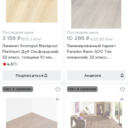
Последняя цена
Последняя цена
3 158 ₽
10 286 ₽
1875.3 ₽/м²
4125.95 ₽/м²
Ламинат Kronopol Blackpool
Ламинированный паркет
Platinium Дуб Оксфордский,
Parador Basic 400 Тик
32 класс, толщина 10 мм,
океанский, 32 класс,
1.684 кв.м 239991
толщина 8 мм, 2.493 кв.м.
4.3
(6)
1426506
Подписаться
Аналоги
Нет в наличии
Нет в наличии