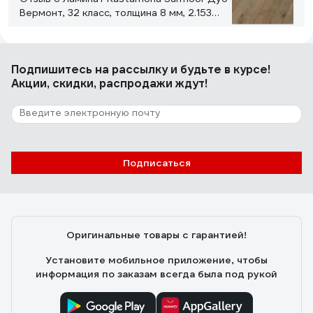
Вермонт, 32 класс, толщина 8 мм, 2.153
кв.м 40 Дуб Вермонт
Азамат Х.
12.08.2023
Подпишитесь
на рассылку
и будьте в курсе!
Низкая цена Влагостойкий. Красивая фактура дерева
Акции, скидки, распродажи ждут!
Реалистичный рисунок
11 отзывов
Отзыв о Ламинат Kronopol Senso Aurum
Подписаться
Дуб Латино, 33 класс, толщина 10 мм, 1.316
кв.м 126736
яна ч.
30.06.2021
красивый
Оригинальные товары с гарантией!
Установите мобильное приложение, чтобы
информация по заказам всегда была под рукой