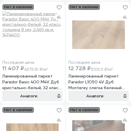
Нет в наличии
Нет в наличии
Последняя цена
Последняя цена
11 407 ₽
12 728 ₽
4575.61 ₽/м²
5105.5 ₽/м²
Ламинированный паркет
Ламинированный паркет
Parador Basic 400 M4V Дуб
Parador L1050 4V Дуб
кристально-белый, 32 класс,
Monterey слегка беленый
толщина 8 мм, 2.493 кв.м.
(2,493 кв.м.) 1517684
Аналоги
Аналоги
1474400
Нет в наличии
Нет в наличии