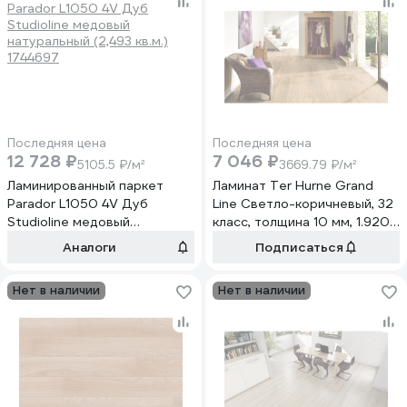
Последняя цена
Последняя цена
12 728 ₽
7 046 ₽
5105.5 ₽/м²
3669.79 ₽/м²
Ламинированный паркет
Ламинат Ter Hurne Grand
Parador L1050 4V Дуб
Line Светло-коричневый, 32
Studioline медовый
класс, толщина 10 мм, 1.920
натуральный (2,493 кв.м.)
кв.м 1101021577
Аналоги
Подписаться
1744697
Нет в наличии
Нет в наличии