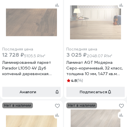
Последняя цена
Последняя цена
12 728 ₽
3 025 ₽
5105.5 ₽/м²
2048.07 ₽/м²
Ламинированный паркет
Ламинат AGT Модерна
Parador L1050 4V Дуб
Серо-коричневый, 32 класс,
копченый деревенская
толщина 10 мм, 1.477 кв.м
половица (2,493 кв.м.)
PRK604
4.8
(14)
1475603
Аналоги
Подписаться
Нет в наличии
Нет в наличии