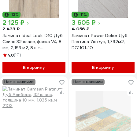
-13%
-11%
2 125 ₽
3 605 ₽
2 433 ₽
4 056 ₽
Ламинат Ideal Look ID10 Дуб
Ламинат Power Dekor Дуб
Скилл 32 класс, фаска V4, 8
Платина 7шт/уп, 1,792м2,
мм, 2,153 м2, 8 шт.
DC1101-10
УП-00050795
4.8
(10)
В корзину
В корзину
Нет в наличии
Нет в наличии