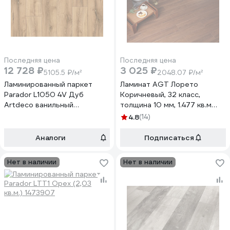
Последняя цена
Последняя цена
12 728 ₽
3 025 ₽
5105.5 ₽/м²
2048.07 ₽/м²
Ламинированный паркет
Ламинат AGT Лорето
Parador L1050 4V Дуб
Коричневый, 32 класс,
Artdeco ванильный
толщина 10 мм, 1.477 кв.м
структура рустик (2,493
PRK605
4.8
(14)
кв.м.) 1517686
Аналоги
Подписаться
Нет в наличии
Нет в наличии