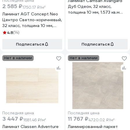
Последняя цена
Ламинат Camsan Avangard
2 585 ₽
Дуб Одеон, 32 класс,
1750.17 ₽/м²
толщина 10 мм, 1.573 кв.м
Ламинат AGT Concept Neo
4520П
Центро Светло-коричневый,
32 класс, толщина 10 мм,
фаска 4-х сторон, 1.477 кв. м
4.8
(14)
PRK601
Подписаться
Подписаться
Нет в наличии
Нет в наличии
Последняя цена
Последняя цена
3 447 ₽
11 767 ₽
1681.46 ₽/м²
4720.02 ₽/м²
Ламинат Classen Adventure
Ламинированный паркет