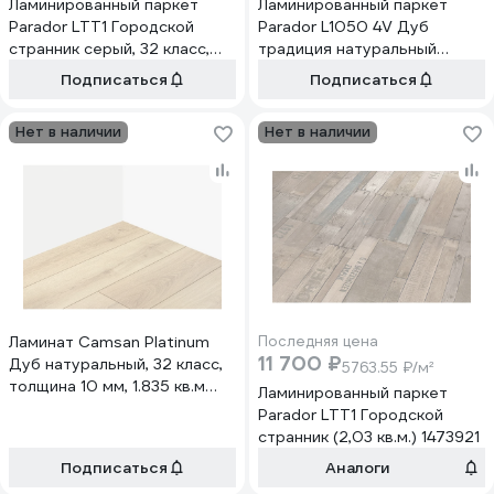
Ламинированный паркет
Ламинированный паркет
Parador LTT1 Городской
Parador L1050 4V Дуб
странник серый, 32 класс,
традиция натуральный
толщина 8 мм, 2.03 кв.м.
(2,493 кв.м.) 1601449
Подписаться
Подписаться
1601429
Нет в наличии
Нет в наличии
Ламинат Camsan Platinum
Последняя цена
11 700 ₽
Дуб натуральный, 32 класс,
5763.55 ₽/м²
толщина 10 мм, 1.835 кв.м
Ламинированный паркет
625
Parador LTT1 Городской
странник (2,03 кв.м.) 1473921
Подписаться
Аналоги