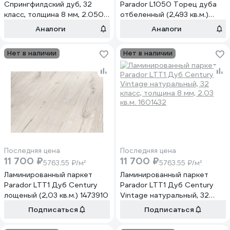
Спрингфилдский дуб, 32
Parador L1050 Торец дуба
класс, толщина 8 мм, 2.050
отбеленный (2,493 кв.м.)
кв.м 129860
1475582
Аналоги
Аналоги
Нет в наличии
Нет в наличии
Последняя цена
Последняя цена
11 700 ₽
11 700 ₽
5763.55 ₽/м²
5763.55 ₽/м²
Ламинированный паркет
Ламинированный паркет
Parador LTT1 Дуб Century
Parador LTT1 Дуб Century
лощеный (2,03 кв.м.) 1473910
Vintage натуральный, 32
класс, толщина 8 мм, 2.03
Подписаться
Подписаться
кв.м. 1601432