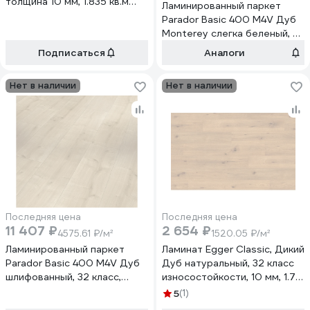
толщина 10 мм, 1.835 кв.м
Ламинированный паркет
2105
Parador Basic 400 M4V Дуб
Monterey слегка беленый, 32
класс, толщина 8 мм, 2.493
Подписаться
Аналоги
кв.м. 1744350
Нет в наличии
Нет в наличии
Последняя цена
Последняя цена
11 407 ₽
2 654 ₽
4575.61 ₽/м²
1520.05 ₽/м²
Ламинированный паркет
Ламинат Egger Classic, Дикий
Parador Basic 400 M4V Дуб
Дуб натуральный, 32 класс
шлифованный, 32 класс,
износостойкости, 10 мм, 1.74
толщина 8 мм, 2.493 кв.м.
кв.м в упаковке,
5
(1)
1426542
влагостойкий, фаска, Россия