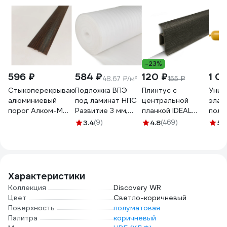
-23%
596 ₽
584 ₽
120 ₽
1 0
48.67 ₽/м²
155 ₽
Стыкоперекрывающий
Подложка ВПЭ
Плинтус с
Унив
алюминиевый
под ламинат НПС
центральной
элас
порог Алком-М
Развитие 3 мм,
планкой IDEAL
поли
ПД 07.1
S=12 кв. м
Классик 55 мм, 2.2
герм
3.4
(9)
4.8
(469)
5
(
одноуровневый
4620018380541
м, 303 венге
кори
стык, 38x4.4 мм,
темный К-П55п
Flex-
900 мм, мербау
303 ВНГ ТЕМ
PU 6
ПД07.1-0037
Характеристики
Коллекция
Discovery WR
Цвет
Светло-коричневый
Поверхность
полуматовая
Палитра
коричневый