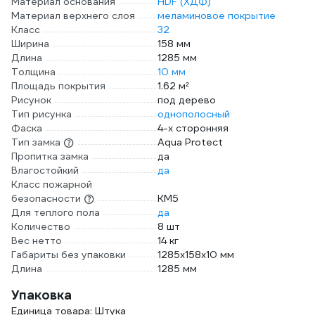
Материал основания
HDF (ХДФ)
Материал верхнего слоя
меламиновое покрытие
Класс
32
Ширина
158 мм
Длина
1285 мм
Толщина
10 мм
Площадь покрытия
1.62 м²
Рисунок
под дерево
Тип рисунка
однополосный
Фаска
4-х сторонняя
Тип замка
Aqua Protect
Пропитка замка
да
Влагостойкий
да
Класс пожарной
безопасности
КМ5
Для теплого пола
да
Количество
8 шт
Вес нетто
14 кг
Габариты без упаковки
1285х158х10 мм
Длина
1285 мм
Упаковка
Единица товара: Штука