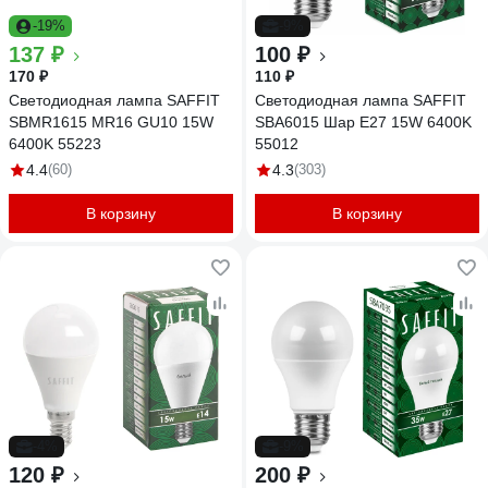
-19%
-9%
137 ₽
100 ₽
170 ₽
110 ₽
Светодиодная лампа SAFFIT
Светодиодная лампа SAFFIT
SBMR1615 MR16 GU10 15W
SBA6015 Шар E27 15W 6400K
6400K 55223
55012
4.4
(60)
4.3
(303)
В корзину
В корзину
-4%
-9%
120 ₽
200 ₽