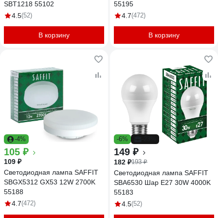
SBT1218 55102
55195
4.5
(52)
4.7
(472)
В корзину
В корзину
-4%
-6%
-23%
105 ₽
149 ₽
109 ₽
182 ₽
193 ₽
Светодиодная лампа SAFFIT
Светодиодная лампа SAFFIT
SBGX5312 GX53 12W 2700K
SBA6530 Шар E27 30W 4000K
55188
55183
4.7
(472)
4.5
(52)