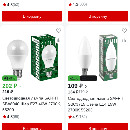
4.3
(303)
4.5
(52)
В корзину
В корзину
-8%
-21%
-36%
202 ₽
109 ₽
219 ₽
134 ₽
170 ₽
Светодиодная лампа SAFFIT
Светодиодная лампа SAFFIT
SBA8040 Шар E27 40W 2700K,
SBC3715 Свеча E14 15W
55200
2700K 55203
4.3
(98)
4.5
(152)
В корзину
В корзину