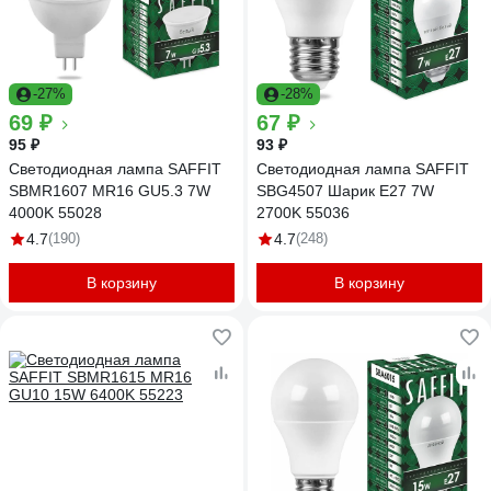
-27%
-28%
69 ₽
67 ₽
95 ₽
93 ₽
Светодиодная лампа SAFFIT
Светодиодная лампа SAFFIT
SBMR1607 MR16 GU5.3 7W
SBG4507 Шарик E27 7W
4000K 55028
2700K 55036
4.7
(190)
4.7
(248)
В корзину
В корзину