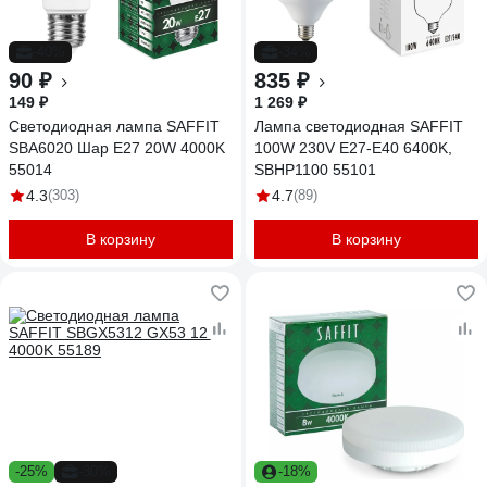
-40%
-34%
90 ₽
835 ₽
149 ₽
1 269 ₽
Светодиодная лампа SAFFIT
Лампа светодиодная SAFFIT
SBA6020 Шар E27 20W 4000K
100W 230V Е27-E40 6400K,
55014
SBHP1100 55101
4.3
(303)
4.7
(89)
В корзину
В корзину
-25%
-30%
-18%