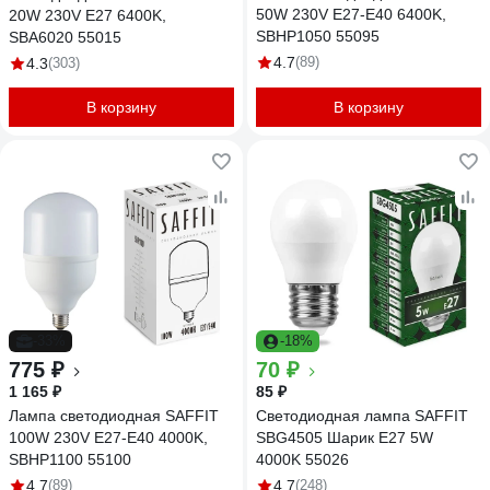
50W 230V E27-E40 6400K,
20W 230V E27 6400K,
SBHP1050 55095
SBA6020 55015
4.7
(89)
4.3
(303)
В корзину
В корзину
-33%
-18%
775 ₽
70 ₽
1 165 ₽
85 ₽
Лампа светодиодная SAFFIT
Светодиодная лампа SAFFIT
100W 230V E27-E40 4000K,
SBG4505 Шарик E27 5W
SBHP1100 55100
4000K 55026
4.7
(89)
4.7
(248)