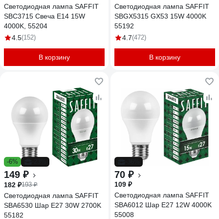
Светодиодная лампа SAFFIT
Светодиодная лампа SAFFIT
SBC3715 Свеча E14 15W
SBGX5315 GX53 15W 4000K
4000K, 55204
55192
4.5
(152)
4.7
(472)
В корзину
В корзину
-6%
-23%
-36%
149 ₽
70 ₽
109 ₽
182 ₽
193 ₽
Светодиодная лампа SAFFIT
Светодиодная лампа SAFFIT
SBA6012 Шар E27 12W 4000K
SBA6530 Шар E27 30W 2700K
55008
55182