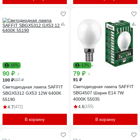
-16%
-13%
90 ₽
79 ₽
91 ₽
100 ₽
107 ₽
Светодиодная лампа SAFFIT
Светодиодная лампа SAFFIT
SBG4507 Шарик E14 7W
SBGX5312 GX53 12W 6400K
4000K 55035
55190
4.6
(155)
4.7
(472)
В корзину
В корзину