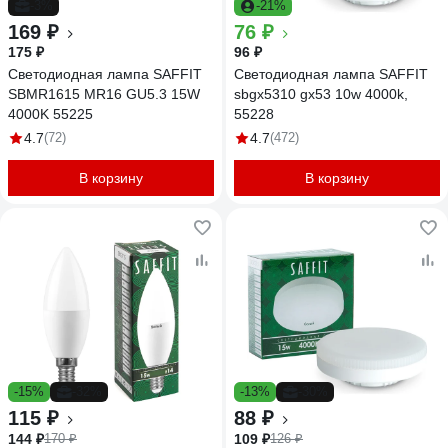
-3%
-21%
169 ₽
76 ₽
175 ₽
96 ₽
Светодиодная лампа SAFFIT
Светодиодная лампа SAFFIT
SBMR1615 MR16 GU5.3 15W
sbgx5310 gx53 10w 4000k,
4000K 55225
55228
4.7
(72)
4.7
(472)
В корзину
В корзину
-15%
-32%
-13%
-30%
115 ₽
88 ₽
144 ₽
109 ₽
170 ₽
126 ₽