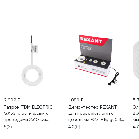
2 992 ₽
1 889 ₽
5 
Патрон TDM ELECTRIC
Демо-тестер REXANT
Эл
GX53 пластиковый с
для проверки ламп с
ВЭ
проводами 2х10 см
цоколями Е27, Е14, gu5.3,
мм
SQ0335-0100
gx53 604-801
VE
5
(3)
4.2
(6)
4.7