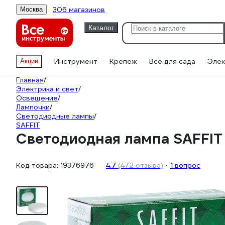
306 магазинов
Москва
Каталог
Инструмент
Крепеж
Всё для сада
Элек
Акции
Главная
/
Электрика и свет
/
Освещение
/
Лампочки
/
Светодиодные лампы
/
SAFFIT
Светодиодная лампа SAFFI
Код товара:
19376976
4.7
(472 отзыва)
1 вопрос