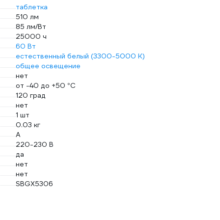
таблетка
510 лм
85 лм/Вт
25000 ч
60 Вт
естественный белый (3300-5000 К)
общее освещение
нет
от -40 до +50 °С
120 град
нет
1 шт
0.03 кг
A
220-230 В
да
нет
нет
SBGX5306