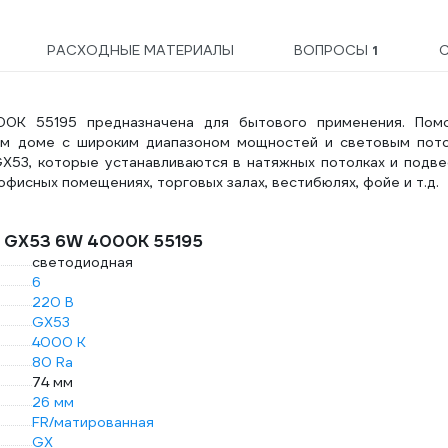
РАСХОДНЫЕ МАТЕРИАЛЫ
ВОПРОСЫ
1
0K 55195 предназначена для бытового применения. Пом
м доме с широким диапазоном мощностей и световым пото
X53, которые устанавливаются в натяжных потолках и подве
офисных помещениях, торговых залах, вестибюлях, фойе и т.д.
6 GX53 6W 4000K 55195
светодиодная
6
220 В
GX53
4000 К
80 Ra
74 мм
26 мм
FR/матированная
GX