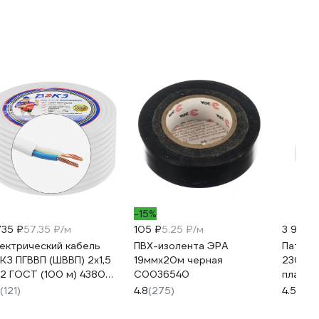
-15%
735 ₽
57.35 ₽/м
105 ₽
5.25 ₽/м
3 952 
ектрический кабель
ПВХ-изолента ЭРА
Патрон
КЗ ПГВВП (ШВВП) 2x1,5
19ммх20м черная
230V, 
2 ГОСТ (100 м) 43805
C0036540
пластик
KZ00037
белый,
(121)
4.8
(275)
4.5
(24)
LH50, 5