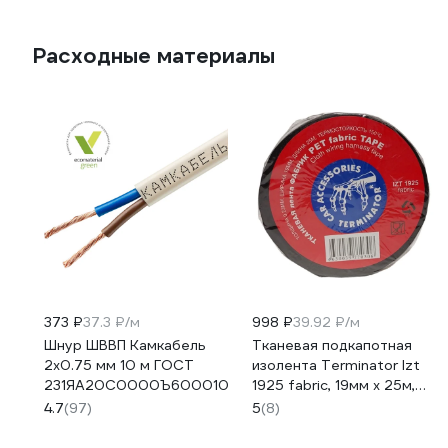
Расходные материалы
373 ₽
37.3 ₽/м
998 ₽
39.92 ₽/м
Шнур ШВВП Камкабель
Тканевая подкапотная
2x0.75 мм 10 м ГОСТ
изолента Terminator Izt
231ЯA20C0000Ъ600010М
1925 fabric, 19мм х 25м,
толщина 0,25мм
4.7
(97)
5
(8)
2000832