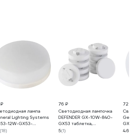
 ₽
76 ₽
72 ₽
етодиодная лампа
Светодиодная лампочка
Светод
neral Lighting Systems
DEFENDER GX-10W-840-
General
53-12W-GX53-
GX53 таблетка,
GX53-
ссеиватель купол
нейтральный белый, 1 шт.
рассеи
(18)
5
(1)
4.6
(66)
0359
95415
66033