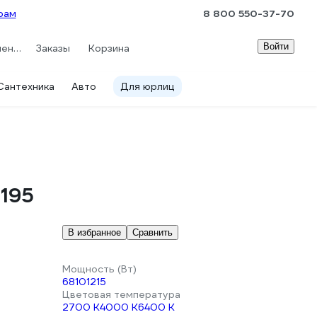
рам
8 800 550-37-70
Войти
Сравнение
Заказы
Корзина
Сантехника
Авто
Для юрлиц
195
В избранное
Сравнить
Мощность (Вт)
6
8
10
12
15
Цветовая температура
2700 К
4000 К
6400 К