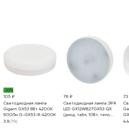
-33%
105 ₽
76 ₽
73
Светодиодная лампа
Светодиодная лампа ЭРА
Св
Gigant GX53 8Вт 4200K
LED GX12W827GX53 QX
Ge
600Лм G-GX53-8-4200K
(диод, табл, 10Вт, тепл,
GX
GX53) Б0048334
ра
3.9
(79)
4.4
66