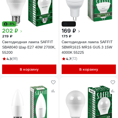
-8%
-3%
202 ₽
169 ₽
219 ₽
175 ₽
Светодиодная лампа SAFFIT
Светодиодная лампа SAFFIT
SBA8040 Шар E27 40W 2700K,
SBMR1615 MR16 GU5.3 15W
55200
4000K 55225
4.3
4.7
(98)
(72)
В корзину
В корзину