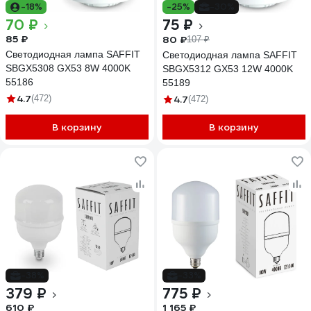
-18%
-25%
-30%
70 ₽
75 ₽
85 ₽
80 ₽
107 ₽
Светодиодная лампа SAFFIT
Светодиодная лампа SAFFIT
SBGX5308 GX53 8W 4000K
SBGX5312 GX53 12W 4000K
55186
55189
4.7
(472)
4.7
(472)
В корзину
В корзину
-38%
-33%
379 ₽
775 ₽
610 ₽
1 165 ₽