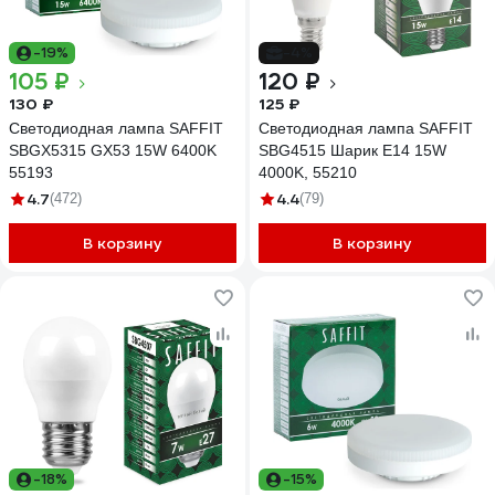
-19%
-4%
105 ₽
120 ₽
130 ₽
125 ₽
Светодиодная лампа SAFFIT
Светодиодная лампа SAFFIT
SBGX5315 GX53 15W 6400K
SBG4515 Шарик E14 15W
55193
4000K, 55210
4.7
4.4
(472)
(79)
В корзину
В корзину
-18%
-15%