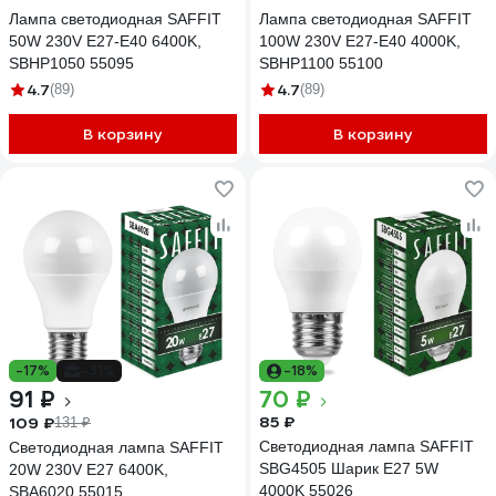
Лампа светодиодная SAFFIT
Лампа светодиодная SAFFIT
50W 230V E27-E40 6400K,
100W 230V E27-E40 4000K,
SBHP1050 55095
SBHP1100 55100
4.7
4.7
(89)
(89)
В корзину
В корзину
-17%
-31%
-18%
91 ₽
70 ₽
85 ₽
109 ₽
131 ₽
Светодиодная лампа SAFFIT
Светодиодная лампа SAFFIT
SBG4505 Шарик E27 5W
20W 230V E27 6400K,
4000K 55026
SBA6020 55015