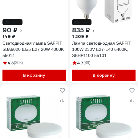
-40%
-34%
90 ₽
835 ₽
149 ₽
1 269 ₽
Светодиодная лампа SAFFIT
Лампа светодиодная SAFFIT
SBA6020 Шар E27 20W 4000K
100W 230V Е27-E40 6400K,
55014
SBHP1100 55101
4.3
4.7
(303)
(89)
В корзину
В корзину