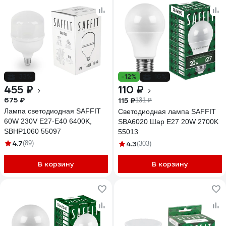
-33%
-12%
-16%
455 ₽
110 ₽
675 ₽
115 ₽
131 ₽
Лампа светодиодная SAFFIT
Светодиодная лампа SAFFIT
60W 230V E27-E40 6400K,
SBA6020 Шар E27 20W 2700K
SBHP1060 55097
55013
4.7
(89)
4.3
(303)
В корзину
В корзину