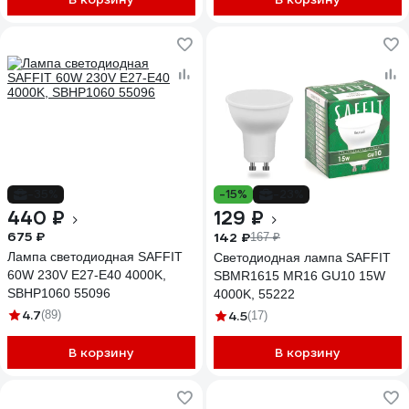
-35%
-15%
-23%
440 ₽
129 ₽
675 ₽
142 ₽
167 ₽
Лампа светодиодная SAFFIT
Светодиодная лампа SAFFIT
60W 230V E27-E40 4000K,
SBMR1615 MR16 GU10 15W
SBHP1060 55096
4000K, 55222
4.7
(89)
4.5
(17)
В корзину
В корзину