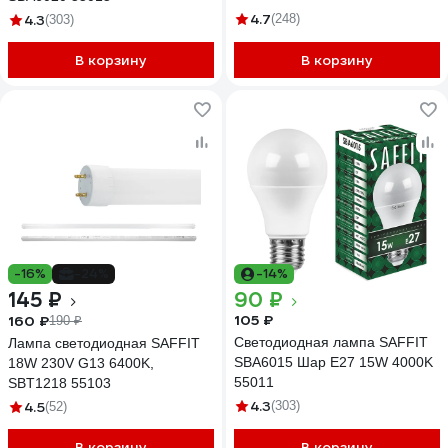
4.7
4.3
(248)
(303)
В корзину
В корзину
-16%
-24%
-14%
145 ₽
90 ₽
105 ₽
160 ₽
190 ₽
Светодиодная лампа SAFFIT
Лампа светодиодная SAFFIT
SBA6015 Шар E27 15W 4000K
18W 230V G13 6400K,
55011
SBT1218 55103
4.3
4.5
(303)
(52)
В корзину
В корзину