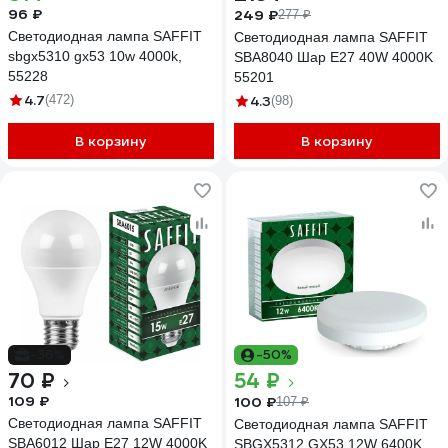
96 ₽
249 ₽
277 ₽
Светодиодная лампа SAFFIT
Светодиодная лампа SAFFIT
sbgx5310 gx53 10w 4000k,
SBA8040 Шар E27 40W 4000K
55228
55201
4.7
(472)
4.3
(98)
В корзину
В корзину
-36%
-50%
70 ₽
54 ₽
109 ₽
100 ₽
107 ₽
Светодиодная лампа SAFFIT
Светодиодная лампа SAFFIT
SBA6012 Шар E27 12W 4000K
SBGX5312 GX53 12W 6400K