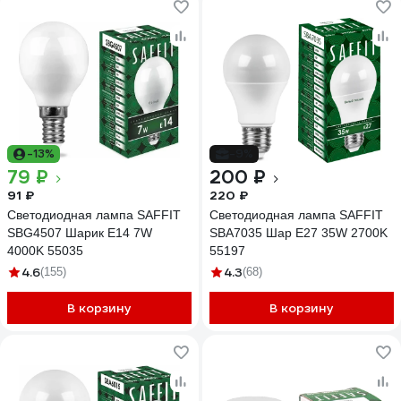
-13%
-9%
79 ₽
200 ₽
91 ₽
220 ₽
Светодиодная лампа SAFFIT
Светодиодная лампа SAFFIT
SBG4507 Шарик E14 7W
SBA7035 Шар E27 35W 2700K
4000K 55035
55197
4.6
4.3
(155)
(68)
В корзину
В корзину