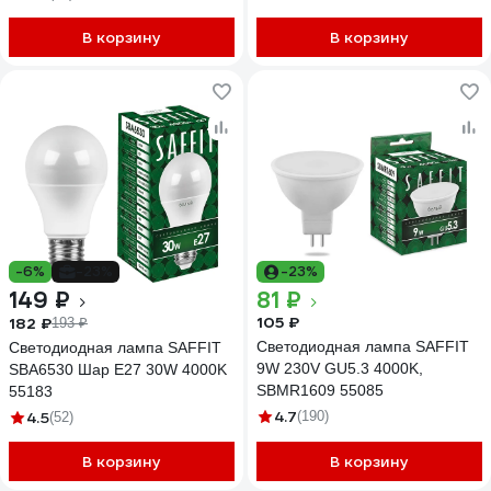
В корзину
В корзину
-6%
-23%
-23%
149 ₽
81 ₽
105 ₽
182 ₽
193 ₽
Светодиодная лампа SAFFIT
Светодиодная лампа SAFFIT
9W 230V GU5.3 4000K,
SBA6530 Шар E27 30W 4000K
SBMR1609 55085
55183
4.7
4.5
(190)
(52)
В корзину
В корзину