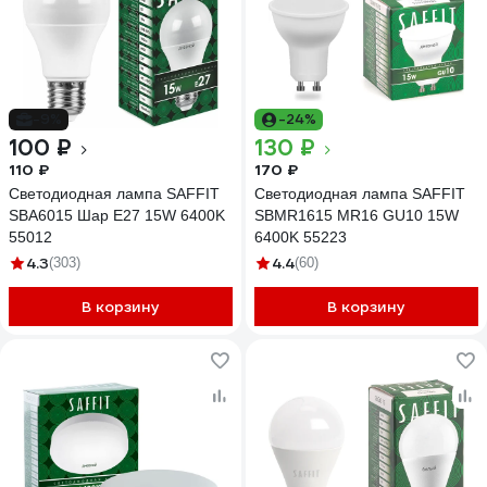
-9%
-24%
100 ₽
130 ₽
110 ₽
170 ₽
Светодиодная лампа SAFFIT
Светодиодная лампа SAFFIT
SBA6015 Шар E27 15W 6400K
SBMR1615 MR16 GU10 15W
55012
6400K 55223
4.3
4.4
(303)
(60)
В корзину
В корзину