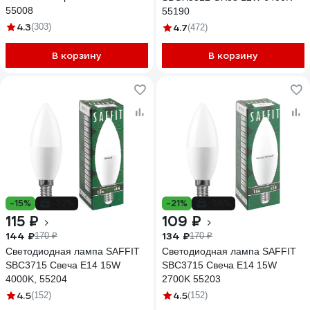
55008
55190
4.3
(303)
4.7
(472)
В корзину
В корзину
-15%
-32%
-21%
-36%
115 ₽
109 ₽
144 ₽
134 ₽
170 ₽
170 ₽
Светодиодная лампа SAFFIT
Светодиодная лампа SAFFIT
SBC3715 Свеча E14 15W
SBC3715 Свеча E14 15W
4000K, 55204
2700K 55203
4.5
4.5
(152)
(152)