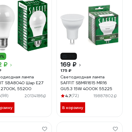
8%
-3%
2 ₽
169 ₽
₽
175 ₽
одиодная лампа
Светодиодная лампа
IT SBA8040 Шар E27
SAFFIT SBMR1615 MR16
 2700K, 55200
GU5.3 15W 4000K 55225
3
(98)
4.7
(72)
20134186
19887802
орзину
В корзину