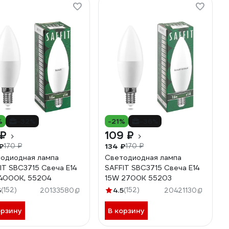
%
-32%
-21%
-36%
 ₽
109 ₽
₽
134 ₽
170 ₽
170 ₽
одиодная лампа
Светодиодная лампа
IT SBC3715 Свеча E14
SAFFIT SBC3715 Свеча E14
4000K, 55204
15W 2700K 55203
5
(152)
4.5
(152)
20133580
20421130
орзину
В корзину