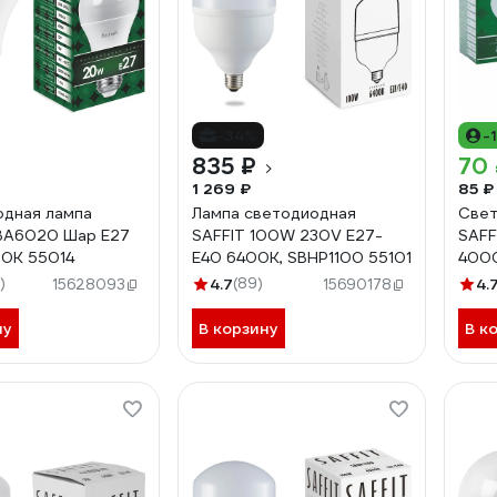
-34%
-
835 ₽
70
1 269 ₽
85 ₽
дная лампа
Лампа светодиодная
Свет
BA6020 Шар E27
SAFFIT 100W 230V Е27-
SAFF
0K 55014
E40 6400K, SBHP1100 55101
4000
)
4.7
(89)
4.
15628093
15690178
ну
В корзину
В к