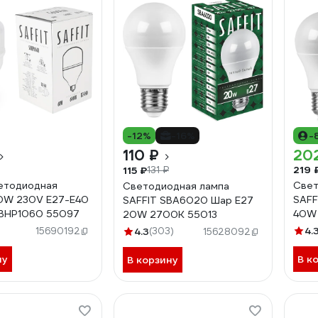
-12%
-16%
-
110 ₽
20
219 
115 ₽
131 ₽
етодиодная
Свет
Светодиодная лампа
0W 230V E27-E40
SAFF
SAFFIT SBA6020 Шар E27
SBHP1060 55097
40W
20W 2700K 55013
4.
15690192
4.3
(303)
15628092
ну
В к
В корзину