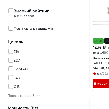
Высокий рейтинг
4 и 5 звезд
Только с отзывами
-16%
Цоколь
145 ₽
E14
160 ₽
190
Лампа св
E27
SAFFIT 1
6400K, S
E27/E40
4.5
(52)
E40
В корзи
G13
Показать еще 3
Мощность (Вт)