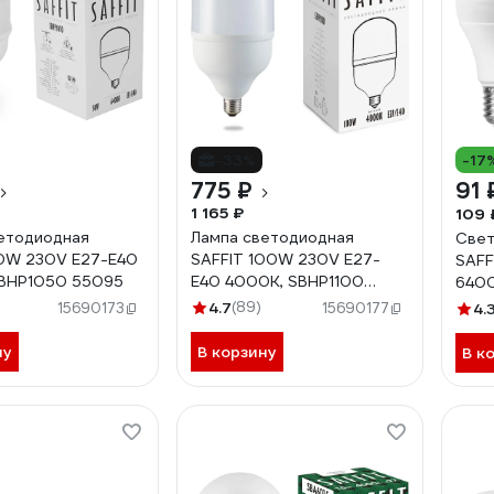
-33%
-17
775 ₽
91 
1 165 ₽
109 
етодиодная
Лампа светодиодная
Свет
0W 230V E27-E40
SAFFIT 100W 230V E27-
SAFF
SBHP1050 55095
E40 4000K, SBHP1100
6400
55100
4.7
(89)
15690173
15690177
4.
ну
В корзину
В к