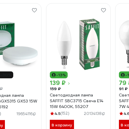
-30%
-13%
-
139 ₽
79 
159 ₽
91 ₽
 ₽
Светодиодная лампа
Свет
дная лампа
SAFFIT SBC3715 Свеча E14
SAFF
BGX5315 GX53 15W
15W 6400K, 55207
7W 
5192
4.5
(152)
4.
)
20134138
19654116
В корзину
В к
ну