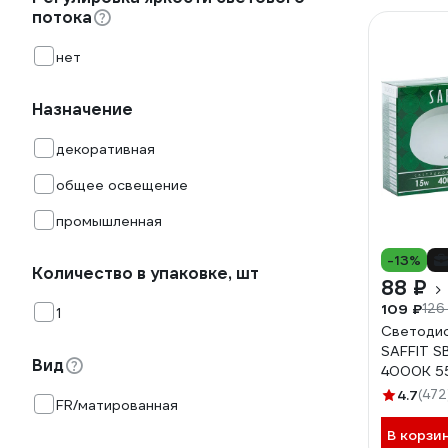
потока
нет
Назначение
декоративная
общее освещение
промышленная
-13%
Количество в упаковке, шт
88 ₽
109 ₽
126
1
Светодио
SAFFIT S
Вид
4000K 5
4.7
(472
FR/матированная
В корзи