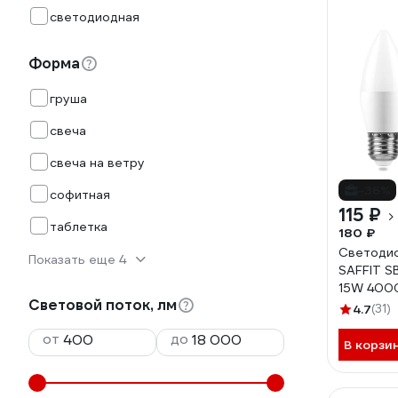
светодиодная
Форма
груша
свеча
свеча на ветру
-36%
софитная
115 ₽
таблетка
180 ₽
Светодио
Показать еще 4
SAFFIT S
15W 400
Световой поток, лм
4.7
(31)
от
до
В корзи