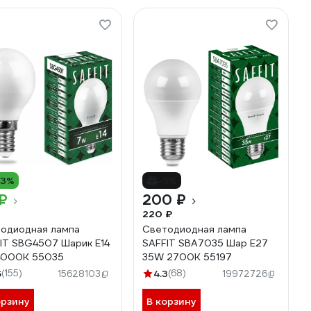
13%
-9%
₽
200 ₽
220 ₽
одиодная лампа
Светодиодная лампа
IT SBG4507 Шарик E14
SAFFIT SBA7035 Шар E27
4000K 55035
35W 2700K 55197
6
(155)
4.3
(68)
15628103
19972726
орзину
В корзину