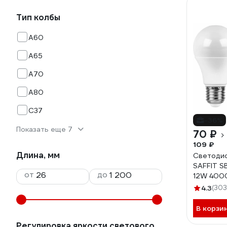
Тип колбы
A60
A65
A70
A80
C37
-36%
Показать еще 7
70 ₽
109 ₽
Длина, мм
Светодио
SAFFIT S
от
до
12W 400
4.3
(303
В корзи
Регулировка яркости светового