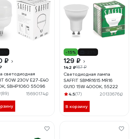
35%
-15%
-23%
0 ₽
129 ₽
₽
142 ₽
167 ₽
а светодиодная
Светодиодная лампа
IT 60W 230V E27-E40
SAFFIT SBMR1615 MR16
K, SBHP1060 55096
GU10 15W 4000K, 55222
7
(89)
15690174
4.5
(17)
20133676
орзину
В корзину