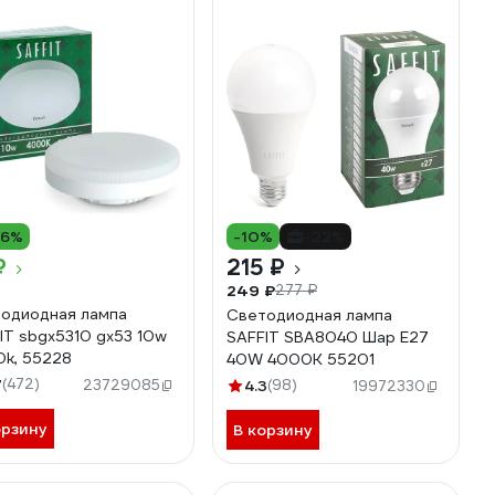
16%
-10%
-22%
₽
215 ₽
249 ₽
277 ₽
одиодная лампа
Светодиодная лампа
IT sbgx5310 gx53 10w
SAFFIT SBA8040 Шар E27
k, 55228
40W 4000K 55201
7
(472)
23729085
4.3
(98)
19972330
орзину
В корзину