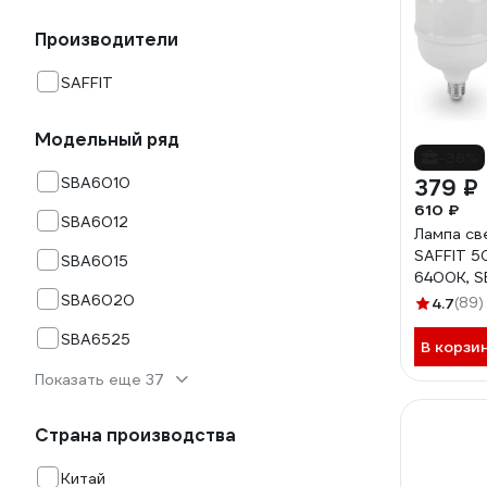
Производители
SAFFIT
Модельный ряд
-38%
SBA6010
379 ₽
610 ₽
SBA6012
Лампа св
SAFFIT 5
SBA6015
6400K, 
SBA6020
4.7
(89)
SBA6525
В корзи
Показать еще 37
Страна производства
Китай