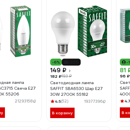
-6%
-23%
-
149 ₽
81 
96 ₽
182 ₽
193 ₽
дная лампа
Свет
Светодиодная лампа
BC3715 Свеча E27
SAFF
SAFFIT SBA6530 Шар E27
0K 55206
4000
30W 2700K 55182
4.
21293158
4.5
(52)
19377396
ну
В к
В корзину