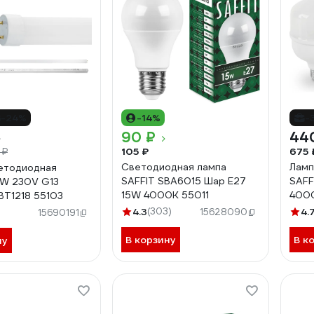
-24%
-14%
-
90 ₽
44
105 ₽
675 
 ₽
Светодиодная лампа
Ламп
етодиодная
SAFFIT SBA6015 Шар E27
SAFF
8W 230V G13
15W 4000K 55011
4000
BT1218 55103
4.3
(303)
4.
15628090
15690191
В корзину
В к
ну