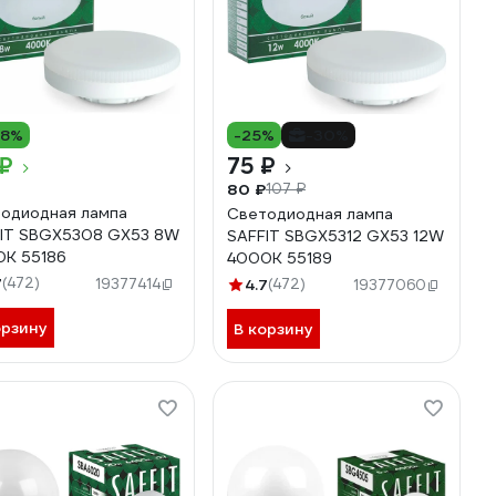
18%
-25%
-30%
 ₽
75 ₽
80 ₽
107 ₽
одиодная лампа
Светодиодная лампа
IT SBGX5308 GX53 8W
SAFFIT SBGX5312 GX53 12W
K 55186
4000K 55189
7
(472)
19377414
4.7
(472)
19377060
орзину
В корзину