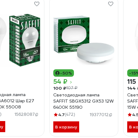
-50%
-15
54 ₽
115
100 ₽
144 
107 ₽
дная лампа
Светодиодная лампа
Свет
BA6012 Шар E27
SAFFIT SBGX5312 GX53 12W
SAFF
0K 55008
6400K 55190
15W 
)
15628087
4.7
(472)
4.
19377012
ну
В корзину
В к