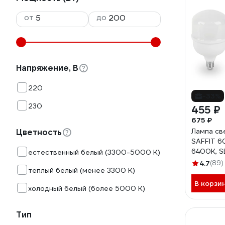
от
до
Напряжение, В
220
-33%
230
455 ₽
675 ₽
Лампа св
Цветность
SAFFIT 6
6400K, 
естественный белый (3300-5000 К)
4.7
(89)
теплый белый (менее 3300 К)
В корзи
холодный белый (более 5000 К)
Тип