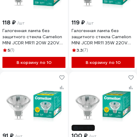
118 ₽
119 ₽
/шт
/шт
Галогенная лампа без
Галогенная лампа без
защитного стекла Camelion
защитного стекла Camelion
MINI JCDR MR11 20W 220V
MINI JCDR MR11 35W 220V
35mm 7091
35mm 7092
5
(1)
3.3
(7)
В корзину по 10
В корзину по 10
до -9%
91 ₽
100 ₽
/шт
/шт