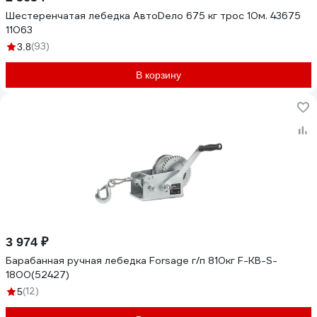
Шестеренчатая лебедка АвтоDело 675 кг трос 10м. 43675
11063
(93)
3.8
В корзину
3 974 ₽
Барабанная ручная лебедка Forsage г/п 810кг F-KB-S-
1800(52427)
(12)
5