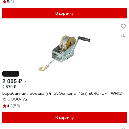
(4)
5
В корзину
-22%
2 005 ₽
2 570 ₽
Барабанная лебедка (г/п 550кг канат 15м) EURO-LIFT WH12-
15 0000472
(86)
4.6
В корзину