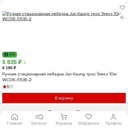
-6%
5 835 ₽
6 190 ₽
Ручная стационарная лебедка Jun Kaung трос 5мм.x 10м
WC06-510B-2
(1)
5
В корзину
Показать еще 40
1
2
3
4
5
6
Главная
Каталог
Корзина
Избранное
Профиль