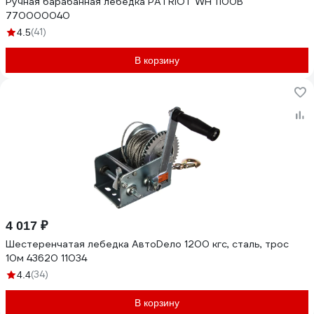
Ручная барабанная лебедка PATRIOT WH 1100B
770000040
(41)
4.5
В корзину
4 017 ₽
Шестеренчатая лебедка АвтоDело 1200 кгс, сталь, трос
10м 43620 11034
(34)
4.4
В корзину