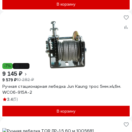
В корзину
-7%
-11%
9 145 ₽
10 282 ₽
9 579 ₽
Ручная стационарная лебедка Jun Kaung трос 5мм.x4,6м.
WC06-915A-2
(5)
3.4
В корзину