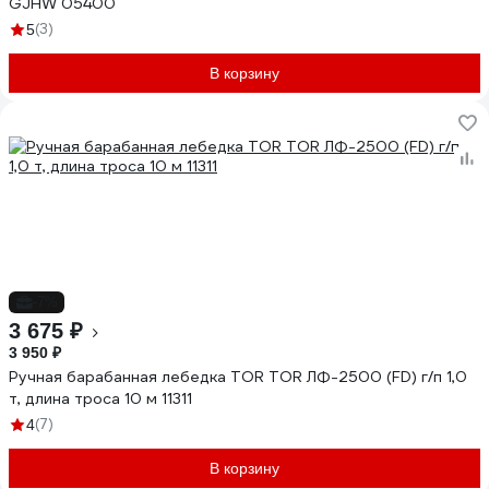
GJHW 05400
(3)
5
В корзину
-7%
3 675 ₽
3 950 ₽
Ручная барабанная лебедка TOR TOR ЛФ-2500 (FD) г/п 1,0
т, длина троса 10 м 11311
(7)
4
В корзину