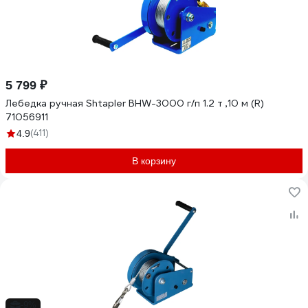
5 799 ₽
Лебедка ручная Shtapler BHW-3000 г/п 1.2 т ,10 м (R)
71056911
(411)
4.9
В корзину
-9%