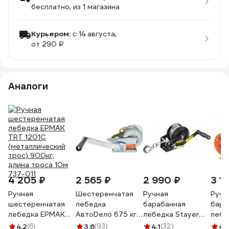
бесплатно
, из 1 магазина
Курьером:
c 14 августа,
от 290 ₽
Аналоги
4 205 ₽
2 565 ₽
2 990 ₽
3 1
Ручная
Шестеренчатая
Ручная
Ручн
шестеренчатая
лебедка
барабанная
бара
лебедка ЕРМАК
АвтоDело 675 кг
лебедка Stayer
лебе
TRT 1201C
трос 10м. 43675
MASTER 0,45т, 8м
BHW 
4.2
(6)
3.8
(93)
4.1
(32)
4.