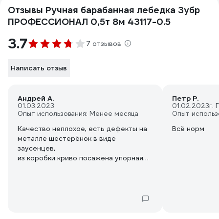
Отзывы Ручная барабанная лебедка Зубр
ПРОФЕССИОНАЛ 0,5т 8м 43117-0.5
3.7
7 отзывов
Написать отзыв
Андрей А.
Петр Р.
01.03.2023
01.02.2023
г.
Опыт использования: Менее месяца
Опыт использ
Качество неплохое, есть дефекты на
Всё норм
металле шестерёнок в виде
заусенцев,
из коробки криво посажена упорная
втулка, поэтому шплинт забит косо и
не доконца небыли времени сдавать,
пришлось разбирать и переделывать
самостоятельно. Использовать можно
посмотрим на сколько хватит.