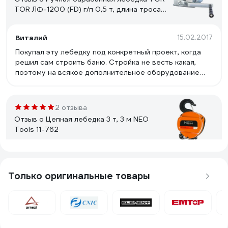
TOR ЛФ-1200 (FD) г/п 0,5 т, длина троса
10 м 113051
Виталий
15.02.2017
Покупал эту лебедку под конкретный проект, когда
решил сам строить баню. Стройка не весть какая,
поэтому на всякое дополнительное оборудование
сильно тратиться не хотелось. Эту выбрал можно
сказать исключительно по цене. Да, хлипковата она
конечно, сделана не на века. Но главное, что мне
2 отзыва
хватило. Больше использовать не планирую, но на
Отзыв о Цепная лебедка 3 т, 3 м NEO
всякий пожарный и не выкидываю, пока она совсем не
Tools 11-762
развалилась. В общем вывод таков: если ничего
серьезного не замышляете, можно и эту лебедку
взять. Но особых надежд на нее возлагать не стоит.
Сергей Морозов
24.10.2019
Большой ресурс у лебедки.
Только оригинальные товары
11 отзывов
Отзыв о Ручная барабанная лебедка Зубр