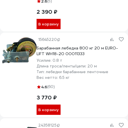
2.6
(5)
2 390 ₽
В корзину
15645220
Барабанная лебедка 800 кг 20 м EURO-
LIFT WH18-20 00011333
Усилие:
0.8 т
Длина троса/ленты/цепи:
20 м
Тип:
лебедки барабанные ленточные
Вес нетто:
6.5 кг
4.6
(60)
3 770 ₽
В корзину
24358125