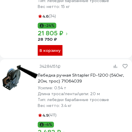
Тип:
лебедки барабанные тросовые
Вес нетто:
15 кг
4.6
(34)
-24%
21 805 ₽
28 750 ₽
В корзину
34284151
Лебедка ручная Shtapler FD-1200 (540кг,
20м, трос) 71064039
Усилие:
0.54 т
Длина троса/ленты/цепи:
20 м
Тип:
лебедки барабанные тросовые
Вес нетто:
3.4 кг
4.9
(411)
-4%