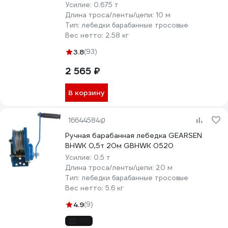
Усилие:
0.675 т
Длина троса/ленты/цепи:
10 м
Тип:
лебедки барабанные тросовые
Вес нетто:
2.58 кг
3.8
(93)
2 565 ₽
В корзину
16644584
Ручная барабанная лебедка GEARSEN
BHWK 0,5т 20м GBHWK 0520
Усилие:
0.5 т
Длина троса/ленты/цепи:
20 м
Тип:
лебедки барабанные тросовые
Вес нетто:
5.6 кг
4.9
(9)
-3%