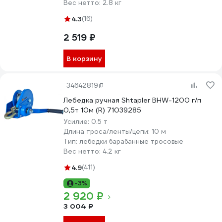
Вес нетто:
2.8 кг
4.3
(16)
2 519 ₽
В корзину
34642819
Лебедка ручная Shtapler BHW-1200 г/п
0,5т 10м (R) 71039285
Усилие:
0.5 т
Длина троса/ленты/цепи:
10 м
Тип:
лебедки барабанные тросовые
Вес нетто:
4.2 кг
4.9
(411)
-3%
2 920 ₽
3 004 ₽