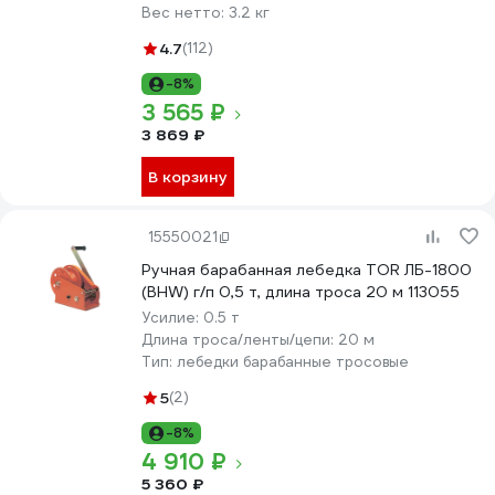
Вес нетто:
3.2 кг
4.7
(112)
-8%
3 565 ₽
3 869 ₽
В корзину
15550021
Ручная барабанная лебедка TOR ЛБ-1800
(BHW) г/п 0,5 т, длина троса 20 м 113055
Усилие:
0.5 т
Длина троса/ленты/цепи:
20 м
Тип:
лебедки барабанные тросовые
5
(2)
-8%
4 910 ₽
5 360 ₽