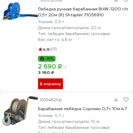
36655236
Лебедка ручная барабанная BHW-1200 г/п
0,5т 20м (R) Shtapler 71056910
Усилие:
0.5 т
Длина троса/ленты/цепи:
20 м
Тип:
лебедки барабанные тросовые
Вес нетто:
4.8 кг
4.9
(411)
-15%
2 690 ₽
3 160 ₽
В корзину
15554825
Барабанная лебёдка Сорокин 0,7т 10м 4.7
Усилие:
0.7 т
Длина троса/ленты/цепи:
10 м
Тип:
лебедки барабанные тросовые