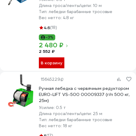
Длина троса/ленты/цепи:
10 м
Тип:
лебедки барабанные тросовые
Вес нетто:
4.8 кг
4.6
(18)
-3%
2 480 ₽
2 552 ₽
В корзину
15645229
Ручная лебедка с червячным редуктором
EURO-LIFT VS-500 00009337 (г/п 500 кг,
25м)
Усилие:
0.5 т
Длина троса/ленты/цепи:
25 м
Тип:
лебедки барабанные тросовые
Вес нетто:
18 кг
5
(17)