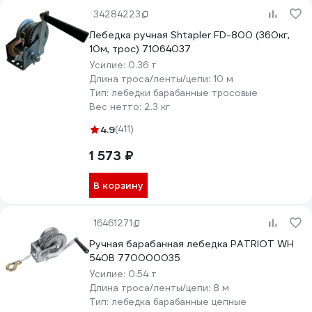
34284223
Лебедка ручная Shtapler FD-800 (360кг,
10м, трос) 71064037
Усилие:
0.36 т
Длина троса/ленты/цепи:
10 м
Тип:
лебедки барабанные тросовые
Вес нетто:
2.3 кг
4.9
(411)
1 573 ₽
В корзину
16461271
Ручная барабанная лебедка PATRIOT WH
540B 770000035
Усилие:
0.54 т
Длина троса/ленты/цепи:
8 м
Тип:
лебедка барабанные цепные