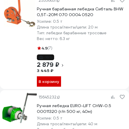
25556631
Ручная барабанная лебедка Сибталь BHW
0,5Т-20М 070 0004 0520
Усилие:
0.5 т
Длина троса/ленты/цепи:
20 м
Тип:
лебедки барабанные тросовые
Вес нетто:
6.3 кг
4.9
(7)
-16%
2 879 ₽
3 445 ₽
В корзину
15645232
Ручная лебедка EURO-LIFT CHW-0.5
00011320 (г/п 500 кг, 40м)
Усилие:
0.5 т
Длина троса/ленты/цепи:
40 м