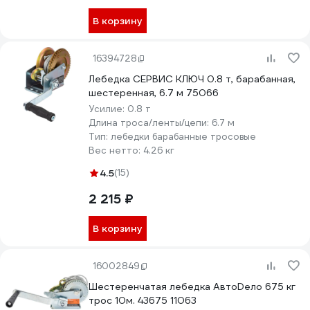
В корзину
16394728
Лебедка СЕРВИС КЛЮЧ 0.8 т, барабанная,
шестеренная, 6.7 м 75066
Усилие:
0.8 т
Длина троса/ленты/цепи:
6.7 м
Тип:
лебедки барабанные тросовые
Вес нетто:
4.26 кг
4.5
(15)
2 215 ₽
В корзину
16002849
Шестеренчатая лебедка АвтоDело 675 кг
трос 10м. 43675 11063