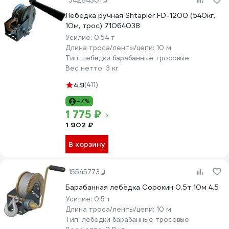
34284301
Лебедка ручная Shtapler FD-1200 (540кг,
10м, трос) 71064038
Усилие:
0.54 т
Длина троса/ленты/цепи:
10 м
Тип:
лебедки барабанные тросовые
Вес нетто:
3 кг
4.9
(411)
-7%
1 775 ₽
1 902 ₽
В корзину
15545773
Барабанная лебёдка Сорокин 0.5т 10м 4.5
Усилие:
0.5 т
Длина троса/ленты/цепи:
10 м
Тип:
лебедки барабанные тросовые