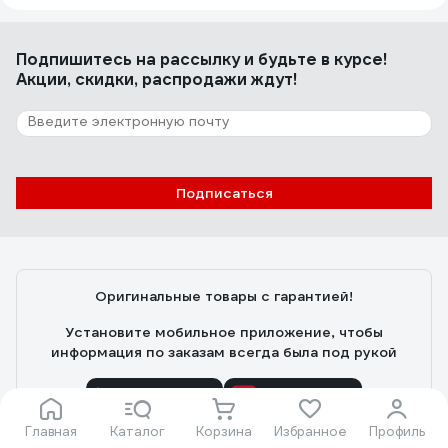
ПРОФЕССИОНАЛ ленточная 0,5т 8м
43115-0.5
Подпишитесь
Александр Б.
на рассылку
и будьте в курсе!
27.09.2022
Акции, скидки, распродажи ждут!
Лёгкая.малые размеры.усилие на натяге не
большое.свои функции выполняет.
Подписаться
Оригинальные товары с гарантией!
Установите мобильное приложение, чтобы
информация по заказам всегда была под рукой
Главная
Каталог
Корзина
Избранное
Профиль