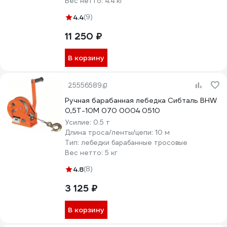
Вес нетто:
4.4 кг
4.4
(9)
11 250 ₽
В корзину
25556589
Ручная барабанная лебедка Сибталь BHW
0,5Т-10М 070 0004 0510
Усилие:
0.5 т
Длина троса/ленты/цепи:
10 м
Тип:
лебедки барабанные тросовые
Вес нетто:
5 кг
4.8
(8)
3 125 ₽
В корзину