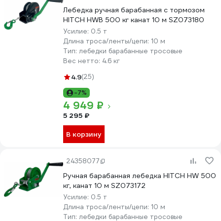
Лебедка ручная барабанная с тормозом
HITCH HWB 500 кг канат 10 м SZ073180
Усилие:
0.5 т
Длина троса/ленты/цепи:
10 м
Тип:
лебедки барабанные тросовые
Вес нетто:
4.6 кг
4.9
(25)
-7%
4 949 ₽
5 295 ₽
В корзину
24358077
Ручная барабанная лебедка HITCH HW 500
кг, канат 10 м SZ073172
Усилие:
0.5 т
Длина троса/ленты/цепи:
10 м
Тип:
лебедки барабанные тросовые