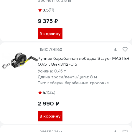
Вес нетто:
3.8 кг
3.5
(11)
9 375 ₽
В корзину
15607068
Ручная барабанная лебедка Stayer MASTER
0,45т, 8м 43112-0.5
Усилие:
0.45 т
Длина троса/ленты/цепи:
8 м
Тип:
лебедки барабанные тросовые
4.1
(32)
2 990 ₽
В корзину