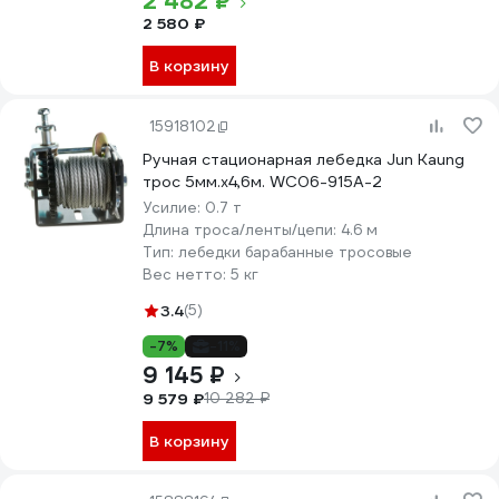
2 482 ₽
2 580 ₽
В корзину
15918102
Ручная стационарная лебедка Jun Kaung
трос 5мм.x4,6м. WC06-915A-2
Усилие:
0.7 т
Длина троса/ленты/цепи:
4.6 м
Тип:
лебедки барабанные тросовые
Вес нетто:
5 кг
3.4
(5)
-7%
-11%
9 145 ₽
9 579 ₽
10 282 ₽
В корзину