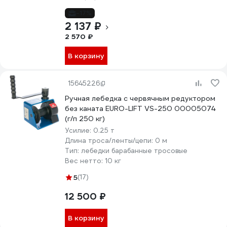
-17%
2 137 ₽
2 570 ₽
В корзину
15645226
Ручная лебедка с червячным редуктором
без каната EURO-LIFT VS-250 00005074
(г/п 250 кг)
Усилие:
0.25 т
Длина троса/ленты/цепи:
0 м
Тип:
лебедки барабанные тросовые
Вес нетто:
10 кг
5
(17)
12 500 ₽
В корзину