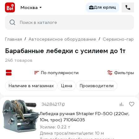
Москва
Для юрлиц
Поиск в каталоге
Главная
/
Автосервисное оборудование
/
Сервисно-гараж
Барабанные лебедки с усилием до 1т
246 товаров
По популярности
Фильтры
Наличие в магазинах
Цена
Производители
34284217
Лебедка ручная Shtapler FD-500 (220кг,
10м, трос) 71064035
Усилие:
0.22 т
Длина троса/ленты/цепи:
10 м