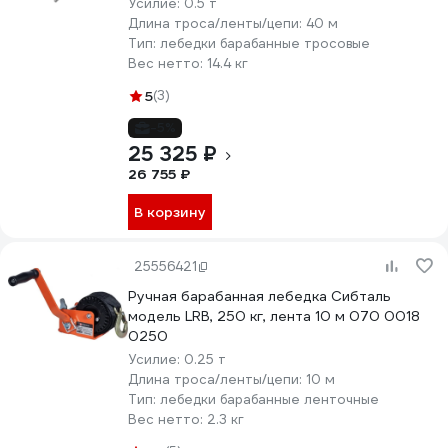
Усилие:
0.5 т
Длина троса/ленты/цепи:
40 м
Тип:
лебедки барабанные тросовые
Вес нетто:
14.4 кг
5
(3)
-5%
25 325 ₽
26 755 ₽
В корзину
25556421
Ручная барабанная лебедка Сибталь
модель LRB, 250 кг, лента 10 м 070 0018
0250
Усилие:
0.25 т
Длина троса/ленты/цепи:
10 м
Тип:
лебедки барабанные ленточные
Вес нетто:
2.3 кг