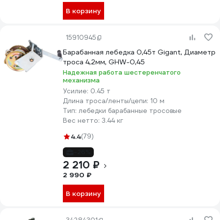
В корзину
15910945
Барабанная лебедка 0,45т Gigant, Диаметр
троса 4,2мм, GHW-0,45
Надежная работа шестеренчатого
механизма
Усилие:
0.45 т
Длина троса/ленты/цепи:
10 м
Тип:
лебедки барабанные тросовые
Вес нетто:
3.44 кг
4.4
(79)
-26%
2 210 ₽
2 990 ₽
В корзину