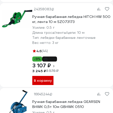
24358083
Ручная барабанная лебедка HITCH HW 500
кг, лента 10 м SZ073173
Усилие:
0.5 т
Длина троса/ленты/цепи:
10 м
Тип:
лебедки барабанные ленточные
Вес нетто:
3 кг
4.6
(44)
-9%
-13%
3 107 ₽
3 245 ₽
3 576 ₽
В корзину
16645244
Ручная барабанная лебедка GEARSEN
BHWK 0,5т 10м GBHWK 0510
Усилие:
0.5 т