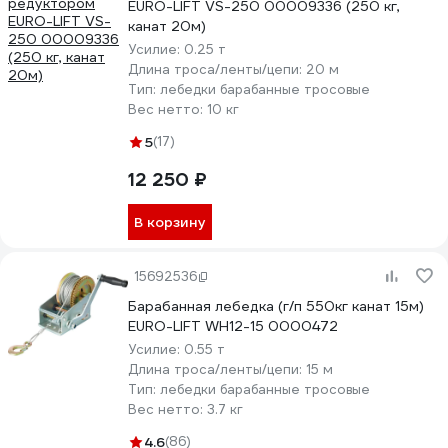
EURO-LIFT VS-250 00009336 (250 кг,
канат 20м)
Усилие:
0.25 т
Длина троса/ленты/цепи:
20 м
Тип:
лебедки барабанные тросовые
Вес нетто:
10 кг
5
(17)
12 250 ₽
В корзину
15692536
Барабанная лебедка (г/п 550кг канат 15м)
EURO-LIFT WH12-15 0000472
Усилие:
0.55 т
Длина троса/ленты/цепи:
15 м
Тип:
лебедки барабанные тросовые
Вес нетто:
3.7 кг
4.6
(86)