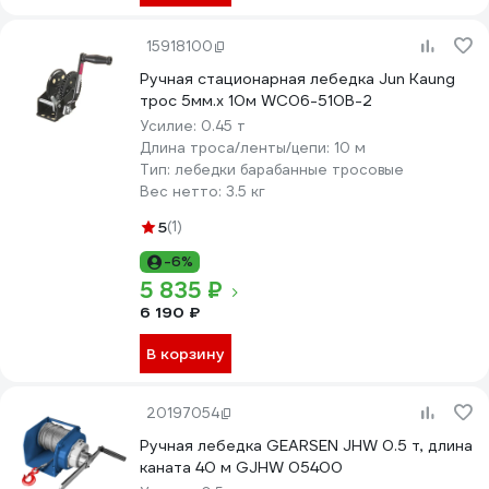
15918100
Ручная стационарная лебедка Jun Kaung
трос 5мм.x 10м WC06-510B-2
Усилие:
0.45 т
Длина троса/ленты/цепи:
10 м
Тип:
лебедки барабанные тросовые
Вес нетто:
3.5 кг
5
(1)
-6%
5 835 ₽
6 190 ₽
В корзину
20197054
Ручная лебедка GEARSEN JHW 0.5 т, длина
каната 40 м GJHW 05400