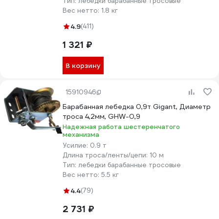
Тип:
лебедки барабанные тросовые
Вес нетто:
1.8 кг
4.9
(411)
1 321 ₽
В корзину
15910946
Барабанная лебедка 0,9т Gigant, Диаметр
троса 4,2мм, GHW-0,9
Надежная работа шестеренчатого
механизма
Усилие:
0.9 т
Длина троса/ленты/цепи:
10 м
Тип:
лебедки барабанные тросовые
Вес нетто:
5.5 кг
4.4
(79)
2 731 ₽