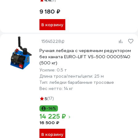
4.4
9 180 ₽
В корзину
15645228
Ручная лебедка с червячным редуктором
без каната EURO-LIFT VS-500 00005140
(500 кг)
Усилие:
0.5 т
Длина троса/ленты/цепи:
25 м
Тип:
лебедки барабанные тросовые
Вес нетто:
14 кг
5
(17)
-14%
14 225 ₽
16 500 ₽
В корзину