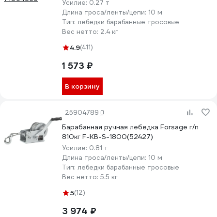
Усилие:
0.27 т
Длина троса/ленты/цепи:
10 м
Тип:
лебедки барабанные тросовые
Вес нетто:
2.4 кг
4.9
(411)
1 573 ₽
В корзину
25904789
Барабанная ручная лебедка Forsage г/п
810кг F-KB-S-1800(52427)
Усилие:
0.81 т
Длина троса/ленты/цепи:
10 м
Тип:
лебедки барабанные тросовые
Вес нетто:
5.5 кг
5
(12)
3 974 ₽