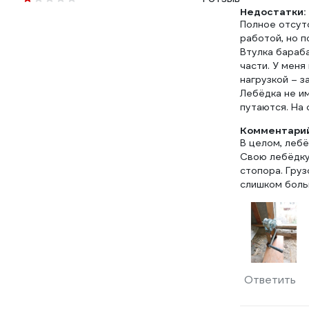
Недостатки:
Полное отсутс
работой, но п
Втулка бараб
части. У меня
нагрузкой – 
Лебёдка не и
путаются. На 
Комментарий
В целом, лебё
Свою лебёдку
стопора. Груз
слишком боль
Ответить