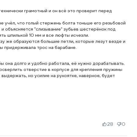
технически грамотный и он всё это проверит перед
е учёл, что голый стержень болта тоньше его резьбовой
им и объясняется "слизывание" зубьев шестерёнок под
ть шпилькой 10 мм и все люфты исчезли.
азу же образуются большие петли, которые лезут везде и
бы придерживала трос на барабане.
бы она долго и удобно работала, её нужно дорабатывать.
росверлить отверстие в корпусе для крепления пружины
 выдержать, но усилие на рукоятке, наверное, будет
28
0