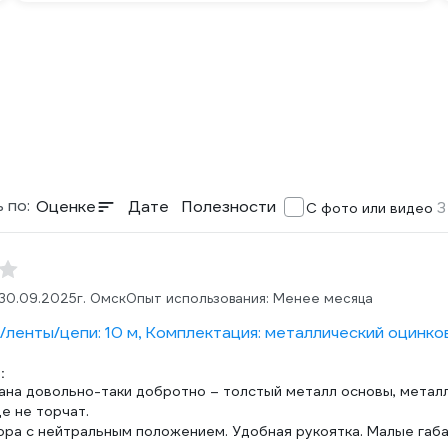
 по:
Оценке
Дате
Полезности
3
С фото или видео
30.09.2025
г. Омск
Опыт использования: Менее месяца
/ленты/цепи: 10 м, Комплектация: металлический оцинков
:
ана довольно-таки добротно – толстый металл основы, металл
е не торчат.
ора с нейтральным положением. Удобная рукоятка. Малые габа