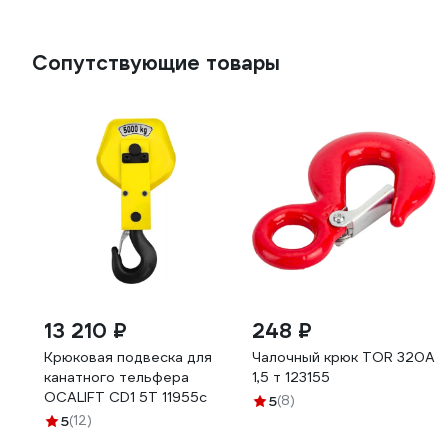
Сопутствующие товары
13 210 ₽
248 ₽
Крюковая подвеска для
Чалочный крюк TOR 320А
канатного тельфера
1,5 т 123155
OCALIFT CD1 5Т 11955c
5
(8)
5
(12)