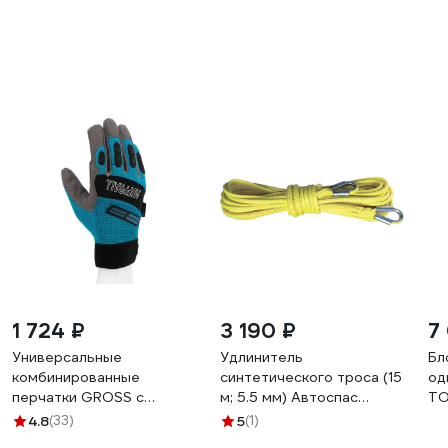
1 724 ₽
3 190 ₽
7
Универсальные
Удлинитель
Бл
комбинированные
синтетического троса (15
од
перчатки GROSS с
м; 5.5 мм) Автоспас
TO
защитными накладками,
W1545
ще
4.8
(33)
5
(1)
stylish, размер l/9 90319