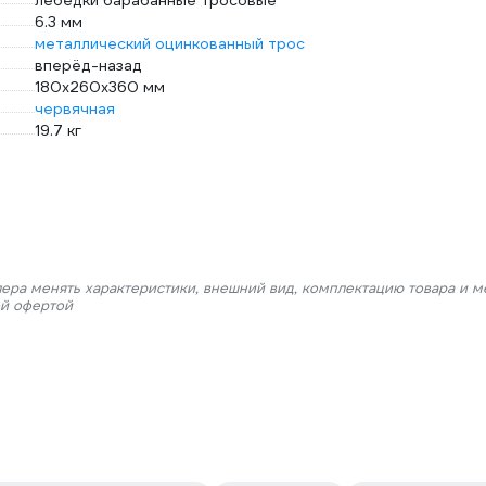
лебедки барабанные тросовые
6.3 мм
металлический оцинкованный трос
вперёд-назад
180x260x360 мм
червячная
19.7 кг
лера менять характеристики, внешний вид, комплектацию товара и м
ой офертой