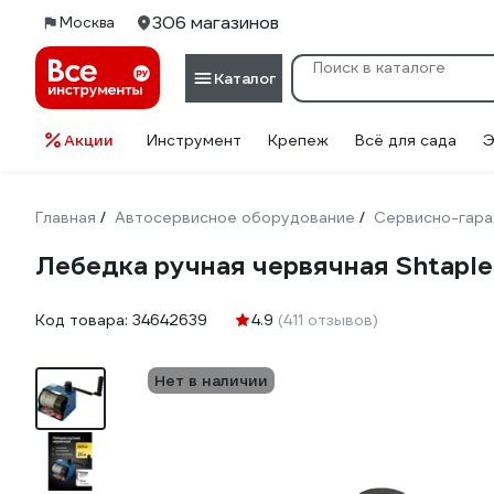
306 магазинов
Москва
Каталог
Акции
Инструмент
Крепеж
Всё для сада
Э
Главная
Автосервисное оборудование
Сервисно-гара
/
/
Лебедка ручная червячная Shtaple
Код товара:
34642639
4.9
(411 отзывов)
Нет в наличии