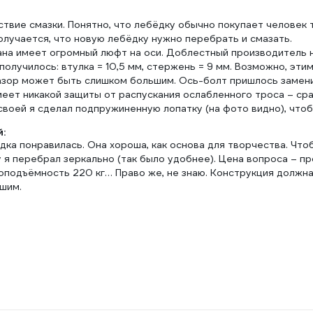
твие смазки. Понятно, что лебёдку обычно покупает человек 
олучается, что новую лебёдку нужно перебрать и смазать.
ана имеет огромный люфт на оси. Доблестный производитель н
 получилось: втулка = 10,5 мм, стержень = 9 мм. Возможно, эт
зазор может быть слишком большим. Ось-болт пришлось замени
меет никакой защиты от распускания ослабленного троса – ср
своей я сделал подпружиненную лопатку (на фото видно), что
:
дка понравилась. Она хороша, как основа для творчества. Что
 я перебрал зеркально (так было удобнее). Цена вопроса – п
оподъёмность 220 кг… Право же, не знаю. Конструкция должна
шим.