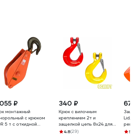
 055 ₽
340 ₽
675 
ок монтажный
Крюк с вилочным
Защитн
норольный с крюком
креплением 2т и
Lid, хр
R 5 т с откидной
защелкой цепь 8х24 для
регули
кой, арт. 11551
цепных строп OCALIFT
GHL-21
4.8
(29)
5
(37)
12324c