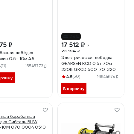
-24%
75 ₽
17 512 ₽
23 194 ₽
банная лебёдка
Электрическая лебедка
кин 0.5т 10м 4.5
GEARSEN KCD 0,5т 70м
5
(11)
15545773
220В GKCD 500-70-220
4.5
(50)
16644674
орзину
В корзину