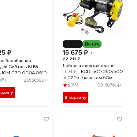
-29%
-18%
25 ₽
15 675 ₽
22 211 ₽
ая барабанная
Лебедка электрическая
дка Сибталь BHW
LITELIFT KCD-500 250/500
-10М 070 0004 0510
кг 220в с канатом 50м
8
(8)
25556589
kcd50050m220
5
(23)
38168760
орзину
В корзину