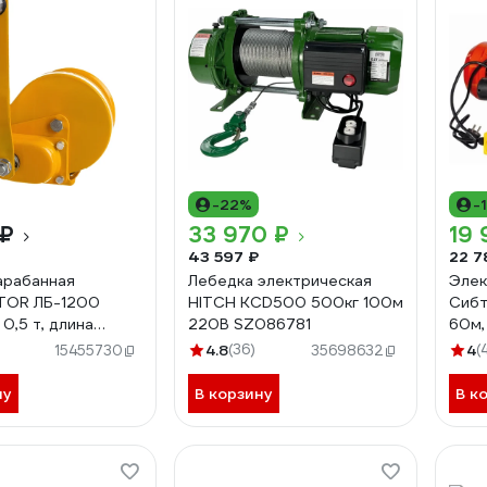
-22%
-
 ₽
33 970 ₽
19 
43 597 ₽
22 7
арабанная
Лебедка электрическая
Элек
TOR ЛБ-1200
HITCH KCD500 500кг 100м
Сибт
 0,5 т, длина
220В SZ086781
60м,
м 113054
4.8
(36)
4
(
15455730
35698632
ну
В корзину
В к