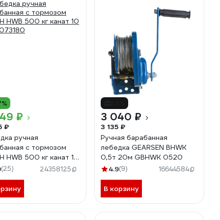
7%
-3%
949 ₽
3 040 ₽
5 ₽
3 135 ₽
дка ручная
Ручная барабанная
банная с тормозом
лебедка GEARSEN BHWK
H HWB 500 кг канат 10
0,5т 20м GBHWK 0520
073180
9
(25)
4.9
(9)
24358125
16644584
орзину
В корзину