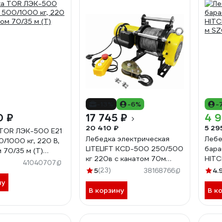
-13%
-6%
-
0 ₽
17 745 ₽
4 
20 410 ₽
5 29
TOR ЛЭК-500 E21
Лебедка электрическая
Лебе
0/1000 кг, 220 В,
LITELIFT KCD-500 250/500
бара
 70/35 м (T)
кг 220в с канатом 70м
HITC
41040707
kcd50070m220
м SZ
5
(23)
4.
38168766
ну
В корзину
В к