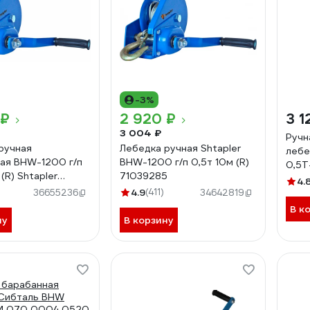
-3%
 ₽
2 920 ₽
3 1
3 004 ₽
Ручн
ручная
Лебедка ручная Shtapler
лебе
ая BHW-1200 г/п
BHW-1200 г/п 0,5т 10м (R)
0,5Т
(R) Shtapler
71039285
4.
0
4.9
(411)
36655236
34642819
В к
ну
В корзину