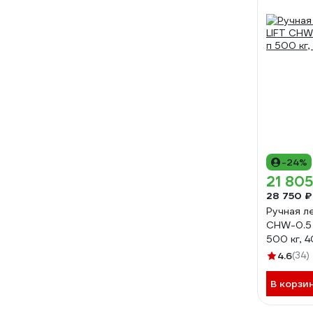
-24%
21 805
28 750 ₽
Ручная л
CHW-0.5 
500 кг, 4
4.6
(34)
В корзи