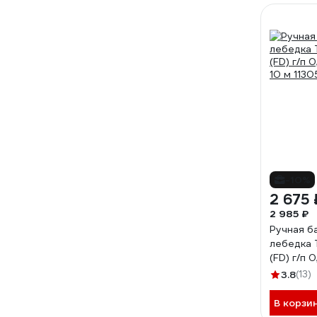
-10%
2 675 
2 985 ₽
Ручная б
лебедка
(FD) г/п 
10 м 1130
3.8
(13)
В корзи