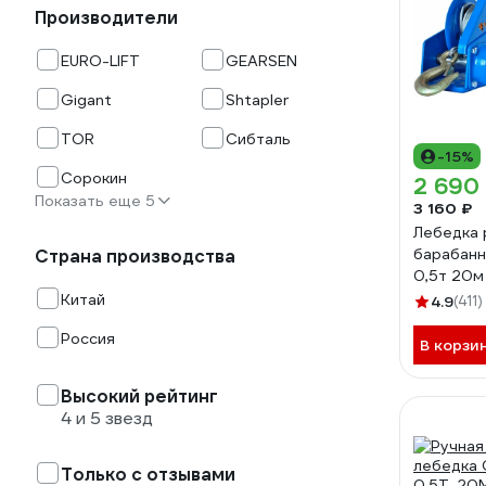
Производители
EURO-LIFT
GEARSEN
Gigant
Shtapler
TOR
Сибталь
-15%
Сорокин
2 690
Показать еще 5
3 160 ₽
Лебедка 
барабанн
Страна производства
0,5т 20м 
7105691
Китай
4.9
(411)
Россия
В корзи
Высокий рейтинг
4 и 5 звезд
Только с отзывами