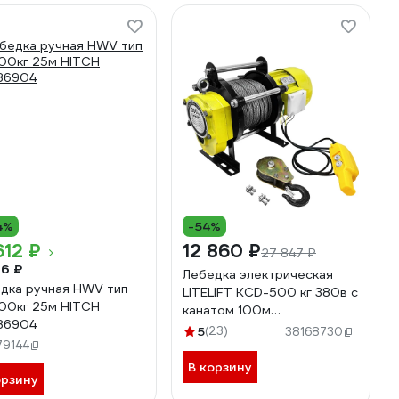
4%
-54%
612 ₽
12 860 ₽
27 847 ₽
16 ₽
Лебедка электрическая
а ручная HWV тип
LITELIFT KCD-500 кг 380в с
00кг 25м HITCH
канатом 100м
86904
kcd500100m380
5
(23)
38168730
79144
В корзину
орзину