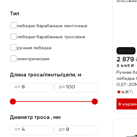
Тип
лебедки барабанные ленточные
лебедки барабанные тросовые
ручная лебедка
-16%
2 879 
электрические
3 445 ₽
Ручная б
Длина троса/ленты/цепи, м
лебедка
0,5Т-20
от
до
4.9
(7)
В корзи
Диаметр троса , мм
от
до