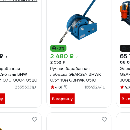
-3%
-
₽
2 480 ₽
65 
2 552 ₽
68 6
арабанная
Ручная барабанная
Элек
 Сибталь BHW
лебедка GEARSEN BHWK
GEAR
М 070 0004 0520
0,5т 10м GBHWK 0510
380
4.6
(18)
4.
25556631
16645244
ну
В корзину
В к