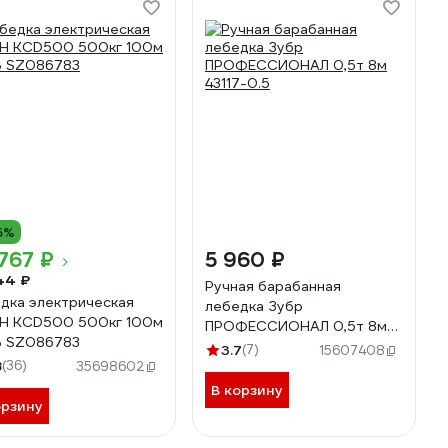
5%
767 ₽
5 960 ₽
44 ₽
Ручная барабанная
дка электрическая
лебедка Зубр
H KCD500 500кг 100м
ПРОФЕССИОНАЛ 0,5т 8м
В SZ086783
43117-0.5
3.7
(7)
15607408
8
(36)
35698602
В корзину
орзину