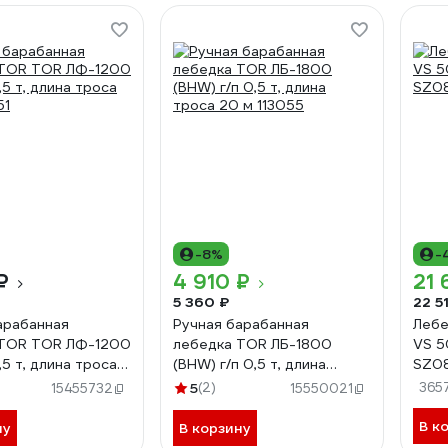
-8%
-
₽
4 910 ₽
21 
5 360 ₽
22 5
арабанная
Ручная барабанная
Лебедк
 TOR TOR ЛФ-1200
лебедка TOR ЛБ-1800
VS 5
0,5 т, длина троса
(BHW) г/п 0,5 т, длина
SZ0
51
троса 20 м 113055
5
(2)
365
15455732
15550021
В к
ну
В корзину