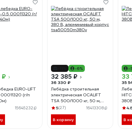
-11%
-6%
-
 ₽
32 385 ₽
33 
36 330 ₽
35 5
ебедка EURO-LIFT
Лебёдка строительная
Лебе
00011320 (г/п
электрическая OCALIFT
HITC
0м)
TSA 500/1000 кг, 50 м,
380
380 В, алюминиевый корпус
5
(27)
4.
15645232
16413308
tsa50050m380v
ну
В корзину
В к