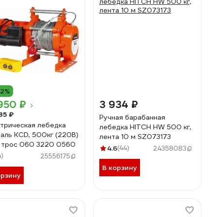
12%
950 ₽
3 934 ₽
85 ₽
Ручная барабанная
трическая лебедка
лебедка HITCH HW 500 кг,
аль KCD, 500кг (220В)
лента 10 м SZ073173
 трос 060 3220 0560
4.6
(44)
24358083
4)
25556175
В корзину
орзину