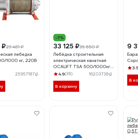
-7%
 ₽
33 125 ₽
9 3
29 451 ₽
35 650 ₽
еская лебедка
Лебёдка строительная
Бара
00/1000 кг, 220B
электрическая канатная
Соро
OCALIFT TSA 500/1000кг
3.
40м 220в (алюминиевый
4.9
(38)
25957187
16203738
корпус) tsa50040m220v
В к
ну
В корзину