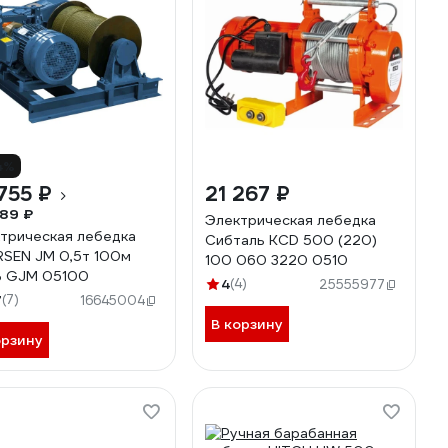
4%
755 ₽
21 267 ₽
89 ₽
Электрическая лебедка
трическая лебедка
Сибталь KCD 500 (220)
SEN JM 0,5т 100м
100 060 3220 0510
В GJM 05100
4
(4)
25555977
7
(7)
16645004
В корзину
орзину