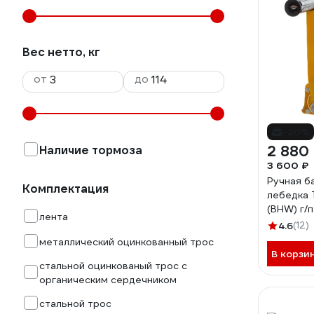
Вес нетто, кг
от
до
-20%
2 880
Наличие тормоза
3 600 ₽
Ручная б
Комплектация
лебедка 
(BHW) г/п
лента
троса 10 
4.6
(12)
металлический оцинкованный трос
В корзи
стальной оцинкованый трос с
органическим сердечником
стальной трос