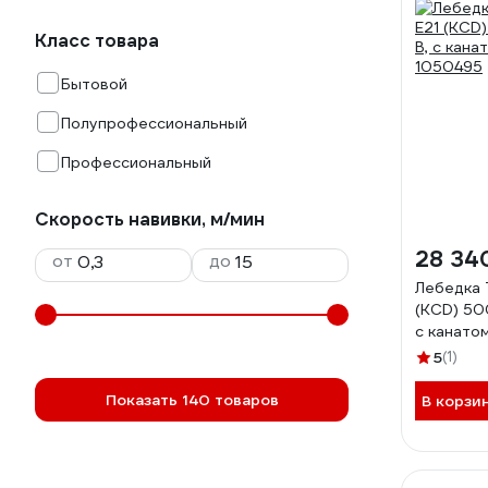
Класс товара
Бытовой
Полупрофессиональный
Профессиональный
Скорость навивки, м/мин
28 34
от
до
Лебедка 
(KCD) 50
с канатом
1050495
5
(1)
Показать 140 товаров
В корзи