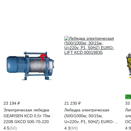
-7
23 194 ₽
21 230 ₽
33
Электрическая лебедка
Лебедка электрическая
Ле
GEARSEN KCD 0,5т 70м
(500/1000кг, 30/15м,
эл
220В GKCD 500-70-220
U=220v, P1, 50HZ) EURO-
OC
LIFT KCD 00019835
22
4.5
(50)
4.3
(69)
4.9