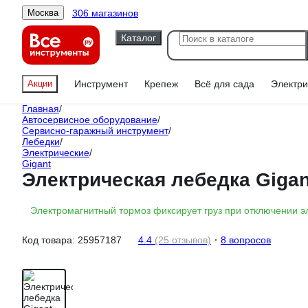
306 магазинов
Москва
Каталог
Акции
Инструмент
Крепеж
Всё для сада
Электри
Главная
/
Автосервисное оборудование
/
Сервисно-гаражный инструмент
/
Лебедки
/
Электрические
/
Gigant
Электрическая лебедка Gigan
Электромагнитный тормоз фиксирует груз при отключении э
Код товара:
25957187
4.4
(25 отзывов)
8 вопросов