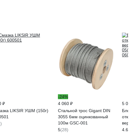
a50040m220v
-24%
0 ₽
4 060 ₽
5 004 ₽
азка LIKSIR УШМ (150г)
Стальной трос Gigant DIN
Блок м
0501
3055 6мм оцинкованный
откидн
100м GSC-001
веревку 
)
05(02)
5
(28)
4.6
(5)
060100