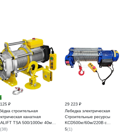
%
 125 ₽
29 223 ₽
бёдка строительная
Лебедка электрическая
ектрическая канатная
Строительные ресурсы
ALIFT TSA 500/1000кг 40м
KCD500кг/60м/220В с
0в (алюминиевый корпус)
вольтметром 5006022V
(38)
5
(1)