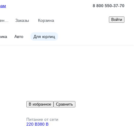
рам
8 800 550-37-70
Войти
Сравнение
Заказы
Корзина
ника
Авто
Для юрлиц
В избранное
Сравнить
Питание от сети
220 В
380 В