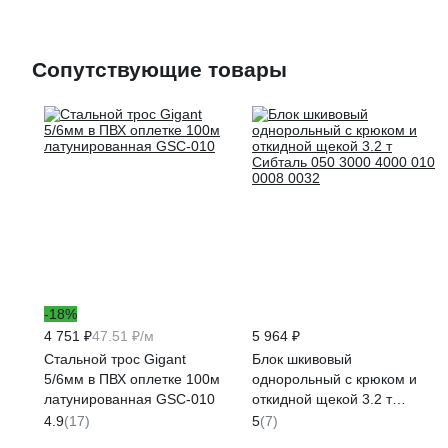
Сопутствующие товары
-18%
4 751 ₽
47.51 ₽/м
5 964 ₽
Стальной трос Gigant
Блок шкивовый
5/6мм в ПВХ оплетке 100м
однорольный с крюком и
латунированная GSC-010
откидной щекой 3.2 т
Сибталь 050 3000 4000 010
4.9
(17)
5
(7)
0008 0032