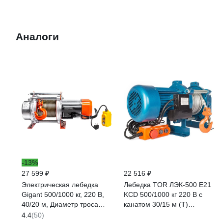
Аналоги
-13%
27 599 ₽
22 516 ₽
Электрическая лебедка
Лебедка TOR ЛЭК-500 E21
Gigant 500/1000 кг, 220 В,
KCD 500/1000 кг 220 В с
40/20 м, Диаметр троса
канатом 30/15 м (T)
6мм, GEW-06
1050502
4.4
(50)