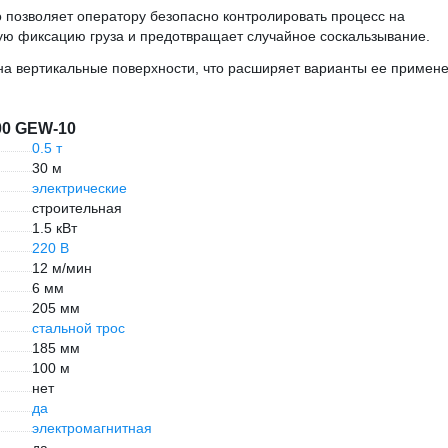
 позволяет оператору безопасно контролировать процесс на
ую фиксацию груза и предотвращает случайное соскальзывание.
 на вертикальные поверхности, что расширяет варианты ее примен
00 GEW-10
0.5 т
30 м
электрические
строительная
1.5 кВт
220 В
12 м/мин
6 мм
205 мм
стальной трос
185 мм
100 м
нет
да
электромагнитная