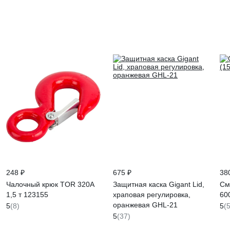
ts
248 ₽
675 ₽
38
Чалочный крюк TOR 320А
Защитная каска Gigant Lid,
См
1,5 т 123155
храповая регулировка,
60
оранжевая GHL-21
5
(8)
5
(5
5
(37)