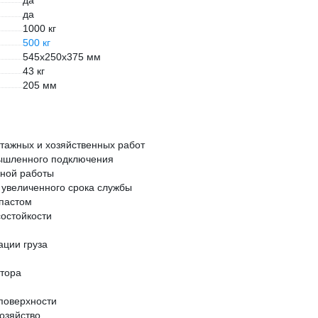
да
да
1000 кг
500 кг
545х250х375 мм
43 кг
205 мм
нтажных и хозяйственных работ
мышленного подключения
жной работы
 увеличенного срока службы
спастом
состойкости
ации груза
атора
поверхности
озяйство