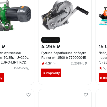
до -3%
 ₽
4 295 ₽
15 
лектрическая
Ручная барабанная лебедка
Лебе
кг, 70/35м, U=220v,
Patriot wh 1500 b 770000045
пере
) EURO-LIFT KCD
(J) 2
4.3
(16)
28201946
7105
5
(
15645273
В корзину
ну
В к