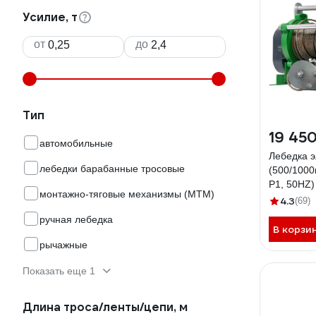
Усилие, т
от
до
Тип
19 450
автомобильные
Лебедка э
лебедки барабанные тросовые
(500/1000
P1, 50HZ
монтажно-тяговые механизмы (МТМ)
00019836
4.3
(69)
ручная лебедка
В корзи
рычажные
Показать еще 1
Длина троса/ленты/цепи, м