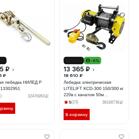
6%
-28%
-6%
15 ₽
13 365 ₽
5 ₽
18 610 ₽
ая лебедка НИЛЕД P
Лебедка электрическая
 13302951
LITELIFT KCD-300 150/300 кг
220в с канатом 50м
)
32476950
kcd30050m220
5
(23)
38168736
орзину
В корзину