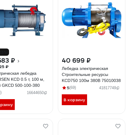
23%
583 ₽
40 699 ₽
25 ₽
Лебедка электрическая
трическая лебедка
Строительные ресурсы
SEN KCD 0.5 т, 100 м,
KСD750 100м 380В 75010038
В GKCD 500-100-380
5
(69)
41817749
)
16644650
В корзину
орзину