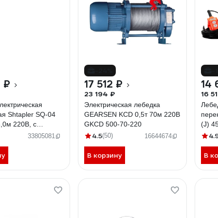
-24%
-
 ₽
17 512 ₽
14 
23 194 ₽
16 5
лектрическая
Электрическая лебедка
Лебе
я Shtapler SQ-04
GEARSEN KCD 0,5т 70м 220В
пере
8,0м 220В, с
GKCD 500-70-220
(J) 4
дным пультом
бесп
4.5
4.
(50)
33805081
16644674
7105
ну
В корзину
В к