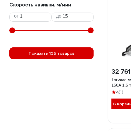
Скорость навивки, м/мин
от
до
Показать 135 товаров
32 761
Тяговая л
150A 1.5 
4
(1)
В корзи