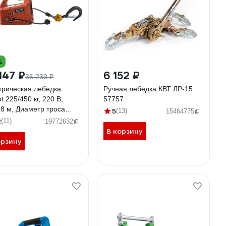
%
147 ₽
6 152 ₽
36 230 ₽
трическая лебедка
Ручная лебедка КВТ ЛР-15
t 225/450 кг, 220 В,
57757
.8 м, Диаметр троса
5
(13)
15464775
 GEW-04
2
(11)
19772632
В корзину
орзину