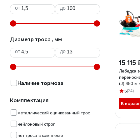
от
до
Диаметр троса , мм
от
до
15 115 
Лебедка э
переносна
Наличие тормоза
(J) 450 кг
71058933
5
(24)
Комплектация
В корзи
металлический оцинкованный трос
нейлоновый строп
нет троса в комплекте