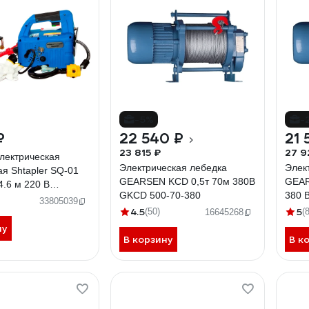
-5%
-
₽
22 540 ₽
21 
23 815 ₽
27 9
лектрическая
Электрическая лебедка
Элек
я Shtapler SQ-01
GEARSEN KCD 0,5т 70м 380В
GEAR
 4.6 м 220 В
GKCD 500-70-380
380 
33805039
4.5
5
(50)
(8
16645268
ну
В корзину
В к