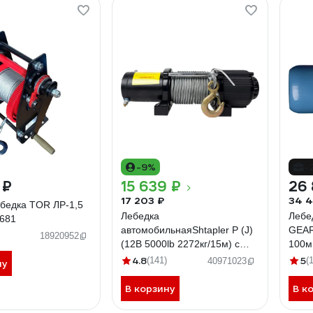
-9%
-
 ₽
15 639 ₽
26 
17 203 ₽
34 4
бедка TOR ЛР-1,5
Лебедка
Лебе
5681
автомобильнаяShtapler P (J)
GEAR
18920952
(12В 5000lb 2272кг/15м) с
100м
беспроводным пультом
380
4.8
5
(141)
(1
40971023
ну
71070098
В корзину
В к