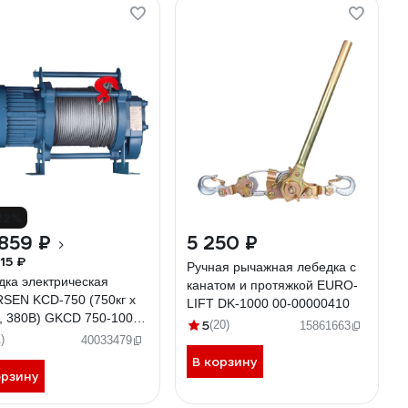
22%
859 ₽
5 250 ₽
15 ₽
Ручная рычажная лебедка с
дка электрическая
канатом и протяжкой EURO-
SEN KCD-750 (750кг х
LIFT DK-1000 00-00000410
, 380В) GKCD 750-100-
5
(20)
15861663
)
40033479
В корзину
орзину