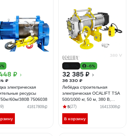
5%
-11%
-6%
448 ₽
32 385 ₽
14 ₽
36 330 ₽
дка электрическая
Лебёдка строительная
ительные ресурсы
электрическая OCALIFT TSA
50кг/60м/380В 7506038
500/1000 кг, 50 м, 380 В,
алюминиевый корпус
5
69)
(27)
41817809
16413308
tsa50050m380v
орзину
В корзину