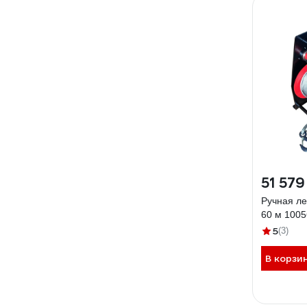
51 579
Ручная ле
60 м 100
5
(3)
В корзи