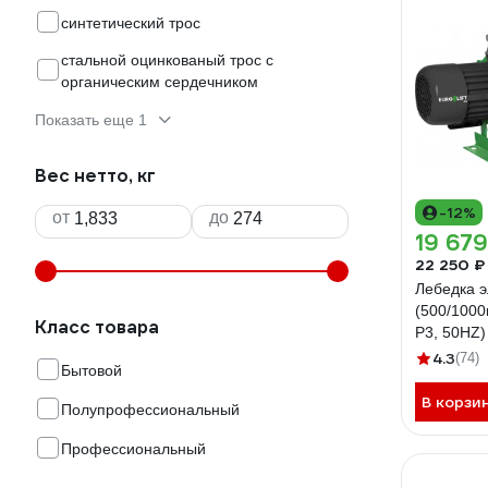
синтетический трос
стальной оцинкованый трос с
органическим сердечником
Показать еще 1
Вес нетто, кг
-12%
от
до
19 679
22 250 ₽
Лебедка э
(500/1000
Класс товара
P3, 50HZ
00019830
4.3
(74)
Бытовой
В корзи
Полупрофессиональный
Профессиональный