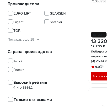
Производители
EURO-LIFT
GEARSEN
Gigant
Shtapler
TOR
-23%
Показать еще 18
13 320
17 235 ₽
Страна производства
Лебедка э
переносна
(J) 250кг 
Китай
беспрово
4.9
(9)
Россия
71058936
В корзи
Высокий рейтинг
4 и 5 звезд
Только с отзывами