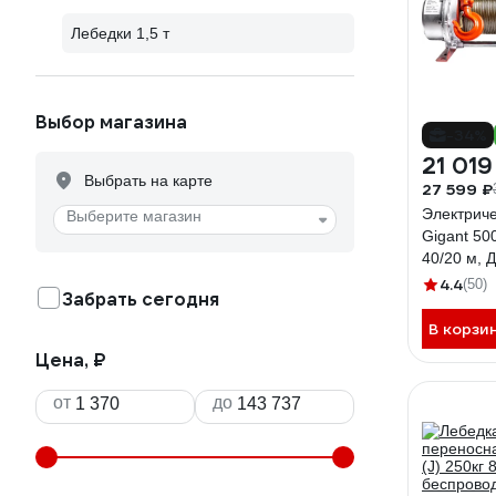
Лебедки 1,5 т
Выбор магазина
-34%
21 019
Выбрать на карте
27 599 ₽
Электриче
Выберите магазин
Gigant 500
40/20 м, 
GEW-06
4.4
(50)
Забрать сегодня
В корзи
Цена, ₽
от
до