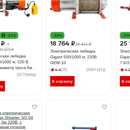
-25%
-36%
-31
 ₽
18 764 ₽
25 
29 451 ₽
31 623 ₽
Электрическая лебедка
Элек
ская лебедка
Gigant 500/1000 кг, 220B
Gigan
/1000 кг, 220 В,
GEW-10
7.6/3
Диаметр троса 6мм,
6мм,
4.4
4.
(25)
25957187
19772644
В корзину
В к
ну