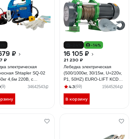
11%
-24%
-14%
679 ₽
16 105 ₽
17 ₽
21 230 ₽
дка электрическая
Лебедка электрическая
носная Shtapler SQ-02
(500/1000кг, 30/15м, U=220v,
50кг 4,6м 220В, с
P1, 50HZ) EURO-LIFT KCD
роводным пультом
00019835
9
4.3
(9)
(69)
34642543
15645264
8934
орзину
В корзину