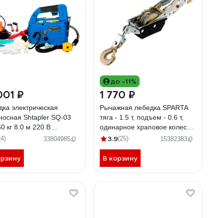
до -11%
001 ₽
1 770 ₽
дка электрическая
Рычажная лебедка SPARTA
носная Shtapler SQ-03
тяга - 1.5 т, подъем - 0.6 т,
50 кг 8.0 м 220 В
одинарное храповое колесо
8935
522155
3.9
24)
(25)
33804985
15382383
орзину
В корзину