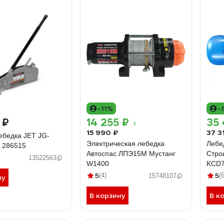
-11%
-
 ₽
14 255 ₽
35 
15 990 ₽
37 3
ебедка JET JG-
Электрическая лебедка
Лебе
т 286515
Автоспас ЛПЭ15М Мустанг
Стро
13522563
W1400
KCD7
5
5
(4)
(
15748107
ну
В корзину
В к