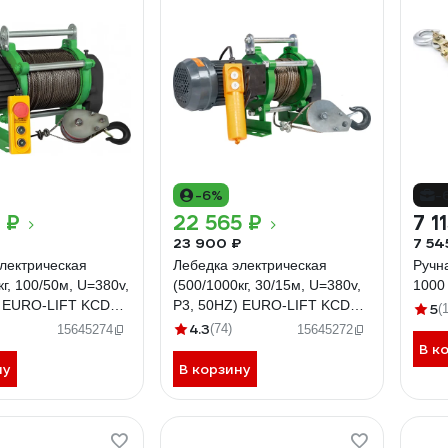
-6%
-
 ₽
22 565 ₽
7 1
23 900 ₽
7 54
лектрическая
Лебедка электрическая
Ручн
кг, 100/50м, U=380v,
(500/1000кг, 30/15м, U=380v,
1000
) EURO-LIFT KCD
P3, 50HZ) EURO-LIFT KCD
5
(1
00020875
4.3
(74)
15645274
15645272
В к
ну
В корзину