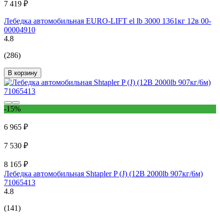
7 419 ₽
Лебедка автомобильная EURO-LIFT el lb 3000 1361кг 12в 00-
00004910
4.8
(286)
В корзину
-15%
6 965 ₽
7 530 ₽
8 165 ₽
Лебедка автомобильная Shtapler P (J) (12В 2000lb 907кг/6м)
71065413
4.8
(141)