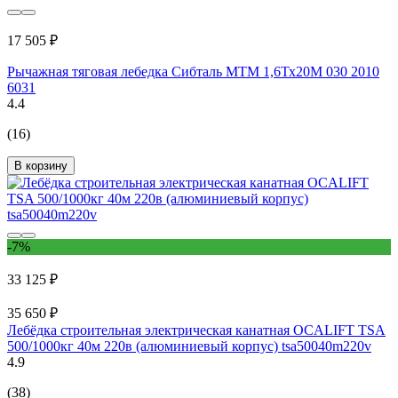
17 505 ₽
Рычажная тяговая лебедка Сибталь МТМ 1,6Тх20М 030 2010
6031
4.4
(16)
В корзину
-7%
33 125 ₽
35 650 ₽
Лебёдка строительная электрическая канатная OCALIFT TSA
500/1000кг 40м 220в (алюминиевый корпус) tsa50040m220v
4.9
(38)