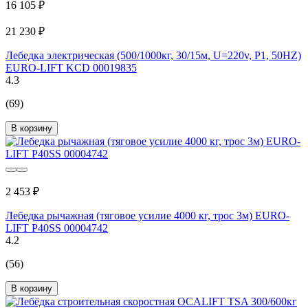
16 105 ₽
21 230 ₽
Лебедка электрическая (500/1000кг, 30/15м, U=220v, P1, 50HZ)
EURO-LIFT KCD 00019835
4.3
(69)
В корзину
2 453 ₽
Лебедка рычажная (тяговое усилие 4000 кг, трос 3м) EURO-
LIFT P40SS 00004742
4.2
(56)
В корзину