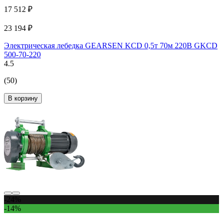
17 512 ₽
23 194 ₽
Электрическая лебедка GEARSEN KCD 0,5т 70м 220В GKCD
500-70-220
4.5
(50)
В корзину
-24%
-14%