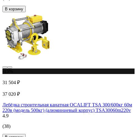
В корзину
-15%
31 504 ₽
37 020 ₽
Лебёдка строительная канатная OCALIFT TSA 300/600кг 60м
220в (модель 500кг) (алюминиевый корпус) TSA30060m220v
4.9
(38)