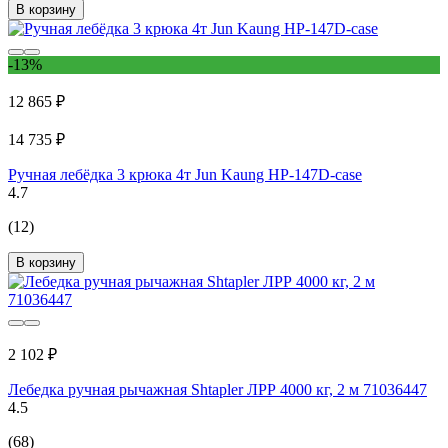
В корзину
-13%
12 865 ₽
14 735 ₽
Ручная лебёдка 3 крюка 4т Jun Kaung HP-147D-case
4.7
(12)
В корзину
2 102 ₽
Лебедка ручная рычажная Shtapler ЛРР 4000 кг, 2 м 71036447
4.5
(68)