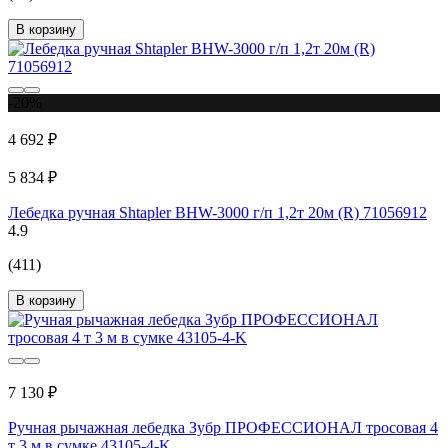
В корзину
-20%
4 692 ₽
5 834 ₽
Лебедка ручная Shtapler BHW-3000 г/п 1,2т 20м (R) 71056912
4.9
(411)
В корзину
7 130 ₽
Ручная рычажная лебедка Зубр ПРОФЕССИОНАЛ тросовая 4
т 3 м в сумке 43105-4-K