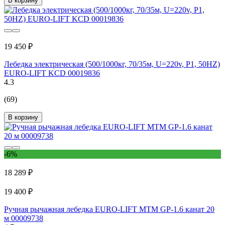
В корзину
19 450 ₽
Лебедка электрическая (500/1000кг, 70/35м, U=220v, P1, 50HZ)
EURO-LIFT KCD 00019836
4.3
(69)
В корзину
-6%
18 289 ₽
19 400 ₽
Ручная рычажная лебедка EURO-LIFT MTM GP-1.6 канат 20
м 00009738