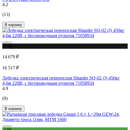
4.2
(13)
В корзину
-11%
14 679 ₽
16 517 ₽
Лебедка электрическая переносная Shtapler SQ-02 (J) 450кг
4,6м 220В, с беспроводным пультом 71058934
4.9
(9)
В корзину
-13%