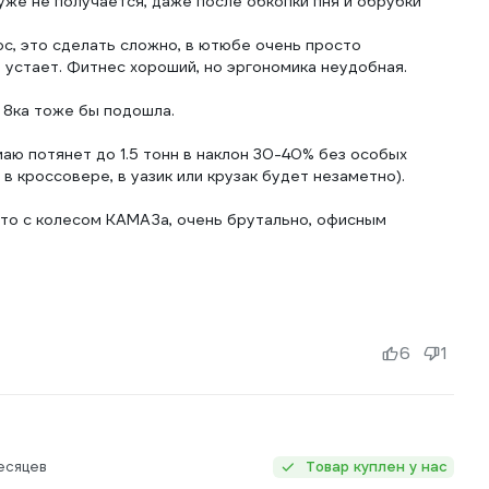
уже не получается, даже после обкопки пня и обрубки
ос, это сделать сложно, в ютюбе очень просто
 устает. Фитнес хороший, но эргономика неудобная.
я 8ка тоже бы подошла.
маю потянет до 1.5 тонн в наклон 30-40% без особых
в кроссовере, в уазик или крузак будет незаметно).
дто с колесом КАМАЗа, очень брутально, офисным
6
1
есяцев
Товар куплен у нас