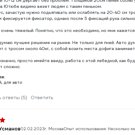
й 10-12 см дергает без проблем. Толщиной 20см пенек сосны 
 в Ютюбе видимо везет людям с таким пеньком.
с, зачастую нужно подьягивать или ослаблять на 20-40 см тр
 фиксируется фиксатор, однако после 5 фиксаций рука сильно
 очень тяжелый. Понятно, что это необходимо, но мне кажетс
думаю лучшее решение на рынке. Не только для пней. Авто ду
т с тросом около 40кг, с собой возить места дофига занимает 
значно, просто имейте ввиду, работа с этой лебедкой, как бу
т сложно.
ля:
, для авто
 ответы (5)
Ответить
Усманов
02.02.2023
г. Москва
Опыт использования: Несколько м