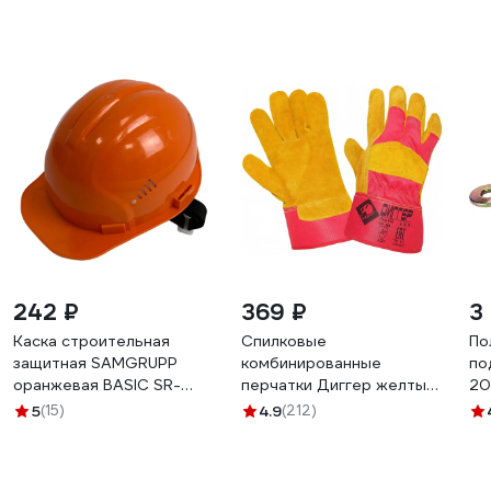
242 ₽
369 ₽
3
Каска строительная
Спилковые
По
защитная SAMGRUPP
комбинированные
по
оранжевая BASIC SR-
перчатки Диггер желтые
20
109010001
ЧЗ ПЕР610
5
(15)
4.9
(212)