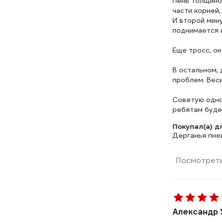
Пень толщино
части корней,
И второй мину
поднимается и
Еще тросс, он
В остальном, 
проблем. Веси
Советую одно
ребятам буде
Покупал(а) д
Дерганья пней
Посмотреть
Александр 