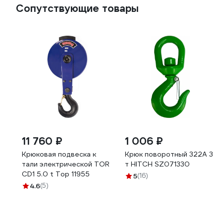
Сопутствующие товары
11 760 ₽
1 006 ₽
Крюковая подвеска к
Крюк поворотный 322А 3
тали электрической TOR
т HITCH SZ071330
CD1 5.0 t Тор 11955
5
(16)
4.6
(5)