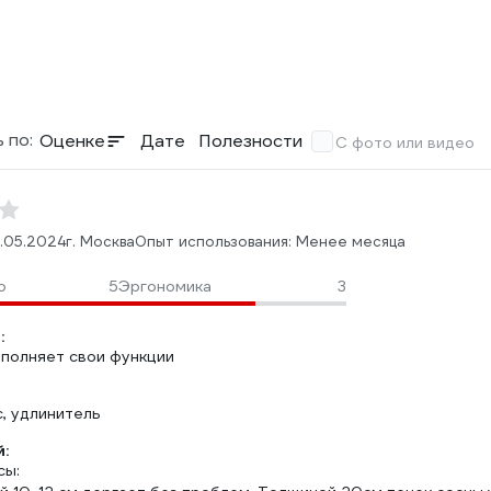
 по:
Оценке
Дате
Полезности
С фото или видео
7.05.2024
г. Москва
Опыт использования: Менее месяца
о
5
Эргономика
3
:
ыполняет свои функции
, удлинитель
:
сы: