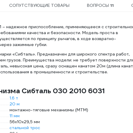
СОПУТСТВУЮЩИЕ ТОВАРЫ
ВОПРОСЫ
11
31 – надежное приспособление, применяющееся с строительно
ебованиями качества и безопасности. Модель проста в
уществляется по принципу рычагов, в ходе возвратно-
через зажимные губки.
арки «Сибталь». Предназначен для широкого спектра работ,
ем грузов. Преимущества модели: не требует поверхности дл
таль, невысокая цена, сразу оснащен канатом 20м (длина кана
использования в промышленности и строительстве.
низма Сибталь 030 2010 6031
1.6 т
20 м
монтажно-тяговые механизмы (МТМ)
11 мм
56х10х29,5 мм
стальной трос