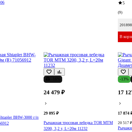
-06
5
(9)
201898
В корз
-16%
-13%
24 479 ₽
17 12
29 095 ₽
17 874 
Shtapler BHW-3000 г/п
Рычажная тросовая лебедка TOR МТМ
20 517 
56912
Рычажна
3200, 3,2 т, L=20м 11232