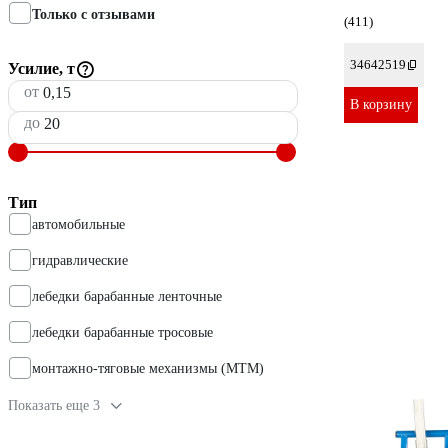
Только с отзывами
(411)
34642519
Усилие, т
от
В корзину
до
Тип
автомобильные
гидравлические
лебедки барабанные ленточные
лебедки барабанные тросовые
монтажно-тяговые механизмы (МТМ)
Показать еще 3