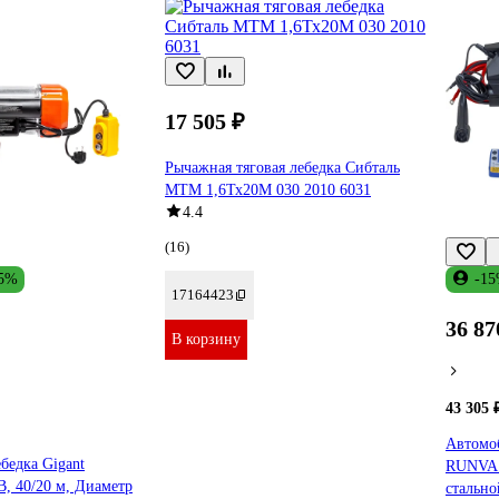
17 505 ₽
Рычажная тяговая лебедка Сибталь
МТМ 1,6Тх20М 030 2010 6031
4.4
(16)
5%
-1
17164423
36 87
В корзину
43 305 
Автомоб
бедка Gigant
RUNVA 
 В, 40/20 м, Диаметр
стальн