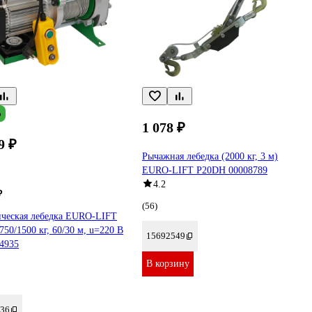
%
1 078 ₽
9 ₽
Рычажная лебедка (2000 кг, 3 м)
EURO-LIFT P20DН 00008789
4.2
₽
(56)
ическая лебедка EURO-LIFT
 750/1500 кг, 60/30 м, u=220 В
15692549
4935
В корзину
36