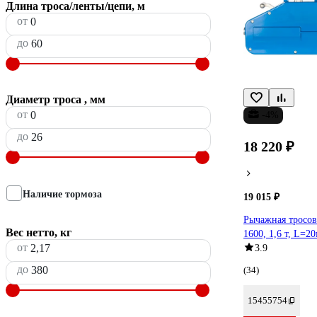
Длина троса/ленты/цепи, м
от
до
Диаметр троса , мм
от
-4%
до
18 220 ₽
Наличие тормоза
19 015 ₽
Рычажная тросо
Вес нетто, кг
1600, 1,6 т, L=2
от
3.9
до
(34)
15455754