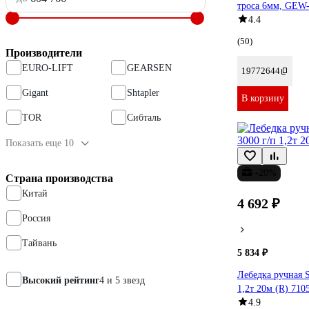
троса 6мм, GEW
4.4
(50)
Производители
EURO-LIFT
GEARSEN
19772644
Gigant
Shtapler
В корзину
TOR
Сибталь
Показать еще 10
-20%
Страна производства
Китай
4 692 ₽
Россия
Тайвань
5 834 ₽
Лебедка ручная 
Высокий рейтинг
4 и 5 звезд
1,2т 20м (R) 710
4.9