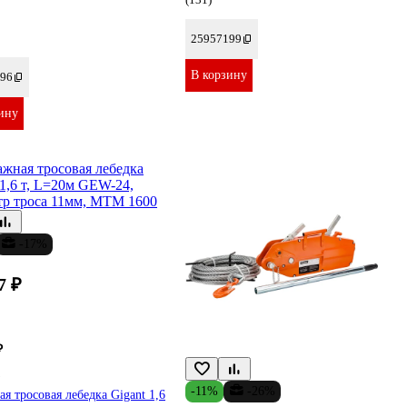
25957199
В корзину
96
ину
-17%
7 ₽
₽
₽
-11%
-26%
я тросовая лебедка Gigant 1,6