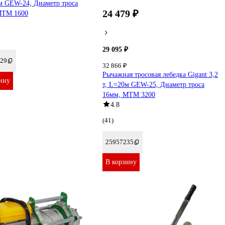
м GEW-24, Диаметр троса
24 479 ₽
МТМ 1600
29 095 ₽
29
32 866 ₽
Рычажная тросовая лебедка Gigant 3,2
ину
т, L=20м GEW-25, Диаметр троса
16мм, МТМ 3200
4.8
(41)
25957235
В корзину