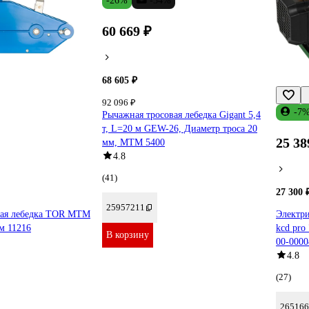
-26%
-34%
60 669 ₽
68 605 ₽
92 096 ₽
-7
Рычажная тросовая лебедка Gigant 5,4
т, L=20 м GEW-26, Диаметр троса 20
25 38
мм, МТМ 5400
4.8
(41)
27 300 
25957211
вая лебедка TOR МТМ
Электр
0м 11216
kcd pro
В корзину
00-0000
4.8
(27)
265166