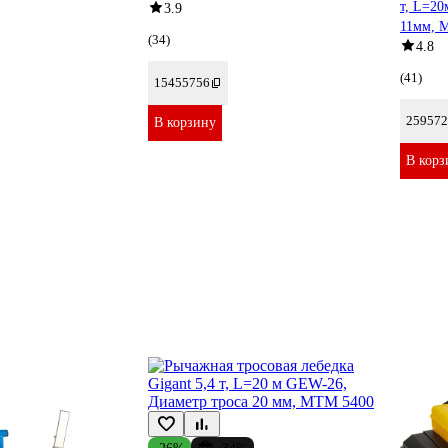
т, L=20
3.9
11мм, 
(34)
4.8
(41)
15455756
259572
В корзину
В корз