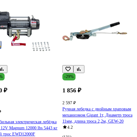
5%
-29%
0 ₽
1 856 ₽
2 597 ₽
Ручная лебедка с двойным храповым
₽
механизмом Gigant 1т, Диаметр троса
11мм, длина троса 2,2м, GEW-20
ильная электрическая лебёдка
4.2
12V Magnum 12000 lbs 5443 кг
ой трос EWD12000F
(131)