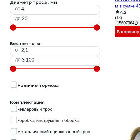
Диаметр троса , мм
м в сумке 4
от
4.2
(13)
до
15607364
В корзину
Вес нетто, кг
от
до
Наличие тормоза
Комплектация
кевларовый трос
коробка, инструкция, лебедка
металлический оцинкованный трос