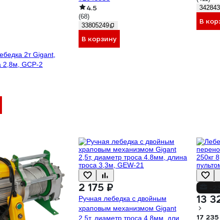
4.5
342843
(68)
В кор
33805249
В корзину
бедка 2т Gigant,
 2,8м, GCP-2
2 175 ₽
-2
13 3
Ручная лебедка с двойным
храповым механизмом Gigant
17 235
2,5т, диаметр троса 4.8мм, длина