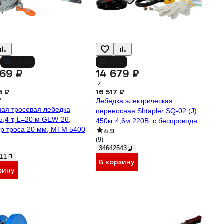
-34%
-11%
69 ₽
14 679 ₽
5 ₽
16 517 ₽
₽
Лебедка электрическая
ая тросовая лебедка
переносная Shtapler SQ-02 (J)
5,4 т, L=20 м GEW-26,
450кг 4,6м 220В, с беспроводным
р троса 20 мм, МТМ 5400
4.9
пультом 71058934
(9)
34642543
11
В корзину
зину