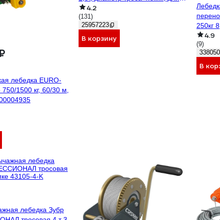
Лебедк
4.2
троса 3,3м, GEW-21
перено
(131)
25957223
250кг 
4.9
пульто
В корзину
(9)
₽
338050
В кор
кая лебедка EURO-
 750/1500 кг, 60/30 м,
-00004935
ажная лебедка Зубр
НАЛ тросовая 4 т 3