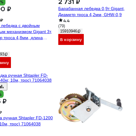
2 731 ₽
7%
00 ₽
Барабанная лебедка 0,9т Gigant,
Диаметр троса 4,2мм, GHW-0,9
 ₽
4.4
 лебедка с двойным
(79)
15910946
ым механизмом Gigant 3т,
р троса 4,8мм, длина
В корзину
3,6м GEW-22
93
зину
%
5 ₽
₽
а ручная Shtapler FD-1200
 10м, трос) 71064038