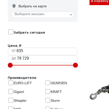
В корзину
Выбрать на карте
Выберите магазин
Забрать сегодня
Цена, ₽
от
до
Производители
EURO-LIFT
GEARSEN
Gigant
KRAFT
Shtapler
Sturm