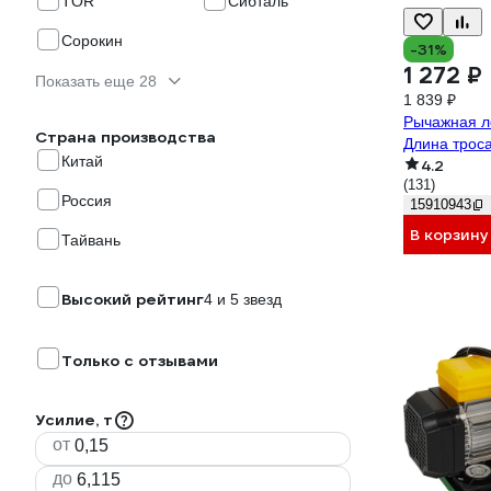
TOR
Сибталь
Сорокин
-31%
1 272 ₽
Показать еще 28
1 839 ₽
Рычажная ле
Страна производства
Длина троса
Китай
4.2
(131)
Россия
15910943
В корзину
Тайвань
Высокий рейтинг
4 и 5 звезд
Только с отзывами
Усилие, т
от
до