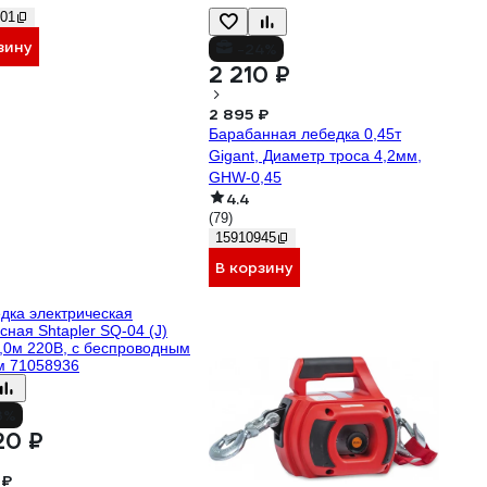
01
зину
-24%
2 210 ₽
2 895 ₽
Барабанная лебедка 0,45т
Gigant, Диаметр троса 4,2мм,
GHW-0,45
4.4
(79)
15910945
В корзину
3%
20 ₽
 ₽