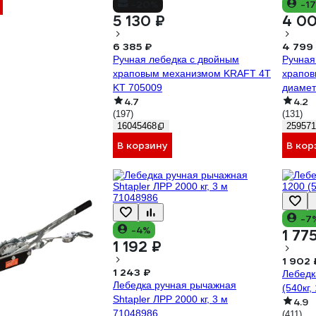
-20%
-1
5 130 ₽
4 0
6 385 ₽
4 799
Ручная лебедка с двойным
Ручная
храповым механизмом KRAFT 4Т
храпов
KT 705009
диамет
4.7
4.2
троса 
(197)
(131)
16045468
259571
В корзину
В кор
-7
-4%
1 77
1 192 ₽
1 902 
1 243 ₽
Лебедк
Лебедка ручная рычажная
(540кг,
Shtapler ЛРР 2000 кг, 3 м
4.9
71048986
(411)