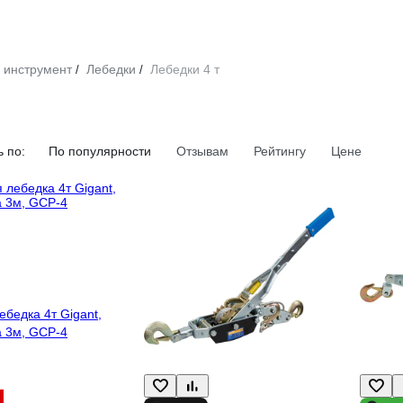
 инструмент
Лебедки
Лебедки 4 т
/
/
 по:
По популярности
Отзывам
Рейтингу
Цене
бедка 4т Gigant,
а 3м, GCP-4