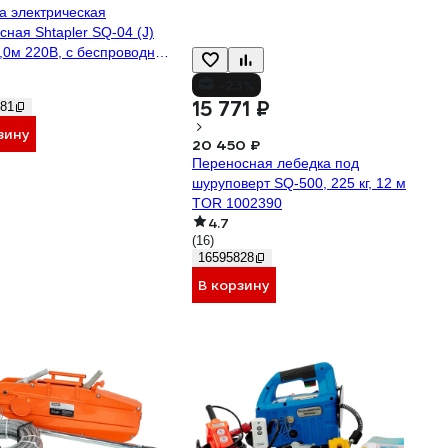
а электрическая
сная Shtapler SQ-04 (J)
8,0м 220В, с беспроводным
м 71058936
-23%
15 771 ₽
81
зину
20 450 ₽
Переносная лебедка под
шуруповерт SQ-500, 225 кг, 12 м
TOR 1002390
4.7
(16)
16595828
В корзину