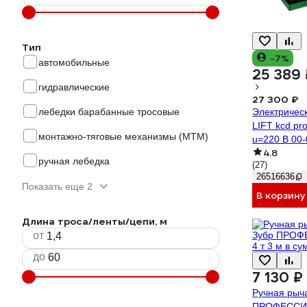
Тип
-7%
автомобильные
25 389 
гидравлические
27 300 ₽
Электричес
лебедки барабанные тросовые
LIFT kcd pro
монтажно-тяговые механизмы (МТМ)
u=220 В 00
4.8
ручная лебедка
(27)
26516636
Показать еще 2
В корзину
Длина троса/ленты/цепи, м
от
до
7 130 ₽
Ручная рыч
ПРОФЕССИО