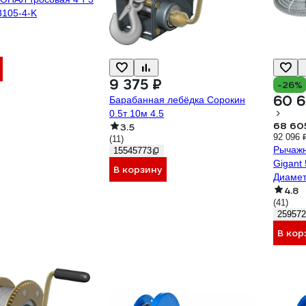
3105-4-K
9 375 ₽
-26%
60 6
Барабанная лебёдка Сорокин
0.5т 10м 4.5
68 60
3.5
92 096 
(11)
Рычажн
15545773
Gigant 
В корзину
Диамет
4.8
(41)
259572
В кор