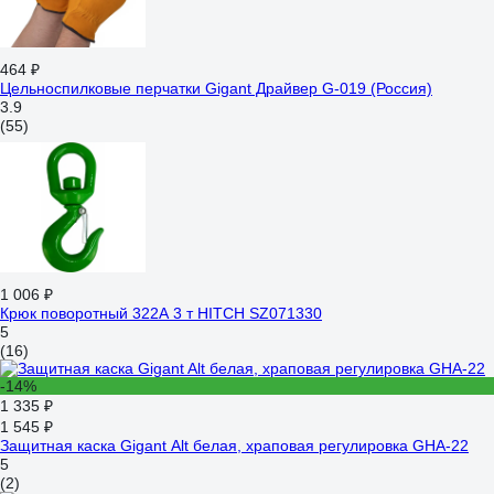
464 ₽
Цельноспилковые перчатки Gigant Драйвер G-019 (Россия)
3.9
(55)
1 006 ₽
Крюк поворотный 322А 3 т HITCH SZ071330
5
(16)
-14%
1 335 ₽
1 545 ₽
Защитная каска Gigant Alt белая, храповая регулировка GHA-22
5
(2)