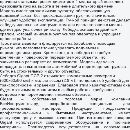
прочным стальным тросом диаметром 4 мм, который позволяет
удерживать груз на высоте в течение длительного времени.
Модель имеет эргономичную рукоятку, обеспечивающую
надежный захват без проскальзывания рук, что значительно
улучшает удобство эксплуатации. Ручной принцип действия делает
лебедку идеальным инструментом для использования в местах,
где нет доступа к электричеству. Лебедка оснащена двойным
храпом, который минимизирует усилия оператора и упрощает
процесс работы.
Трос наматывается и фиксируется на барабане с помощью
рычага, что позволяет точно управлять подъемом и
перемещением груза. Кроме того, эта лебедка не требует
крепления к поверхности передвигаемого объекта, что
значительно расширяет её возможности. Модель идеально
подходит для вытягивания автомобилей и перемещения грузов в
быту, на строительных и других объектах.
Лебедка Gigant GCP-2 отличается компактными размерами
(600x60x80 мм) и малым весом (2.9 кг), что делает её удобной для
транспортировки и хранения. Благодаря этим характеристикам она
будет отличным помощником в любых работах, требующих
подъема или перемещения тяжелых объектов.
Gigant – собственная торговая марка компании
ВсеИнструменты.ру, разработанная специально для
требовательных мастеров. Продукция представлена
профессиональными и бытовыми инструментами, имеет
доступную цену и высокое качество. При изготовлении товаров
Gigant используется современное оборудование и прочные
материалы. Производство осуществляется на современных