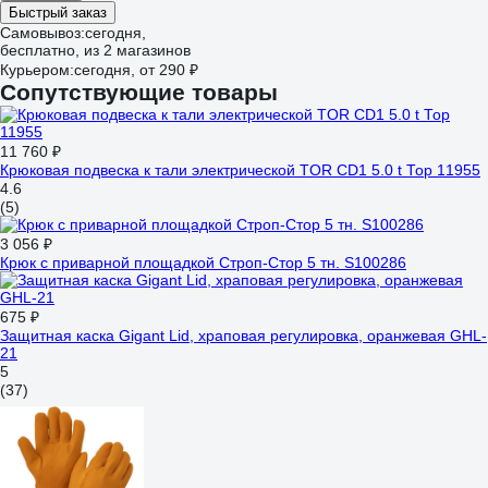
Быстрый заказ
Самовывоз:
сегодня,
бесплатно
, из 2 магазинов
Курьером:
сегодня,
от 290 ₽
Сопутствующие товары
11 760 ₽
Крюковая подвеска к тали электрической TOR CD1 5.0 t Тор 11955
4.6
(5)
3 056 ₽
Крюк с приварной площадкой Строп-Стор 5 тн. S100286
675 ₽
Защитная каска Gigant Lid, храповая регулировка, оранжевая GHL-
21
5
(37)