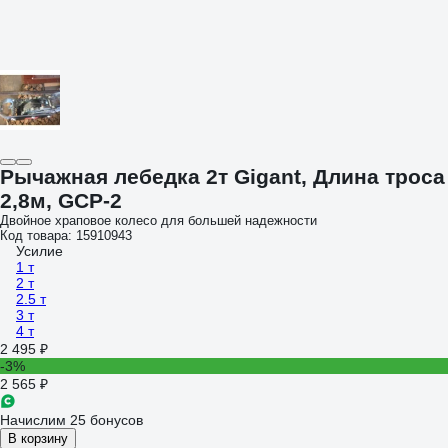
Рычажная лебедка 2т Gigant, Длина троса
2,8м, GCP-2
Двойное храповое колесо для большей надежности
Код товара: 15910943
Усилие
1 т
2 т
2.5 т
3 т
4 т
2 495 ₽
-3%
2 565 ₽
Начислим 25 бонусов
В корзину