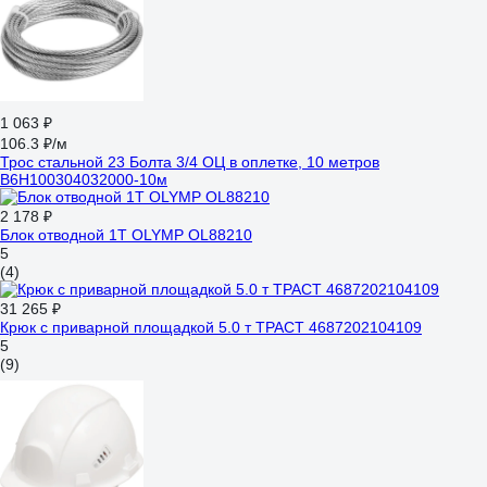
1 063 ₽
106.3 ₽/м
Трос стальной 23 Болта 3/4 ОЦ в оплетке, 10 метров
B6H100304032000-10м
2 178 ₽
Блок отводной 1Т OLYMP OL88210
5
(4)
31 265 ₽
Крюк с приварной площадкой 5.0 т ТРАСТ 4687202104109
5
(9)