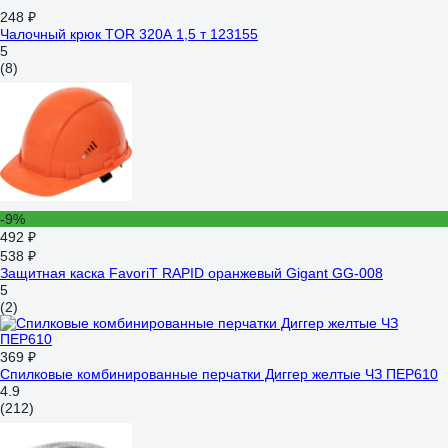
248 ₽
Чалочный крюк TOR 320А 1,5 т 123155
5
(8)
-9%
492 ₽
538 ₽
Защитная каска FavoriT RAPID оранжевый Gigant GG-008
5
(2)
369 ₽
Спилковые комбинированные перчатки Диггер желтые ЧЗ ПЕР610
4.9
(212)