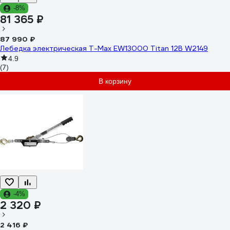
-8%
81 365 ₽
87 990 ₽
Лебедка электрическая T-Max EW13000 Titan 12В W2149
4.9
(7)
В корзину
-4%
2 320 ₽
2 416 ₽