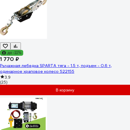
до -11%
1 770 ₽
Рычажная лебедка SPARTA тяга - 1.5 т, подъем - 0.6 т,
одинарное храповое колесо 522155
3.9
(25)
В корзину