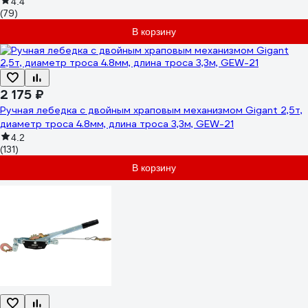
4.4
(79)
В корзину
2 175 ₽
Ручная лебедка с двойным храповым механизмом Gigant 2,5т,
диаметр троса 4.8мм, длина троса 3,3м, GEW-21
4.2
(131)
В корзину