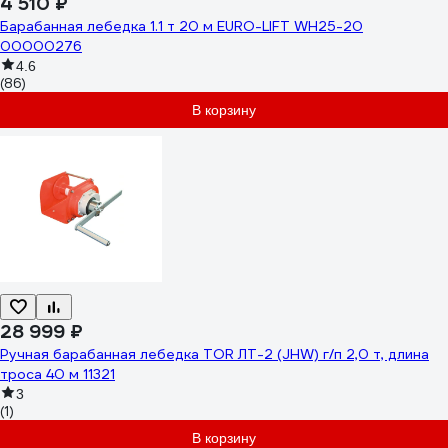
4 510 ₽
Барабанная лебедка 1.1 т 20 м EURO-LIFT WH25-20
00000276
4.6
(86)
В корзину
28 999 ₽
Ручная барабанная лебедка TOR ЛТ-2 (JHW) г/п 2,0 т, длина
троса 40 м 11321
3
(1)
В корзину