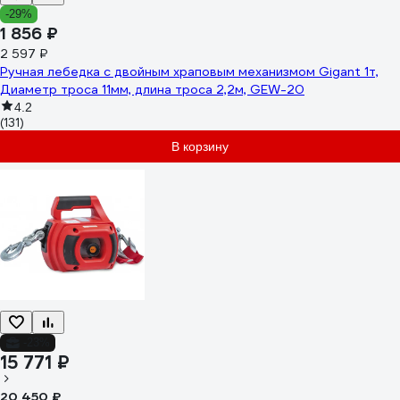
-29%
1 856 ₽
2 597 ₽
Ручная лебедка с двойным храповым механизмом Gigant 1т,
Диаметр троса 11мм, длина троса 2,2м, GEW-20
4.2
(131)
В корзину
-23%
15 771 ₽
20 450 ₽