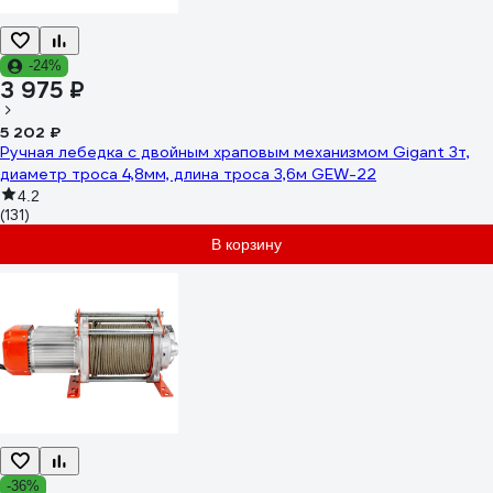
-24%
3 975 ₽
5 202 ₽
Ручная лебедка с двойным храповым механизмом Gigant 3т,
диаметр троса 4,8мм, длина троса 3,6м GEW-22
4.2
(131)
В корзину
-36%