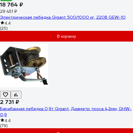
18 764 ₽
29 451 ₽
Электрическая лебедка Gigant 500/1000 кг, 220B GEW-10
4.4
(25)
В корзину
2 731 ₽
Барабанная лебедка 0,9т Gigant, Диаметр троса 4,2мм, GHW-
0,9
4.4
(79)