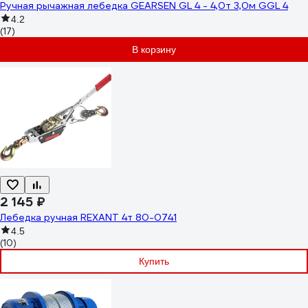
Ручная рычажная лебедка GEARSEN GL 4 - 4,0т 3,0м GGL 4
4.2
(17)
В корзину
2 145 ₽
Лебедка ручная REXANT 4т 80-0741
4.5
(10)
Купить