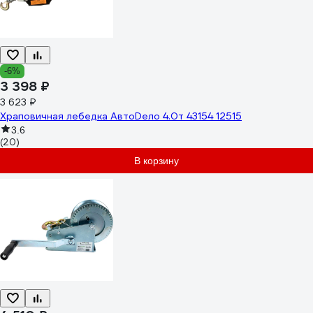
-6%
3 398 ₽
3 623 ₽
Храповичная лебедка АвтоDело 4.0т 43154 12515
3.6
(20)
В корзину